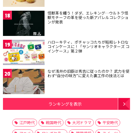
怪獣革を纏う！ダダ、エレキング…ウルトラ怪
18
獣モチーフの革を使った新アパレルコレクショ
ンが発表
ハローキティ、ポチャッコたちが昭和レトロな
19
コインケースに！「サンリオキャラクターズ コ
インケース」第２弾
なぜ浅井の旧臣は秀吉に従ったのか？ 武力を使
20
わず“自分の味方”に変えた裏工作の技法とは
ランキングを表示
江戸時代
戦国時代
大河ドラマ
平安時代