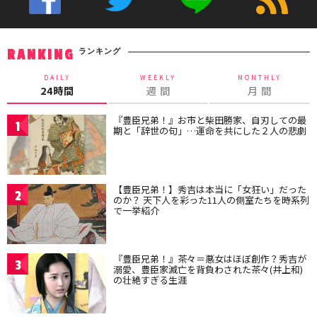
ランキング
RANKING
DAILY
WEEKLY
MONTHLY
24時間
週 間
月 間
『豊臣兄弟！』お市と柴田勝家、自刃しての最
1
期と「辞世の句」…運命を共にした２人の悲劇
【豊臣兄弟！】秀吉は本当に「女狂い」だった
2
のか？ 天下人を彩った11人の側室たちを時系列
で一挙紹介
『豊臣兄弟！』茶々＝悪女はほぼ創作？秀吉が
3
溺愛、豊臣家滅亡を背負わされた茶々(井上和)
の壮絶すぎる生涯