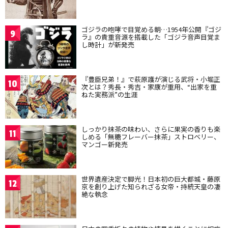
ゴジラの咆哮で目覚める朝…1954年公開『ゴジ
9
ラ』の貴重音源を搭載した「ゴジラ音声目覚ま
し時計」が新発売
『豊臣兄弟！』で萩原護が演じる武将・小堀正
10
次とは？秀長・秀吉・家康が重用、“出家を重
ねた実務派”の生涯
しっかり抹茶の味わい、さらに果実の香りも楽
11
しめる「無糖フレーバー抹茶」ストロベリー、
マンゴー新発売
世界遺産決定で脚光！日本初の巨大都城・藤原
12
京を創り上げた知られざる女帝・持統天皇の凄
絶な執念