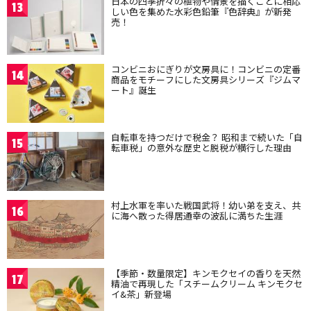
日本の四季折々の植物や情景を描くことに相応
13
しい色を集めた水彩色鉛筆『色辞典』が新発
売！
コンビニおにぎりが文房具に！コンビニの定番
14
商品をモチーフにした文房具シリーズ『ジムマ
ート』誕生
自転車を持つだけで税金？ 昭和まで続いた「自
15
転車税」の意外な歴史と脱税が横行した理由
村上水軍を率いた戦国武将！幼い弟を支え、共
16
に海へ散った得居通幸の波乱に満ちた生涯
【季節・数量限定】キンモクセイの香りを天然
17
精油で再現した「スチームクリーム キンモクセ
イ&茶」新登場