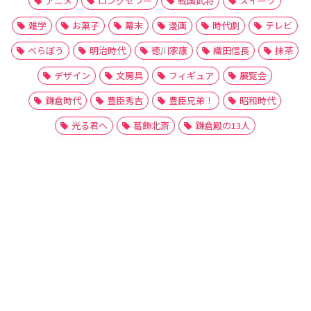
アニメ
ロングセラー
戦国武将
スイーツ
雑学
お菓子
幕末
漫画
時代劇
テレビ
べらぼう
明治時代
徳川家康
織田信長
抹茶
デザイン
文房具
フィギュア
展覧会
鎌倉時代
豊臣秀吉
豊臣兄弟！
昭和時代
光る君へ
葛飾北斎
鎌倉殿の13人