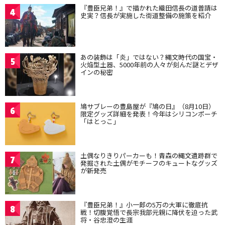
『豊臣兄弟！』で描かれた織田信長の道普請は
4
史実？信長が実施した街道整備の施策を紹介
あの装飾は「炎」ではない？縄文時代の国宝・
5
火焔型土器、5000年前の人々が刻んだ謎とデザ
インの秘密
鳩サブレーの豊島屋が『鳩の日』（8月10日）
6
限定グッズ詳細を発表！今年はシリコンポーチ
「はとっこ」
土偶なりきりパーカーも！青森の縄文遺跡群で
7
発掘された土偶がモチーフのキュートなグッズ
が新発売
『豊臣兄弟！』小一郎の5万の大軍に徹底抗
8
戦！切腹覚悟で長宗我部元親に降伏を迫った武
将・谷忠澄の生涯