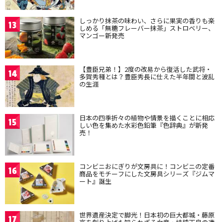
しっかり抹茶の味わい、さらに果実の香りも楽
13
しめる「無糖フレーバー抹茶」ストロベリー、
マンゴー新発売
【豊臣兄弟！】2度の改易から復活した武将・
14
多賀秀種とは？豊臣秀長に仕えた半年間と波乱
の生涯
日本の四季折々の植物や情景を描くことに相応
15
しい色を集めた水彩色鉛筆『色辞典』が新発
売！
コンビニおにぎりが文房具に！コンビニの定番
16
商品をモチーフにした文房具シリーズ『ジムマ
ート』誕生
世界遺産決定で脚光！日本初の巨大都城・藤原
17