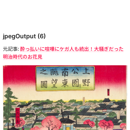
jpegOutput (6)
元記事:
酔っ払いに喧嘩にケガ人も続出！大騒ぎだった
明治時代のお花見