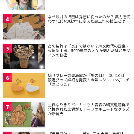
なぜ浅井の旧臣は秀吉に従ったのか？ 武力を使
4
わず“自分の味方”に変えた裏工作の技法とは
あの装飾は「炎」ではない？縄文時代の国宝・
5
火焔型土器、5000年前の人々が刻んだ謎とデザ
インの秘密
鳩サブレーの豊島屋が『鳩の日』（8月10日）
6
限定グッズ詳細を発表！今年はシリコンポーチ
「はとっこ」
土偶なりきりパーカーも！青森の縄文遺跡群で
7
発掘された土偶がモチーフのキュートなグッズ
が新発売
『豊臣兄弟！』小一郎の5万の大軍に徹底抗