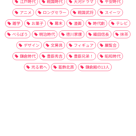
江戸時代
戦国時代
大河ドラマ
平安時代
アニメ
ロングセラー
戦国武将
スイーツ
雑学
お菓子
幕末
漫画
時代劇
テレビ
べらぼう
明治時代
徳川家康
織田信長
抹茶
デザイン
文房具
フィギュア
展覧会
鎌倉時代
豊臣秀吉
豊臣兄弟！
昭和時代
光る君へ
葛飾北斎
鎌倉殿の13人