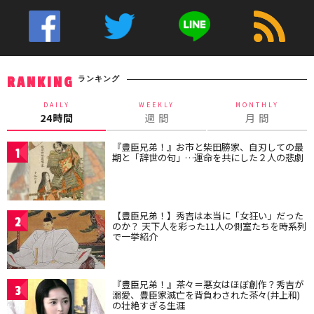
ランキング
RANKING
DAILY
WEEKLY
MONTHLY
24時間
週 間
月 間
『豊臣兄弟！』お市と柴田勝家、自刃しての最
1
期と「辞世の句」…運命を共にした２人の悲劇
【豊臣兄弟！】秀吉は本当に「女狂い」だった
2
のか？ 天下人を彩った11人の側室たちを時系列
で一挙紹介
『豊臣兄弟！』茶々＝悪女はほぼ創作？秀吉が
3
溺愛、豊臣家滅亡を背負わされた茶々(井上和)
の壮絶すぎる生涯