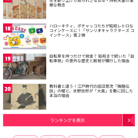
京を創り上げた知られざる女帝・持統天皇の凄
絶な執念
ハローキティ、ポチャッコたちが昭和レトロな
18
コインケースに！「サンリオキャラクターズ コ
インケース」第２弾
自転車を持つだけで税金？ 昭和まで続いた「自
19
転車税」の意外な歴史と脱税が横行した理由
教科書と違う！江戸時代の田沼意次「賄賂伝
20
説」の嘘と、水野忠邦が「大奥」を敵に回した
本当の理由
ランキングを表示