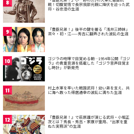
8
戦！切腹覚悟で長宗我部元親に降伏を迫った武
将・谷忠澄の生涯
『豊臣兄弟！』後半の鍵を握る「浅井三姉妹」
9
茶々・初・江——秀吉に翻弄された波乱の生涯
ゴジラの咆哮で目覚める朝…1954年公開『ゴジ
10
ラ』の貴重音源を搭載した「ゴジラ音声目覚ま
し時計」が新発売
村上水軍を率いた戦国武将！幼い弟を支え、共
11
に海へ散った得居通幸の波乱に満ちた生涯
『豊臣兄弟！』で萩原護が演じる武将・小堀正
12
次とは？秀長・秀吉・家康が重用、“出家を重
ねた実務派”の生涯