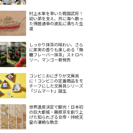
村上水軍を率いた戦国武将！
幼い弟を支え、共に海へ散っ
た得居通幸の波乱に満ちた生
涯
しっかり抹茶の味わい、さら
に果実の香りも楽しめる「無
糖フレーバー抹茶」ストロベ
リー、マンゴー新発売
コンビニおにぎりが文房具
に！コンビニの定番商品をモ
チーフにした文房具シリーズ
『ジムマート』誕生
世界遺産決定で脚光！日本初
の巨大都城・藤原京を創り上
げた知られざる女帝・持統天
皇の凄絶な執念