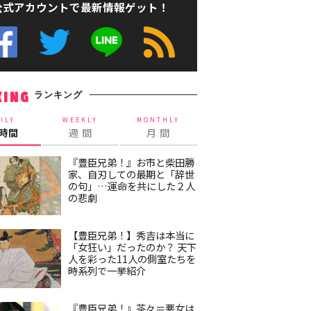
公式アカウントで最新情報ゲット！
ランキング
KING
ILY
WEEKLY
MONTHLY
4時間
週 間
月 間
『豊臣兄弟！』お市と柴田勝
家、自刃しての最期と「辞世
の句」…運命を共にした２人
の悲劇
【豊臣兄弟！】秀吉は本当に
「女狂い」だったのか？ 天下
人を彩った11人の側室たちを
時系列で一挙紹介
『豊臣兄弟！』茶々＝悪女は