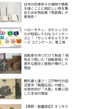
日本の四季折々の植物や情景
を描くことに相応しい色を集
めた水彩色鉛筆『色辞典』が
新発売！
ハローキティ、ポチャッコた
ちが昭和レトロなコインケー
スに！「サンリオキャラクタ
ーズ コインケース」第２弾
自転車を持つだけで税金？ 昭
和まで続いた「自転車税」の
意外な歴史と脱税が横行した
理由
教科書と違う！江戸時代の田
沼意次「賄賂伝説」の嘘と、
水野忠邦が「大奥」を敵に回
した本当の理由
【季節・数量限定】キンモク