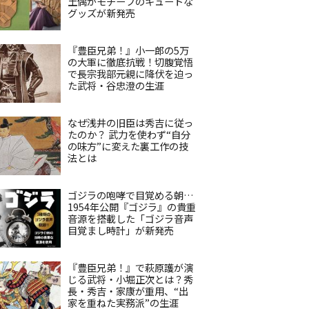
土偶がモチーフのキュートな
グッズが新発売
『豊臣兄弟！』小一郎の5万
の大軍に徹底抗戦！切腹覚悟
で長宗我部元親に降伏を迫っ
た武将・谷忠澄の生涯
なぜ浅井の旧臣は秀吉に従っ
たのか？ 武力を使わず“自分
の味方”に変えた裏工作の技
法とは
ゴジラの咆哮で目覚める朝…
1954年公開『ゴジラ』の貴重
音源を搭載した「ゴジラ音声
目覚まし時計」が新発売
『豊臣兄弟！』で萩原護が演
じる武将・小堀正次とは？秀
長・秀吉・家康が重用、“出
家を重ねた実務派”の生涯