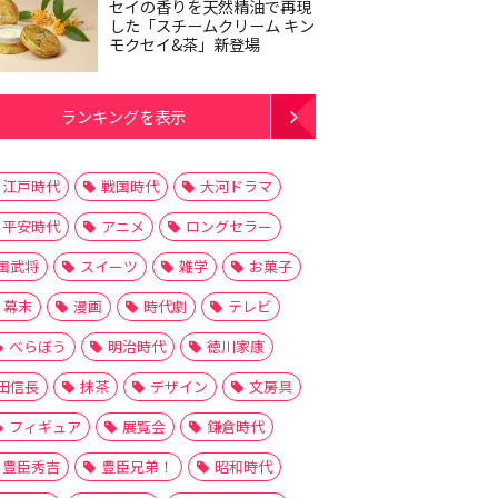
セイの香りを天然精油で再現
した「スチームクリーム キン
モクセイ&茶」新登場
ランキングを表示
江戸時代
戦国時代
大河ドラマ
平安時代
アニメ
ロングセラー
国武将
スイーツ
雑学
お菓子
幕末
漫画
時代劇
テレビ
べらぼう
明治時代
徳川家康
田信長
抹茶
デザイン
文房具
フィギュア
展覧会
鎌倉時代
豊臣秀吉
豊臣兄弟！
昭和時代