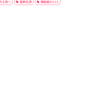
光る君へ
葛飾北斎
鎌倉殿の13人