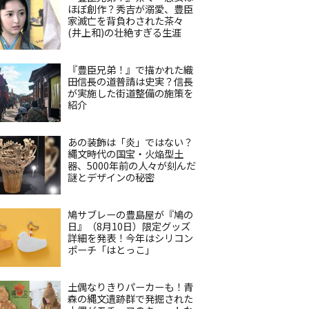
ほぼ創作？秀吉が溺愛、豊臣
家滅亡を背負わされた茶々
(井上和)の壮絶すぎる生涯
『豊臣兄弟！』で描かれた織
田信長の道普請は史実？信長
が実施した街道整備の施策を
紹介
あの装飾は「炎」ではない？
縄文時代の国宝・火焔型土
器、5000年前の人々が刻んだ
謎とデザインの秘密
鳩サブレーの豊島屋が『鳩の
日』（8月10日）限定グッズ
詳細を発表！今年はシリコン
ポーチ「はとっこ」
土偶なりきりパーカーも！青
森の縄文遺跡群で発掘された