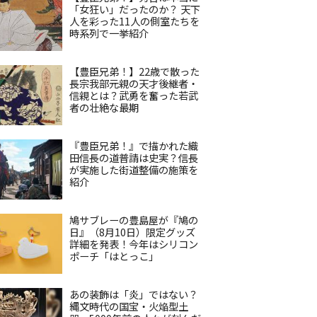
「女狂い」だったのか？ 天下
人を彩った11人の側室たちを
時系列で一挙紹介
【豊臣兄弟！】22歳で散った
長宗我部元親の天才後継者・
信親とは？武勇を奮った若武
者の壮絶な最期
『豊臣兄弟！』で描かれた織
田信長の道普請は史実？信長
が実施した街道整備の施策を
紹介
鳩サブレーの豊島屋が『鳩の
日』（8月10日）限定グッズ
詳細を発表！今年はシリコン
ポーチ「はとっこ」
あの装飾は「炎」ではない？
縄文時代の国宝・火焔型土