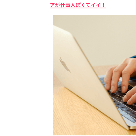
アが仕事人ぽくてイイ！