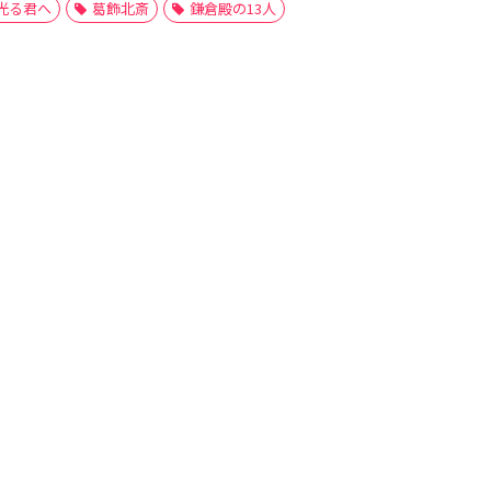
光る君へ
葛飾北斎
鎌倉殿の13人