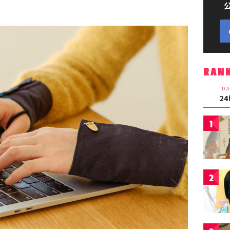
RAN
DA
2
1
2