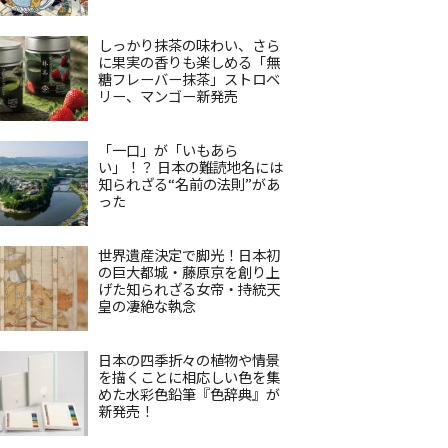
しっかり抹茶の味わい、さら
に果実の香りも楽しめる「無
糖フレーバー抹茶」ストロベ
リー、マンゴー新発売
「一口」が「いもあら
い」！？ 日本の難読地名には
知られざる“名前の法則”があ
った
世界遺産決定で脚光！日本初
の巨大都城・藤原京を創り上
げた知られざる女帝・持統天
皇の凄絶な執念
日本の四季折々の植物や情景
を描くことに相応しい色を集
めた水彩色鉛筆『色辞典』が
新発売！