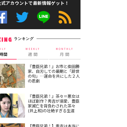
公式アカウントで最新情報ゲット！
ランキング
KING
ILY
WEEKLY
MONTHLY
4時間
週 間
月 間
『豊臣兄弟！』お市と柴田勝
家、自刃しての最期と「辞世
の句」…運命を共にした２人
の悲劇
『豊臣兄弟！』茶々＝悪女は
ほぼ創作？秀吉が溺愛、豊臣
家滅亡を背負わされた茶々
(井上和)の壮絶すぎる生涯
【豊臣兄弟！】秀吉は本当に