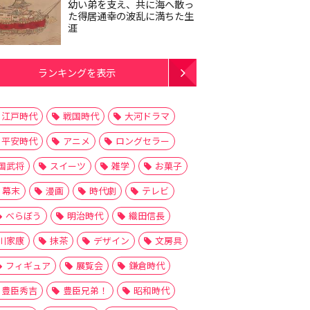
幼い弟を支え、共に海へ散っ
た得居通幸の波乱に満ちた生
涯
ランキングを表示
江戸時代
戦国時代
大河ドラマ
平安時代
アニメ
ロングセラー
国武将
スイーツ
雑学
お菓子
幕末
漫画
時代劇
テレビ
べらぼう
明治時代
織田信長
川家康
抹茶
デザイン
文房具
フィギュア
展覧会
鎌倉時代
豊臣秀吉
豊臣兄弟！
昭和時代