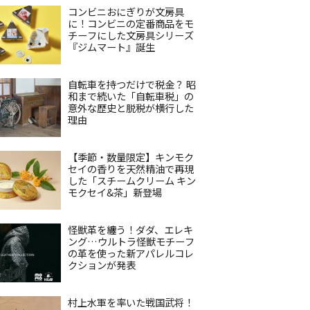
コンビニおにぎりが文房具
に！コンビニの定番商品をモ
チーフにした文房具シリーズ
『ジムマート』誕生
自転車を持つだけで税金？ 昭
和まで続いた「自転車税」の
意外な歴史と脱税が横行した
理由
【季節・数量限定】キンモク
セイの香りを天然精油で再現
した「スチームクリーム キン
モクセイ&茶」新登場
怪獣革を纏う！ダダ、エレキ
ング…ウルトラ怪獣モチーフ
の革を使った新アパレルコレ
クションが発表
村上水軍を率いた戦国武将！