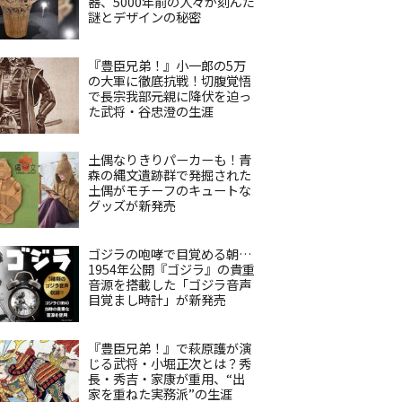
器、5000年前の人々が刻んだ
謎とデザインの秘密
『豊臣兄弟！』小一郎の5万
の大軍に徹底抗戦！切腹覚悟
で長宗我部元親に降伏を迫っ
た武将・谷忠澄の生涯
土偶なりきりパーカーも！青
森の縄文遺跡群で発掘された
土偶がモチーフのキュートな
グッズが新発売
ゴジラの咆哮で目覚める朝…
1954年公開『ゴジラ』の貴重
音源を搭載した「ゴジラ音声
目覚まし時計」が新発売
『豊臣兄弟！』で萩原護が演
じる武将・小堀正次とは？秀
長・秀吉・家康が重用、“出
家を重ねた実務派”の生涯