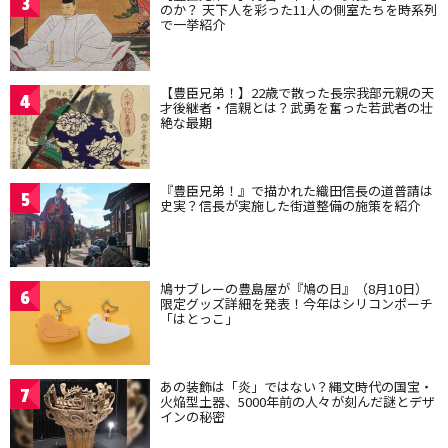
3
のか？ 天下人を彩った11人の側室たちを時系列
で一挙紹介
【豊臣兄弟！】22歳で散った長宗我部元親の天
4
才後継者・信親とは？武勇を奮った若武者の壮
絶な最期
『豊臣兄弟！』で描かれた織田信長の道普請は
5
史実？信長が実施した街道整備の施策を紹介
鳩サブレーの豊島屋が『鳩の日』（8月10日）
6
限定グッズ詳細を発表！今年はシリコンポーチ
「はとっこ」
あの装飾は「炎」ではない？縄文時代の国宝・
7
火焔型土器、5000年前の人々が刻んだ謎とデザ
インの秘密