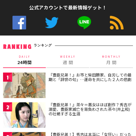
公式アカウントで最新情報ゲット！
ランキング
RANKING
DAILY
WEEKLY
MONTHLY
24時間
週 間
月 間
『豊臣兄弟！』お市と柴田勝家、自刃しての最
1
期と「辞世の句」…運命を共にした２人の悲劇
『豊臣兄弟！』茶々＝悪女はほぼ創作？秀吉が
2
溺愛、豊臣家滅亡を背負わされた茶々(井上和)
の壮絶すぎる生涯
【豊臣兄弟！】秀吉は本当に「女狂い」だった