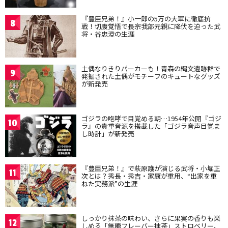
『豊臣兄弟！』小一郎の5万の大軍に徹底抗
8
戦！切腹覚悟で長宗我部元親に降伏を迫った武
将・谷忠澄の生涯
土偶なりきりパーカーも！青森の縄文遺跡群で
9
発掘された土偶がモチーフのキュートなグッズ
が新発売
ゴジラの咆哮で目覚める朝…1954年公開『ゴジ
10
ラ』の貴重音源を搭載した「ゴジラ音声目覚ま
し時計」が新発売
『豊臣兄弟！』で萩原護が演じる武将・小堀正
11
次とは？秀長・秀吉・家康が重用、“出家を重
ねた実務派”の生涯
しっかり抹茶の味わい、さらに果実の香りも楽
12
しめる「無糖フレーバー抹茶」ストロベリー、