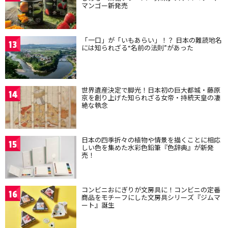
マンゴー新発売
「一口」が「いもあらい」！？ 日本の難読地名
13
には知られざる“名前の法則”があった
世界遺産決定で脚光！日本初の巨大都城・藤原
14
京を創り上げた知られざる女帝・持統天皇の凄
絶な執念
日本の四季折々の植物や情景を描くことに相応
15
しい色を集めた水彩色鉛筆『色辞典』が新発
売！
コンビニおにぎりが文房具に！コンビニの定番
16
商品をモチーフにした文房具シリーズ『ジムマ
ート』誕生