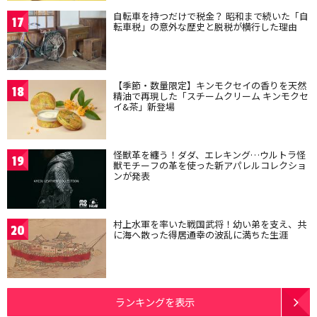
自転車を持つだけで税金？ 昭和まで続いた「自
17
転車税」の意外な歴史と脱税が横行した理由
【季節・数量限定】キンモクセイの香りを天然
18
精油で再現した「スチームクリーム キンモクセ
イ&茶」新登場
怪獣革を纏う！ダダ、エレキング…ウルトラ怪
19
獣モチーフの革を使った新アパレルコレクショ
ンが発表
村上水軍を率いた戦国武将！幼い弟を支え、共
20
に海へ散った得居通幸の波乱に満ちた生涯
ランキングを表示