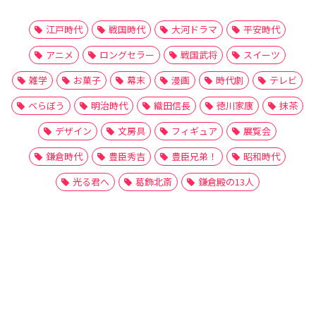
江戸時代
戦国時代
大河ドラマ
平安時代
アニメ
ロングセラー
戦国武将
スイーツ
雑学
お菓子
幕末
漫画
時代劇
テレビ
べらぼう
明治時代
織田信長
徳川家康
抹茶
デザイン
文房具
フィギュア
展覧会
鎌倉時代
豊臣秀吉
豊臣兄弟！
昭和時代
光る君へ
葛飾北斎
鎌倉殿の13人