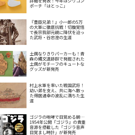
詳細を発表！今年はシリコン
ポーチ「はとっこ」
『豊臣兄弟！』小一郎の5万
の大軍に徹底抗戦！切腹覚悟
で長宗我部元親に降伏を迫っ
た武将・谷忠澄の生涯
土偶なりきりパーカーも！青
森の縄文遺跡群で発掘された
土偶がモチーフのキュートな
グッズが新発売
村上水軍を率いた戦国武将！
幼い弟を支え、共に海へ散っ
た得居通幸の波乱に満ちた生
涯
ゴジラの咆哮で目覚める朝…
1954年公開『ゴジラ』の貴重
音源を搭載した「ゴジラ音声
目覚まし時計」が新発売