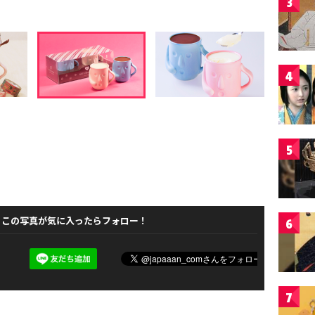
3
4
5
この写真が気に入ったらフォロー！
6
7