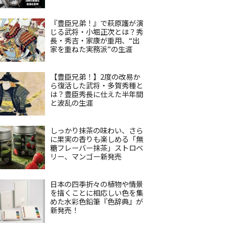
『豊臣兄弟！』で萩原護が演
じる武将・小堀正次とは？秀
長・秀吉・家康が重用、“出
家を重ねた実務派”の生涯
【豊臣兄弟！】2度の改易か
ら復活した武将・多賀秀種と
は？豊臣秀長に仕えた半年間
と波乱の生涯
しっかり抹茶の味わい、さら
に果実の香りも楽しめる「無
糖フレーバー抹茶」ストロベ
リー、マンゴー新発売
日本の四季折々の植物や情景
を描くことに相応しい色を集
めた水彩色鉛筆『色辞典』が
新発売！