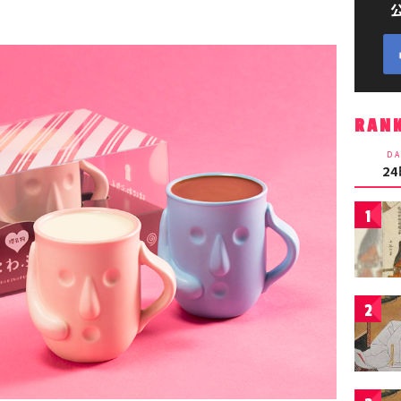
RAN
DA
2
1
2