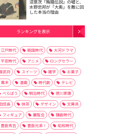
沼意次「賄賂伝説」の嘘と、
水野忠邦が「大奥」を敵に回
した本当の理由
ランキングを表示
江戸時代
戦国時代
大河ドラマ
平安時代
アニメ
ロングセラー
国武将
スイーツ
雑学
お菓子
幕末
漫画
時代劇
テレビ
べらぼう
明治時代
徳川家康
田信長
抹茶
デザイン
文房具
フィギュア
展覧会
鎌倉時代
豊臣秀吉
豊臣兄弟！
昭和時代