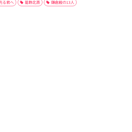
光る君へ
葛飾北斎
鎌倉殿の13人