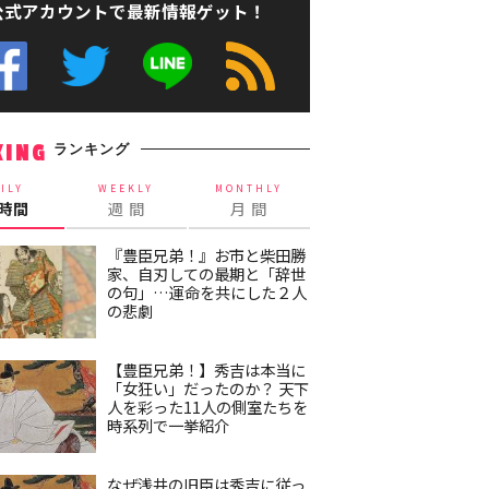
公式アカウントで最新情報ゲット！
ランキング
KING
ILY
WEEKLY
MONTHLY
4時間
週 間
月 間
『豊臣兄弟！』お市と柴田勝
家、自刃しての最期と「辞世
の句」…運命を共にした２人
の悲劇
【豊臣兄弟！】秀吉は本当に
「女狂い」だったのか？ 天下
人を彩った11人の側室たちを
時系列で一挙紹介
なぜ浅井の旧臣は秀吉に従っ