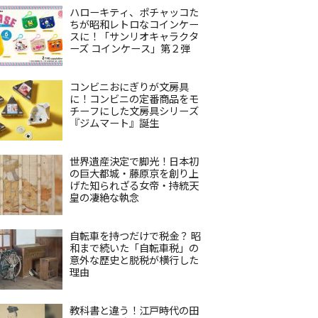
ハローキティ、ポチャッコた
ちが昭和レトロなコインケー
スに！「サンリオキャラクタ
ーズ コインケース」第２弾
コンビニおにぎりが文房具
に！コンビニの定番商品をモ
チーフにした文房具シリーズ
『ジムマート』誕生
世界遺産決定で脚光！日本初
の巨大都城・藤原京を創り上
げた知られざる女帝・持統天
皇の凄絶な執念
自転車を持つだけで税金？ 昭
和まで続いた「自転車税」の
意外な歴史と脱税が横行した
理由
教科書と違う！江戸時代の田