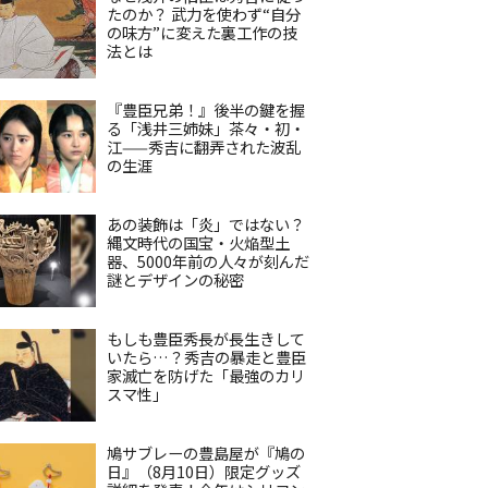
たのか？ 武力を使わず“自分
の味方”に変えた裏工作の技
法とは
『豊臣兄弟！』後半の鍵を握
る「浅井三姉妹」茶々・初・
江——秀吉に翻弄された波乱
の生涯
あの装飾は「炎」ではない？
縄文時代の国宝・火焔型土
器、5000年前の人々が刻んだ
謎とデザインの秘密
もしも豊臣秀長が長生きして
いたら…？秀吉の暴走と豊臣
家滅亡を防げた「最強のカリ
スマ性」
鳩サブレーの豊島屋が『鳩の
日』（8月10日）限定グッズ