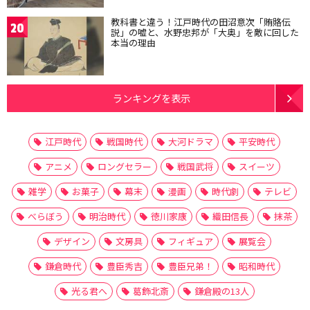
教科書と違う！江戸時代の田沼意次「賄賂伝
20
説」の嘘と、水野忠邦が「大奥」を敵に回した
本当の理由
ランキングを表示
江戸時代
戦国時代
大河ドラマ
平安時代
アニメ
ロングセラー
戦国武将
スイーツ
雑学
お菓子
幕末
漫画
時代劇
テレビ
べらぼう
明治時代
徳川家康
織田信長
抹茶
デザイン
文房具
フィギュア
展覧会
鎌倉時代
豊臣秀吉
豊臣兄弟！
昭和時代
光る君へ
葛飾北斎
鎌倉殿の13人