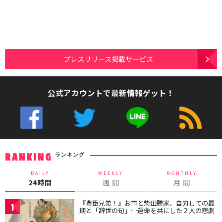
プレスリリース掲載サービス
公式アカウントで最新情報ゲット！
ランキング
RANKING
DAILY
WEEKLY
MONTHLY
24時間
週 間
月 間
『豊臣兄弟！』お市と柴田勝家、自刃しての最
1
期と「辞世の句」…運命を共にした２人の悲劇