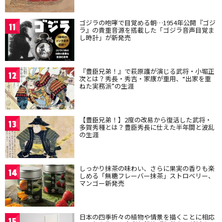
ゴジラの咆哮で目覚める朝…1954年公開『ゴジ
11
ラ』の貴重音源を搭載した「ゴジラ音声目覚ま
し時計」が新発売
『豊臣兄弟！』で萩原護が演じる武将・小堀正
12
次とは？秀長・秀吉・家康が重用、“出家を重
ねた実務派”の生涯
【豊臣兄弟！】2度の改易から復活した武将・
13
多賀秀種とは？豊臣秀長に仕えた半年間と波乱
の生涯
しっかり抹茶の味わい、さらに果実の香りも楽
14
しめる「無糖フレーバー抹茶」ストロベリー、
マンゴー新発売
日本の四季折々の植物や情景を描くことに相応
15