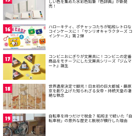
しい色を集めた水彩色鉛筆『色辞典』が新発
売！
ハローキティ、ポチャッコたちが昭和レトロな
16
コインケースに！「サンリオキャラクターズ コ
インケース」第２弾
コンビニおにぎりが文房具に！コンビニの定番
17
商品をモチーフにした文房具シリーズ『ジムマ
ート』誕生
世界遺産決定で脚光！日本初の巨大都城・藤原
18
京を創り上げた知られざる女帝・持統天皇の凄
絶な執念
自転車を持つだけで税金？ 昭和まで続いた「自
19
転車税」の意外な歴史と脱税が横行した理由