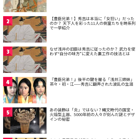
【豊臣兄弟！】秀吉は本当に「女狂い」だった
2
のか？ 天下人を彩った11人の側室たちを時系列
で一挙紹介
なぜ浅井の旧臣は秀吉に従ったのか？ 武力を使
3
わず“自分の味方”に変えた裏工作の技法とは
『豊臣兄弟！』後半の鍵を握る「浅井三姉妹」
4
茶々・初・江——秀吉に翻弄された波乱の生涯
あの装飾は「炎」ではない？縄文時代の国宝・
5
火焔型土器、5000年前の人々が刻んだ謎とデザ
インの秘密