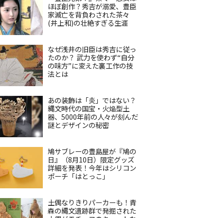
ほぼ創作？秀吉が溺愛、豊臣
家滅亡を背負わされた茶々
(井上和)の壮絶すぎる生涯
なぜ浅井の旧臣は秀吉に従っ
たのか？ 武力を使わず“自分
の味方”に変えた裏工作の技
法とは
あの装飾は「炎」ではない？
縄文時代の国宝・火焔型土
器、5000年前の人々が刻んだ
謎とデザインの秘密
鳩サブレーの豊島屋が『鳩の
日』（8月10日）限定グッズ
詳細を発表！今年はシリコン
ポーチ「はとっこ」
土偶なりきりパーカーも！青
森の縄文遺跡群で発掘された