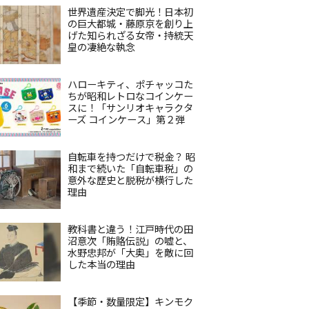
世界遺産決定で脚光！日本初
の巨大都城・藤原京を創り上
げた知られざる女帝・持統天
皇の凄絶な執念
ハローキティ、ポチャッコた
ちが昭和レトロなコインケー
スに！「サンリオキャラクタ
ーズ コインケース」第２弾
自転車を持つだけで税金？ 昭
和まで続いた「自転車税」の
意外な歴史と脱税が横行した
理由
教科書と違う！江戸時代の田
沼意次「賄賂伝説」の嘘と、
水野忠邦が「大奥」を敵に回
した本当の理由
【季節・数量限定】キンモク