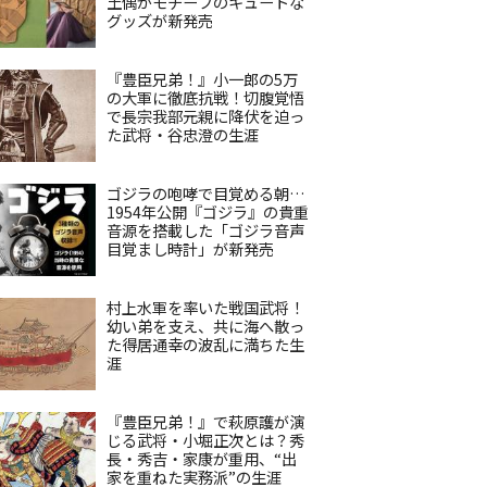
土偶がモチーフのキュートな
グッズが新発売
『豊臣兄弟！』小一郎の5万
の大軍に徹底抗戦！切腹覚悟
で長宗我部元親に降伏を迫っ
た武将・谷忠澄の生涯
ゴジラの咆哮で目覚める朝…
1954年公開『ゴジラ』の貴重
音源を搭載した「ゴジラ音声
目覚まし時計」が新発売
村上水軍を率いた戦国武将！
幼い弟を支え、共に海へ散っ
た得居通幸の波乱に満ちた生
涯
『豊臣兄弟！』で萩原護が演
じる武将・小堀正次とは？秀
長・秀吉・家康が重用、“出
家を重ねた実務派”の生涯