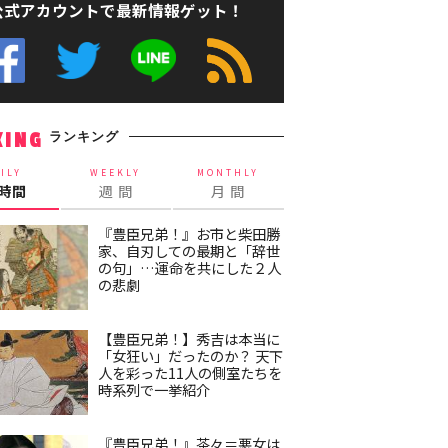
公式アカウントで最新情報ゲット！
ランキング
KING
ILY
WEEKLY
MONTHLY
4時間
週 間
月 間
『豊臣兄弟！』お市と柴田勝
家、自刃しての最期と「辞世
の句」…運命を共にした２人
の悲劇
【豊臣兄弟！】秀吉は本当に
「女狂い」だったのか？ 天下
人を彩った11人の側室たちを
時系列で一挙紹介
『豊臣兄弟！』茶々＝悪女は