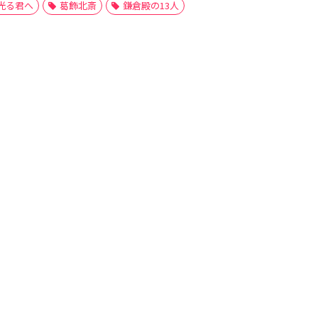
光る君へ
葛飾北斎
鎌倉殿の13人