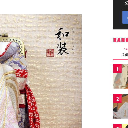
RAN
DA
2
1
2