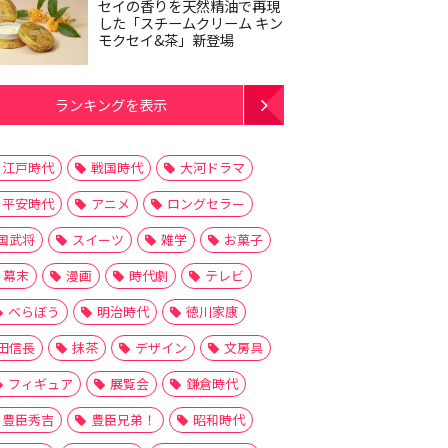
セイの香りを天然精油で再現
した「スチームクリーム キン
モクセイ&茶」新登場
ランキングを表示
江戸時代
戦国時代
大河ドラマ
平安時代
アニメ
ロングセラー
国武将
スイーツ
雑学
お菓子
幕末
漫画
時代劇
テレビ
べらぼう
明治時代
徳川家康
田信長
抹茶
デザイン
文房具
フィギュア
展覧会
鎌倉時代
豊臣秀吉
豊臣兄弟！
昭和時代