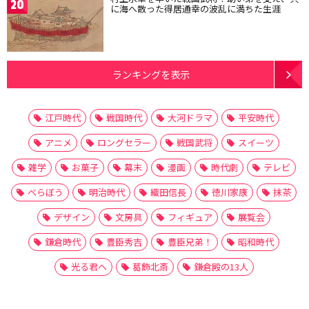
20
に海へ散った得居通幸の波乱に満ちた生涯
ランキングを表示
江戸時代
戦国時代
大河ドラマ
平安時代
アニメ
ロングセラー
戦国武将
スイーツ
雑学
お菓子
幕末
漫画
時代劇
テレビ
べらぼう
明治時代
織田信長
徳川家康
抹茶
デザイン
文房具
フィギュア
展覧会
鎌倉時代
豊臣秀吉
豊臣兄弟！
昭和時代
光る君へ
葛飾北斎
鎌倉殿の13人