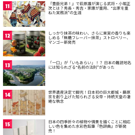
『豊臣兄弟！』で萩原護が演じる武将・小堀正
11
次とは？秀長・秀吉・家康が重用、“出家を重
ねた実務派”の生涯
しっかり抹茶の味わい、さらに果実の香りも楽
12
しめる「無糖フレーバー抹茶」ストロベリー、
マンゴー新発売
「一口」が「いもあらい」！？ 日本の難読地名
13
には知られざる“名前の法則”があった
世界遺産決定で脚光！日本初の巨大都城・藤原
14
京を創り上げた知られざる女帝・持統天皇の凄
絶な執念
日本の四季折々の植物や情景を描くことに相応
15
しい色を集めた水彩色鉛筆『色辞典』が新発
売！