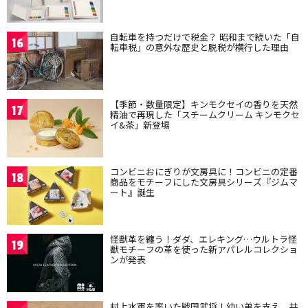
自転車を持つだけで税金？ 昭和まで続いた「自
16
転車税」の意外な歴史と脱税が横行した理由
【季節・数量限定】キンモクセイの香りを天然
17
精油で再現した「スチームクリーム キンモクセ
イ&茶」新登場
コンビニおにぎりが文房具に！コンビニの定番
18
商品をモチーフにした文房具シリーズ『ジムマ
ート』誕生
怪獣革を纏う！ダダ、エレキング…ウルトラ怪
19
獣モチーフの革を使った新アパレルコレクショ
ンが発表
村上水軍を率いた戦国武将！幼い弟を支え、共