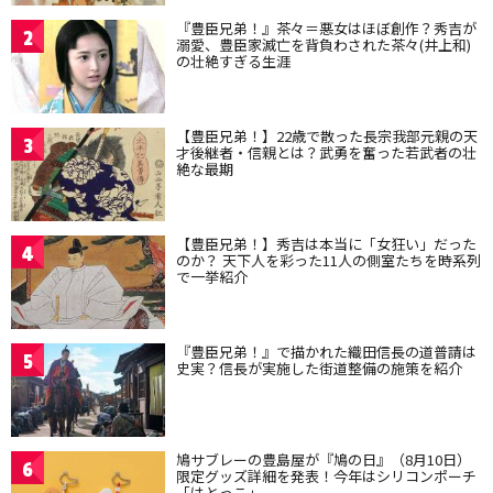
『豊臣兄弟！』茶々＝悪女はほぼ創作？秀吉が
2
溺愛、豊臣家滅亡を背負わされた茶々(井上和)
の壮絶すぎる生涯
【豊臣兄弟！】22歳で散った長宗我部元親の天
3
才後継者・信親とは？武勇を奮った若武者の壮
絶な最期
【豊臣兄弟！】秀吉は本当に「女狂い」だった
4
のか？ 天下人を彩った11人の側室たちを時系列
で一挙紹介
『豊臣兄弟！』で描かれた織田信長の道普請は
5
史実？信長が実施した街道整備の施策を紹介
鳩サブレーの豊島屋が『鳩の日』（8月10日）
6
限定グッズ詳細を発表！今年はシリコンポーチ
「はとっこ」