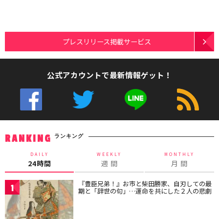
プレスリリース掲載サービス
公式アカウントで最新情報ゲット！
ランキング
RANKING
DAILY
WEEKLY
MONTHLY
24時間
週 間
月 間
『豊臣兄弟！』お市と柴田勝家、自刃しての最
1
期と「辞世の句」…運命を共にした２人の悲劇