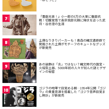
『豊臣兄弟！』小一郎の5万の大軍に徹底抗
7
戦！切腹覚悟で長宗我部元親に降伏を迫った武
将・谷忠澄の生涯
土偶なりきりパーカーも！青森の縄文遺跡群で
8
発掘された土偶がモチーフのキュートなグッズ
が新発売
あの装飾は「炎」ではない？縄文時代の国宝・
9
火焔型土器、5000年前の人々が刻んだ謎とデザ
インの秘密
ゴジラの咆哮で目覚める朝…1954年公開『ゴジ
10
ラ』の貴重音源を搭載した「ゴジラ音声目覚ま
し時計」が新発売