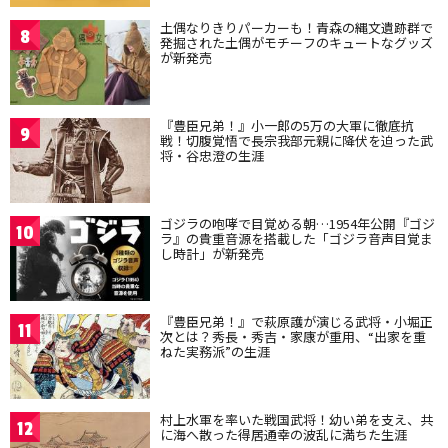
土偶なりきりパーカーも！青森の縄文遺跡群で
8
発掘された土偶がモチーフのキュートなグッズ
が新発売
『豊臣兄弟！』小一郎の5万の大軍に徹底抗
9
戦！切腹覚悟で長宗我部元親に降伏を迫った武
将・谷忠澄の生涯
ゴジラの咆哮で目覚める朝…1954年公開『ゴジ
10
ラ』の貴重音源を搭載した「ゴジラ音声目覚ま
し時計」が新発売
『豊臣兄弟！』で萩原護が演じる武将・小堀正
11
次とは？秀長・秀吉・家康が重用、“出家を重
ねた実務派”の生涯
村上水軍を率いた戦国武将！幼い弟を支え、共
12
に海へ散った得居通幸の波乱に満ちた生涯