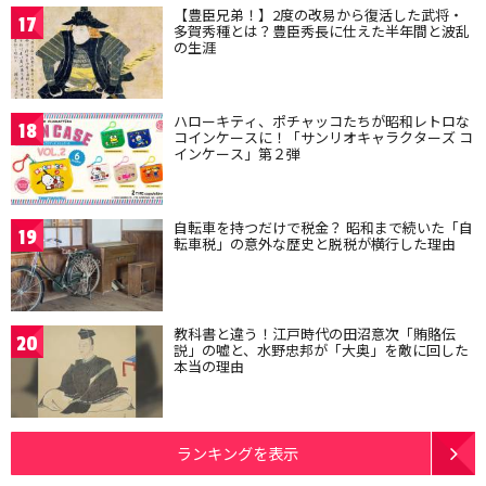
【豊臣兄弟！】2度の改易から復活した武将・
17
多賀秀種とは？豊臣秀長に仕えた半年間と波乱
の生涯
ハローキティ、ポチャッコたちが昭和レトロな
18
コインケースに！「サンリオキャラクターズ コ
インケース」第２弾
自転車を持つだけで税金？ 昭和まで続いた「自
19
転車税」の意外な歴史と脱税が横行した理由
教科書と違う！江戸時代の田沼意次「賄賂伝
20
説」の嘘と、水野忠邦が「大奥」を敵に回した
本当の理由
ランキングを表示