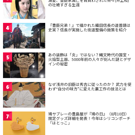
溺愛、豊臣家滅亡を背負わされた茶々(井上和)
の壮絶すぎる生涯
『豊臣兄弟！』で描かれた織田信長の道普請は
4
史実？信長が実施した街道整備の施策を紹介
あの装飾は「炎」ではない？縄文時代の国宝・
5
火焔型土器、5000年前の人々が刻んだ謎とデザ
インの秘密
なぜ浅井の旧臣は秀吉に従ったのか？ 武力を使
6
わず“自分の味方”に変えた裏工作の技法とは
鳩サブレーの豊島屋が『鳩の日』（8月10日）
7
限定グッズ詳細を発表！今年はシリコンポーチ
「はとっこ」