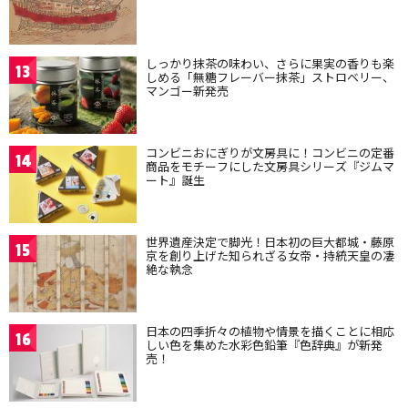
しっかり抹茶の味わい、さらに果実の香りも楽
13
しめる「無糖フレーバー抹茶」ストロベリー、
マンゴー新発売
コンビニおにぎりが文房具に！コンビニの定番
14
商品をモチーフにした文房具シリーズ『ジムマ
ート』誕生
世界遺産決定で脚光！日本初の巨大都城・藤原
15
京を創り上げた知られざる女帝・持統天皇の凄
絶な執念
日本の四季折々の植物や情景を描くことに相応
16
しい色を集めた水彩色鉛筆『色辞典』が新発
売！