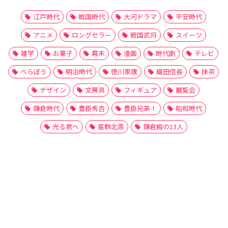
江戸時代
戦国時代
大河ドラマ
平安時代
アニメ
ロングセラー
戦国武将
スイーツ
雑学
お菓子
幕末
漫画
時代劇
テレビ
べらぼう
明治時代
徳川家康
織田信長
抹茶
デザイン
文房具
フィギュア
展覧会
鎌倉時代
豊臣秀吉
豊臣兄弟！
昭和時代
光る君へ
葛飾北斎
鎌倉殿の13人