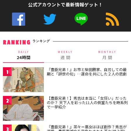
公式アカウントで最新情報ゲット！
ランキング
RANKING
DAILY
WEEKLY
MONTHLY
24時間
週 間
月 間
『豊臣兄弟！』お市と柴田勝家、自刃しての最
1
期と「辞世の句」…運命を共にした２人の悲劇
【豊臣兄弟！】秀吉は本当に「女狂い」だった
2
のか？ 天下人を彩った11人の側室たちを時系列
で一挙紹介
『豊臣兄弟！』茶々＝悪女はほぼ創作？秀吉が
3