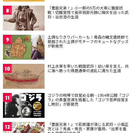
『豊臣兄弟！』小一郎の5万の大軍に徹底抗
8
戦！切腹覚悟で長宗我部元親に降伏を迫った武
将・谷忠澄の生涯
土偶なりきりパーカーも！青森の縄文遺跡群で
9
発掘された土偶がモチーフのキュートなグッズ
が新発売
村上水軍を率いた戦国武将！幼い弟を支え、共
10
に海へ散った得居通幸の波乱に満ちた生涯
ゴジラの咆哮で目覚める朝…1954年公開『ゴジ
11
ラ』の貴重音源を搭載した「ゴジラ音声目覚ま
し時計」が新発売
『豊臣兄弟！』で萩原護が演じる武将・小堀正
12
次とは？秀長・秀吉・家康が重用、“出家を重