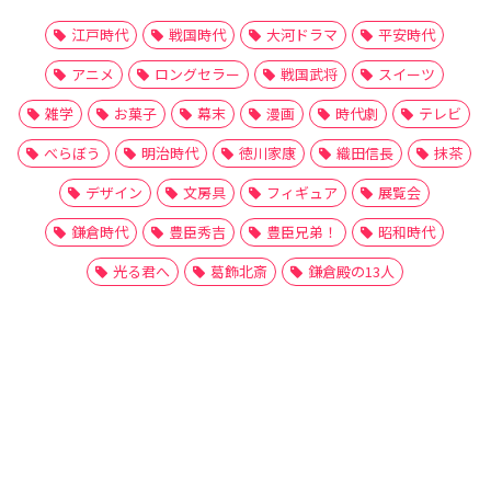
江戸時代
戦国時代
大河ドラマ
平安時代
アニメ
ロングセラー
戦国武将
スイーツ
雑学
お菓子
幕末
漫画
時代劇
テレビ
べらぼう
明治時代
徳川家康
織田信長
抹茶
デザイン
文房具
フィギュア
展覧会
鎌倉時代
豊臣秀吉
豊臣兄弟！
昭和時代
光る君へ
葛飾北斎
鎌倉殿の13人