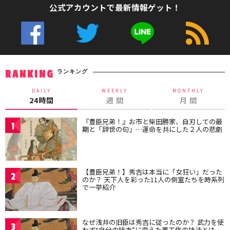
公式アカウントで最新情報ゲット！
ランキング
RANKING
DAILY
WEEKLY
MONTHLY
24時間
週 間
月 間
『豊臣兄弟！』お市と柴田勝家、自刃しての最
1
期と「辞世の句」…運命を共にした２人の悲劇
【豊臣兄弟！】秀吉は本当に「女狂い」だった
2
のか？ 天下人を彩った11人の側室たちを時系列
で一挙紹介
なぜ浅井の旧臣は秀吉に従ったのか？ 武力を使
3
わず“自分の味方”に変えた裏工作の技法とは