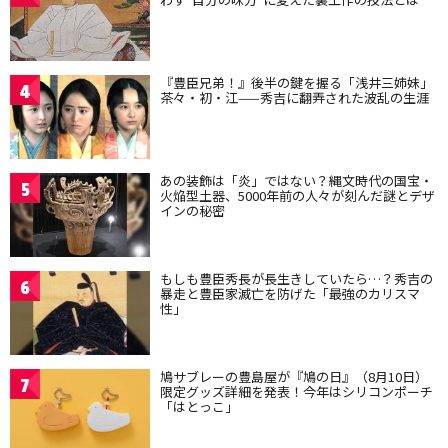
『豊臣兄弟！』後半の鍵を握る「浅井三姉妹」
4
茶々・初・江——秀吉に翻弄された波乱の生涯
あの装飾は「炎」ではない？縄文時代の国宝・
5
火焔型土器、5000年前の人々が刻んだ謎とデザ
インの秘密
もしも豊臣秀長が長生きしていたら…？秀吉の
6
暴走と豊臣家滅亡を防げた「最強のカリスマ
性」
鳩サブレーの豊島屋が『鳩の日』（8月10日）
7
限定グッズ詳細を発表！今年はシリコンポーチ
「はとっこ」