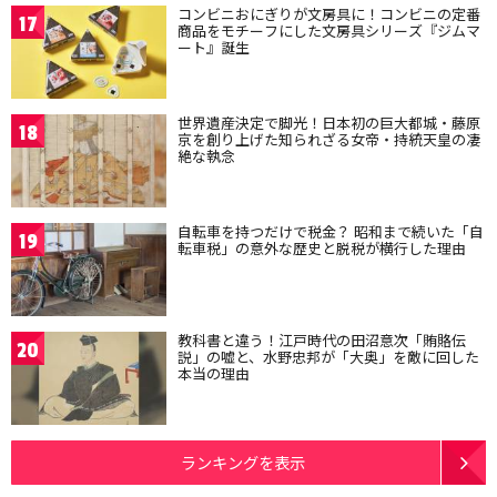
コンビニおにぎりが文房具に！コンビニの定番
17
商品をモチーフにした文房具シリーズ『ジムマ
ート』誕生
世界遺産決定で脚光！日本初の巨大都城・藤原
18
京を創り上げた知られざる女帝・持統天皇の凄
絶な執念
自転車を持つだけで税金？ 昭和まで続いた「自
19
転車税」の意外な歴史と脱税が横行した理由
教科書と違う！江戸時代の田沼意次「賄賂伝
20
説」の嘘と、水野忠邦が「大奥」を敵に回した
本当の理由
ランキングを表示