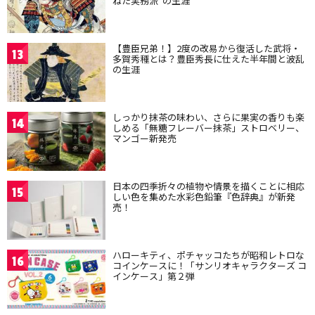
ねた実務派”の生涯
【豊臣兄弟！】2度の改易から復活した武将・
13
多賀秀種とは？豊臣秀長に仕えた半年間と波乱
の生涯
しっかり抹茶の味わい、さらに果実の香りも楽
14
しめる「無糖フレーバー抹茶」ストロベリー、
マンゴー新発売
日本の四季折々の植物や情景を描くことに相応
15
しい色を集めた水彩色鉛筆『色辞典』が新発
売！
ハローキティ、ポチャッコたちが昭和レトロな
16
コインケースに！「サンリオキャラクターズ コ
インケース」第２弾