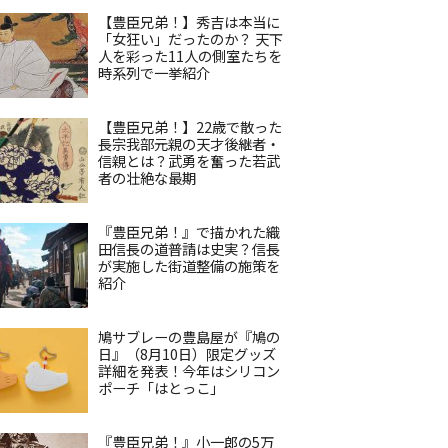
【豊臣兄弟！】秀吉は本当に
「女狂い」だったのか？ 天下
人を彩った11人の側室たちを
時系列で一挙紹介
【豊臣兄弟！】22歳で散った
長宗我部元親の天才後継者・
信親とは？武勇を奮った若武
者の壮絶な最期
『豊臣兄弟！』で描かれた織
田信長の道普請は史実？信長
が実施した街道整備の施策を
紹介
鳩サブレーの豊島屋が『鳩の
日』（8月10日）限定グッズ
詳細を発表！今年はシリコン
ポーチ「はとっこ」
『豊臣兄弟！』小一郎の5万