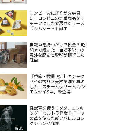
コンビニおにぎりが文房具
に！コンビニの定番商品をモ
チーフにした文房具シリーズ
『ジムマート』誕生
自転車を持つだけで税金？ 昭
和まで続いた「自転車税」の
意外な歴史と脱税が横行した
理由
【季節・数量限定】キンモク
セイの香りを天然精油で再現
した「スチームクリーム キン
モクセイ&茶」新登場
怪獣革を纏う！ダダ、エレキ
ング…ウルトラ怪獣モチーフ
の革を使った新アパレルコレ
クションが発表