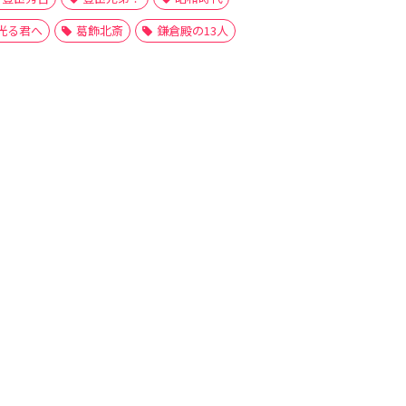
光る君へ
葛飾北斎
鎌倉殿の13人