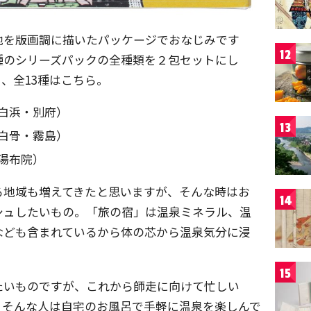
地を版画調に描いたパッケージでおなじみです
12
種のシリーズパックの全種類を２包セットにし
、全13種はこちら。
白浜・別府）
13
白骨・霧島）
湯布院）
る地域も増えてきたと思いますが、そんな時はお
14
シュしたいもの。「旅の宿」は温泉ミネラル、温
なども含まれているから体の芯から温泉気分に浸
15
たいものですが、これから師走に向けて忙しい
。そんな人は自宅のお風呂で手軽に温泉を楽しんで