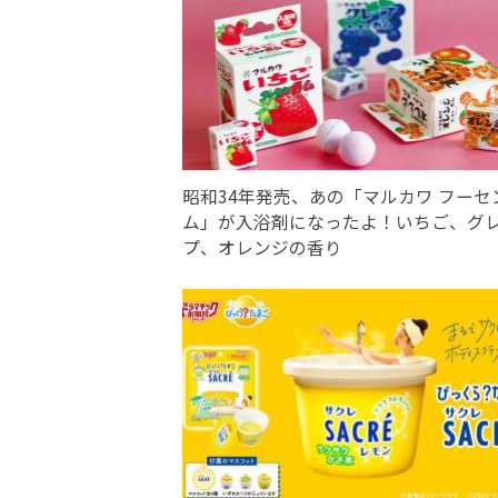
昭和34年発売、あの「マルカワ フーセ
ム」が入浴剤になったよ！いちご、グ
プ、オレンジの香り