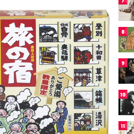
7
8
9
10
11