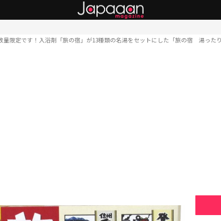
数量限定です！入浴剤「旅の宿」が13種類の名湯をセットにした「旅の宿 湯った