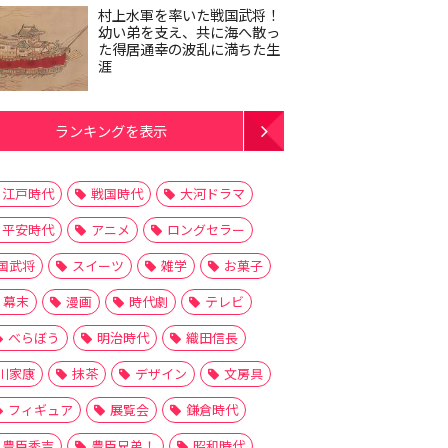
村上水軍を率いた戦国武将！
幼い弟を支え、共に海へ散っ
た得居通幸の波乱に満ちた生
涯
ランキングを表示
江戸時代
戦国時代
大河ドラマ
平安時代
アニメ
ロングセラー
国武将
スイーツ
雑学
お菓子
幕末
漫画
時代劇
テレビ
べらぼう
明治時代
織田信長
川家康
抹茶
デザイン
文房具
フィギュア
展覧会
鎌倉時代
豊臣秀吉
豊臣兄弟！
昭和時代