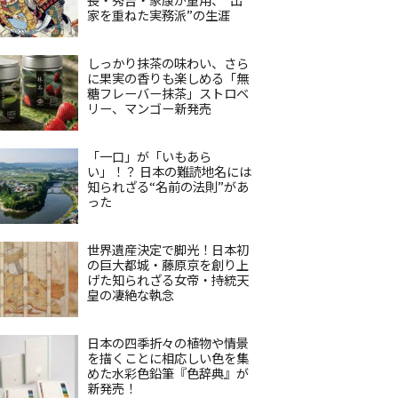
家を重ねた実務派”の生涯
しっかり抹茶の味わい、さら
に果実の香りも楽しめる「無
糖フレーバー抹茶」ストロベ
リー、マンゴー新発売
「一口」が「いもあら
い」！？ 日本の難読地名には
知られざる“名前の法則”があ
った
世界遺産決定で脚光！日本初
の巨大都城・藤原京を創り上
げた知られざる女帝・持統天
皇の凄絶な執念
日本の四季折々の植物や情景
を描くことに相応しい色を集
めた水彩色鉛筆『色辞典』が
新発売！