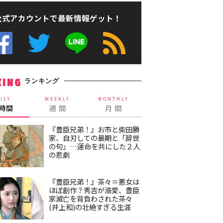
公式アカウントで最新情報ゲット！
ランキング
KING
ILY
WEEKLY
MONTHLY
4時間
週 間
月 間
『豊臣兄弟！』お市と柴田勝
家、自刃しての最期と「辞世
の句」…運命を共にした２人
の悲劇
『豊臣兄弟！』茶々＝悪女は
ほぼ創作？秀吉が溺愛、豊臣
家滅亡を背負わされた茶々
(井上和)の壮絶すぎる生涯