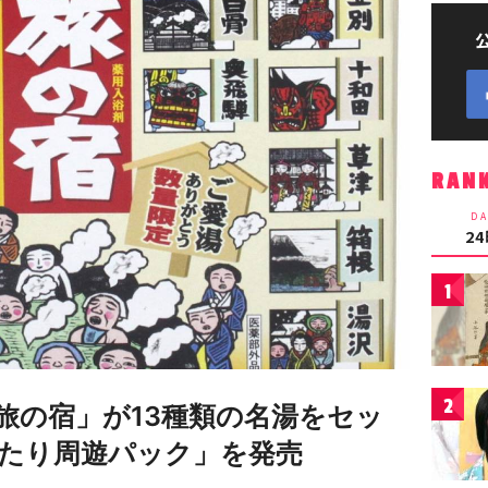
RAN
DA
2
1
2
旅の宿」が13種類の名湯をセッ
たり周遊パック」を発売