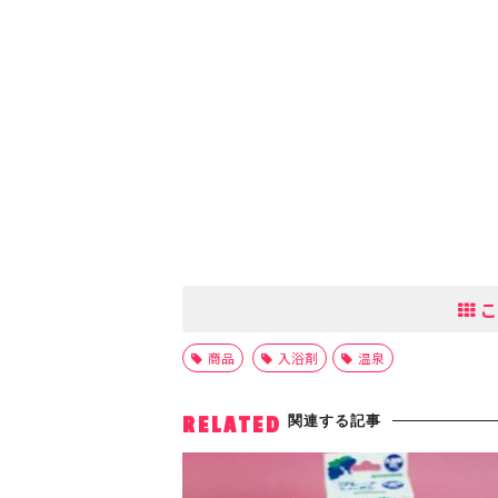
こ
商品
入浴剤
温泉
関連する記事
RELATED