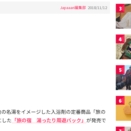
Japaaan編集部
2018/11/12
3
4
5
6
地の名湯をイメージした入浴剤の定番商品「旅の
にした
「旅の宿 湯ったり周遊パック」
が発売で