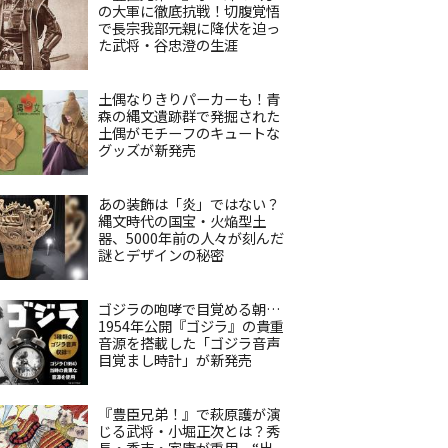
の大軍に徹底抗戦！切腹覚悟
で長宗我部元親に降伏を迫っ
た武将・谷忠澄の生涯
土偶なりきりパーカーも！青
森の縄文遺跡群で発掘された
土偶がモチーフのキュートな
グッズが新発売
あの装飾は「炎」ではない？
縄文時代の国宝・火焔型土
器、5000年前の人々が刻んだ
謎とデザインの秘密
ゴジラの咆哮で目覚める朝…
1954年公開『ゴジラ』の貴重
音源を搭載した「ゴジラ音声
目覚まし時計」が新発売
『豊臣兄弟！』で萩原護が演
じる武将・小堀正次とは？秀
長・秀吉・家康が重用、“出