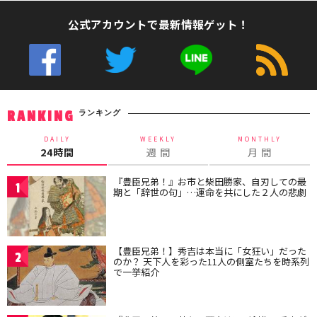
公式アカウントで最新情報ゲット！
ランキング
RANKING
DAILY
WEEKLY
MONTHLY
24時間
週 間
月 間
『豊臣兄弟！』お市と柴田勝家、自刃しての最
1
期と「辞世の句」…運命を共にした２人の悲劇
【豊臣兄弟！】秀吉は本当に「女狂い」だった
2
のか？ 天下人を彩った11人の側室たちを時系列
で一挙紹介