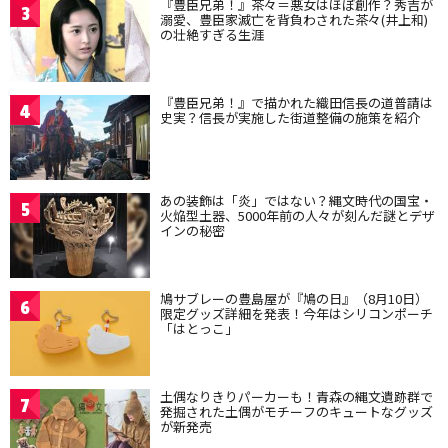
『豊臣兄弟！』茶々＝悪女はほぼ創作？秀吉が
3
溺愛、豊臣家滅亡を背負わされた茶々(井上和)
の壮絶すぎる生涯
『豊臣兄弟！』で描かれた織田信長の道普請は
4
史実？信長が実施した街道整備の施策を紹介
あの装飾は「炎」ではない？縄文時代の国宝・
5
火焔型土器、5000年前の人々が刻んだ謎とデザ
インの秘密
鳩サブレーの豊島屋が『鳩の日』（8月10日）
6
限定グッズ詳細を発表！今年はシリコンポーチ
「はとっこ」
土偶なりきりパーカーも！青森の縄文遺跡群で
7
発掘された土偶がモチーフのキュートなグッズ
が新発売