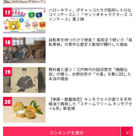
ハローキティ、ポチャッコたちが昭和レトロな
17
コインケースに！「サンリオキャラクターズ コ
インケース」第２弾
自転車を持つだけで税金？ 昭和まで続いた「自
18
転車税」の意外な歴史と脱税が横行した理由
教科書と違う！江戸時代の田沼意次「賄賂伝
19
説」の嘘と、水野忠邦が「大奥」を敵に回した
本当の理由
【季節・数量限定】キンモクセイの香りを天然
20
精油で再現した「スチームクリーム キンモクセ
イ&茶」新登場
ランキングを表示