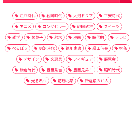
江戸時代
戦国時代
大河ドラマ
平安時代
アニメ
ロングセラー
戦国武将
スイーツ
雑学
お菓子
幕末
漫画
時代劇
テレビ
べらぼう
明治時代
徳川家康
織田信長
抹茶
デザイン
文房具
フィギュア
展覧会
鎌倉時代
豊臣秀吉
豊臣兄弟！
昭和時代
光る君へ
葛飾北斎
鎌倉殿の13人