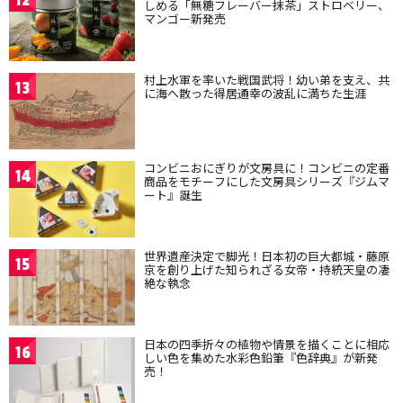
12
しめる「無糖フレーバー抹茶」ストロベリー、
マンゴー新発売
村上水軍を率いた戦国武将！幼い弟を支え、共
13
に海へ散った得居通幸の波乱に満ちた生涯
コンビニおにぎりが文房具に！コンビニの定番
14
商品をモチーフにした文房具シリーズ『ジムマ
ート』誕生
世界遺産決定で脚光！日本初の巨大都城・藤原
15
京を創り上げた知られざる女帝・持統天皇の凄
絶な執念
日本の四季折々の植物や情景を描くことに相応
16
しい色を集めた水彩色鉛筆『色辞典』が新発
売！