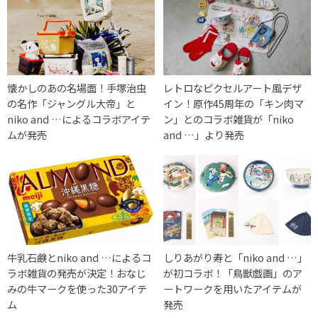
懐かしのあの名場面！手塚治虫
レトロなピクセルアート風デザ
の名作「ジャングル大帝」と
イン！原作45周年の「キン肉マ
niko and …によるコラボアイテ
ン」とのコラボ雑貨が「niko
ムが発売
and …」より発売
牛乳石鹸とniko and …によるコ
しりあがり寿と「niko and …」
ラボ雑貨の発売が決定！おなじ
が初コラボ！「鳥獣戯画」のア
みの牛マークを使った30アイテ
ートワークを用いたアイテムが
ム
発売