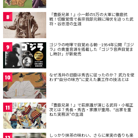
『豊臣兄弟！』小一郎の5万の大軍に徹底抗
8
戦！切腹覚悟で長宗我部元親に降伏を迫った武
将・谷忠澄の生涯
ゴジラの咆哮で目覚める朝…1954年公開『ゴジ
9
ラ』の貴重音源を搭載した「ゴジラ音声目覚ま
し時計」が新発売
なぜ浅井の旧臣は秀吉に従ったのか？ 武力を使
10
わず“自分の味方”に変えた裏工作の技法とは
『豊臣兄弟！』で萩原護が演じる武将・小堀正
11
次とは？秀長・秀吉・家康が重用、“出家を重
ねた実務派”の生涯
しっかり抹茶の味わい、さらに果実の香りも楽