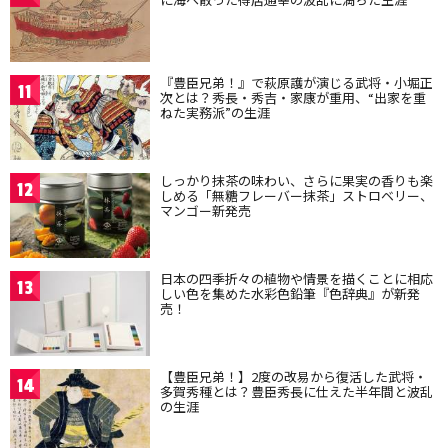
『豊臣兄弟！』で萩原護が演じる武将・小堀正
11
次とは？秀長・秀吉・家康が重用、“出家を重
ねた実務派”の生涯
しっかり抹茶の味わい、さらに果実の香りも楽
12
しめる「無糖フレーバー抹茶」ストロベリー、
マンゴー新発売
日本の四季折々の植物や情景を描くことに相応
13
しい色を集めた水彩色鉛筆『色辞典』が新発
売！
【豊臣兄弟！】2度の改易から復活した武将・
14
多賀秀種とは？豊臣秀長に仕えた半年間と波乱
の生涯