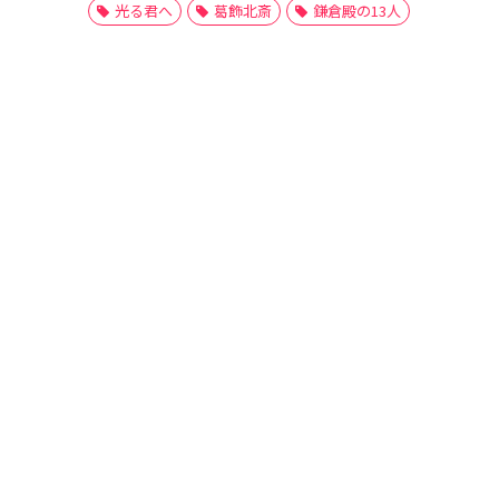
光る君へ
葛飾北斎
鎌倉殿の13人