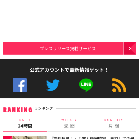
プレスリリース掲載サービス
公式アカウントで最新情報ゲット！
ランキング
RANKING
DAILY
WEEKLY
MONTHLY
24時間
週 間
月 間
『豊臣兄弟！』お市と柴田勝家、自刃しての最