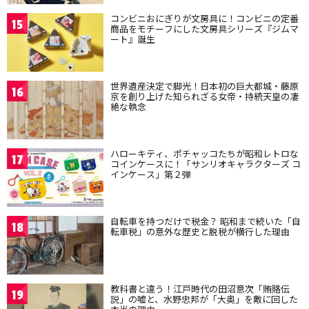
コンビニおにぎりが文房具に！コンビニの定番
15
商品をモチーフにした文房具シリーズ『ジムマ
ート』誕生
世界遺産決定で脚光！日本初の巨大都城・藤原
16
京を創り上げた知られざる女帝・持統天皇の凄
絶な執念
ハローキティ、ポチャッコたちが昭和レトロな
17
コインケースに！「サンリオキャラクターズ コ
インケース」第２弾
自転車を持つだけで税金？ 昭和まで続いた「自
18
転車税」の意外な歴史と脱税が横行した理由
教科書と違う！江戸時代の田沼意次「賄賂伝
19
説」の嘘と、水野忠邦が「大奥」を敵に回した