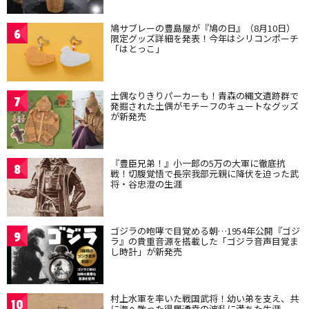
鳩サブレーの豊島屋が『鳩の日』（8月10日）
6
限定グッズ詳細を発表！今年はシリコンポーチ
「はとっこ」
土偶なりきりパーカーも！青森の縄文遺跡群で
7
発掘された土偶がモチーフのキュートなグッズ
が新発売
『豊臣兄弟！』小一郎の5万の大軍に徹底抗
8
戦！切腹覚悟で長宗我部元親に降伏を迫った武
将・谷忠澄の生涯
ゴジラの咆哮で目覚める朝…1954年公開『ゴジ
9
ラ』の貴重音源を搭載した「ゴジラ音声目覚ま
し時計」が新発売
村上水軍を率いた戦国武将！幼い弟を支え、共
10
に海へ散った得居通幸の波乱に満ちた生涯