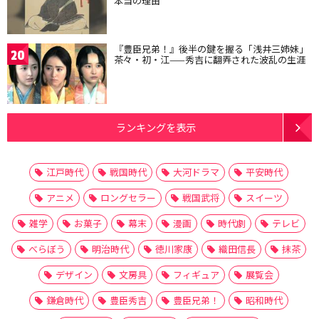
本当の理由
『豊臣兄弟！』後半の鍵を握る「浅井三姉妹」
20
茶々・初・江——秀吉に翻弄された波乱の生涯
ランキングを表示
江戸時代
戦国時代
大河ドラマ
平安時代
アニメ
ロングセラー
戦国武将
スイーツ
雑学
お菓子
幕末
漫画
時代劇
テレビ
べらぼう
明治時代
徳川家康
織田信長
抹茶
デザイン
文房具
フィギュア
展覧会
鎌倉時代
豊臣秀吉
豊臣兄弟！
昭和時代