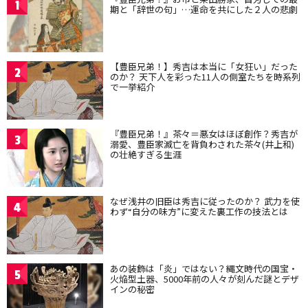
1
期と「辞世の句」…運命を共にした２人の悲劇
【豊臣兄弟！】秀吉は本当に「女狂い」だった
2
のか？ 天下人を彩った11人の側室たちを時系列
で一挙紹介
『豊臣兄弟！』茶々＝悪女はほぼ創作？秀吉が
3
溺愛、豊臣家滅亡を背負わされた茶々(井上和)
の壮絶すぎる生涯
なぜ浅井の旧臣は秀吉に従ったのか？ 武力を使
4
わず“自分の味方”に変えた裏工作の技法とは
あの装飾は「炎」ではない？縄文時代の国宝・
5
火焔型土器、5000年前の人々が刻んだ謎とデザ
インの秘密