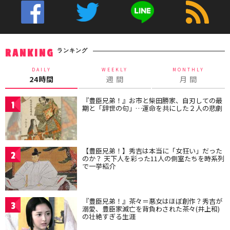
ランキング
RANKING
DAILY
WEEKLY
MONTHLY
24時間
週 間
月 間
『豊臣兄弟！』お市と柴田勝家、自刃しての最
1
期と「辞世の句」…運命を共にした２人の悲劇
【豊臣兄弟！】秀吉は本当に「女狂い」だった
2
のか？ 天下人を彩った11人の側室たちを時系列
で一挙紹介
『豊臣兄弟！』茶々＝悪女はほぼ創作？秀吉が
3
溺愛、豊臣家滅亡を背負わされた茶々(井上和)
の壮絶すぎる生涯