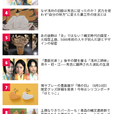
なぜ浅井の旧臣は秀吉に従ったのか？ 武力を使
4
わず“自分の味方”に変えた裏工作の技法とは
あの装飾は「炎」ではない？縄文時代の国宝・
5
火焔型土器、5000年前の人々が刻んだ謎とデザ
インの秘密
『豊臣兄弟！』後半の鍵を握る「浅井三姉妹」
6
茶々・初・江——秀吉に翻弄された波乱の生涯
鳩サブレーの豊島屋が『鳩の日』（8月10日）
7
限定グッズ詳細を発表！今年はシリコンポーチ
「はとっこ」
土偶なりきりパーカーも！青森の縄文遺跡群で
8