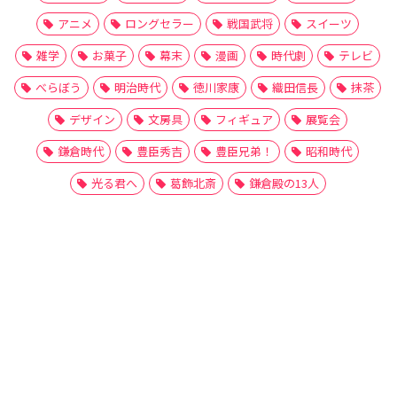
アニメ
ロングセラー
戦国武将
スイーツ
雑学
お菓子
幕末
漫画
時代劇
テレビ
べらぼう
明治時代
徳川家康
織田信長
抹茶
デザイン
文房具
フィギュア
展覧会
鎌倉時代
豊臣秀吉
豊臣兄弟！
昭和時代
光る君へ
葛飾北斎
鎌倉殿の13人