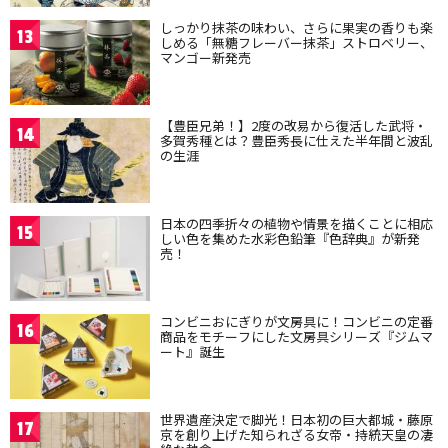
しっかり抹茶の味わい、さらに果実の香りも楽
13
しめる「無糖フレーバー抹茶」ストロベリー、
マンゴー新発売
【豊臣兄弟！】2度の改易から復活した武将・
14
多賀秀種とは？豊臣秀長に仕えた半年間と波乱
の生涯
日本の四季折々の植物や情景を描くことに相応
15
しい色を集めた水彩色鉛筆『色辞典』が新発
売！
コンビニおにぎりが文房具に！コンビニの定番
16
商品をモチーフにした文房具シリーズ『ジムマ
ート』誕生
世界遺産決定で脚光！日本初の巨大都城・藤原
17
京を創り上げた知られざる女帝・持統天皇の凄