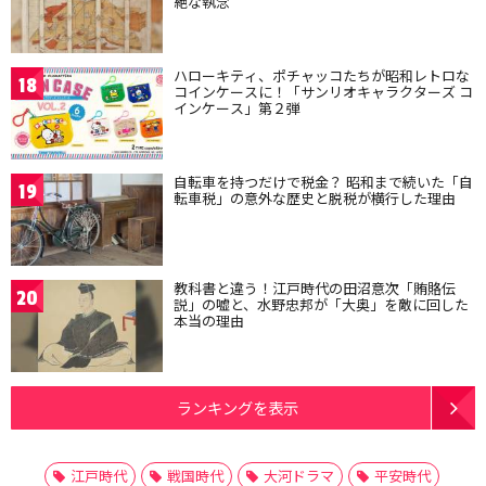
絶な執念
ハローキティ、ポチャッコたちが昭和レトロな
18
コインケースに！「サンリオキャラクターズ コ
インケース」第２弾
自転車を持つだけで税金？ 昭和まで続いた「自
19
転車税」の意外な歴史と脱税が横行した理由
教科書と違う！江戸時代の田沼意次「賄賂伝
20
説」の嘘と、水野忠邦が「大奥」を敵に回した
本当の理由
ランキングを表示
江戸時代
戦国時代
大河ドラマ
平安時代