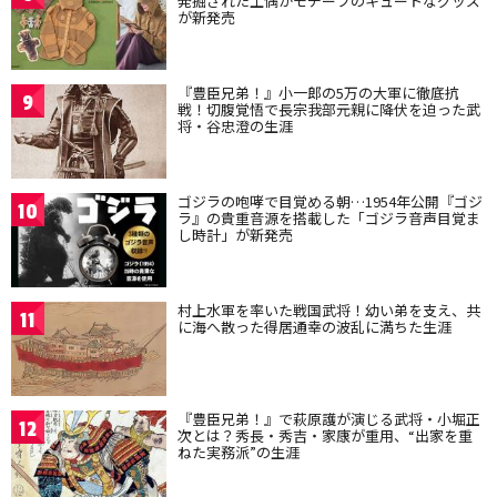
発掘された土偶がモチーフのキュートなグッズ
が新発売
『豊臣兄弟！』小一郎の5万の大軍に徹底抗
9
戦！切腹覚悟で長宗我部元親に降伏を迫った武
将・谷忠澄の生涯
ゴジラの咆哮で目覚める朝…1954年公開『ゴジ
10
ラ』の貴重音源を搭載した「ゴジラ音声目覚ま
し時計」が新発売
村上水軍を率いた戦国武将！幼い弟を支え、共
11
に海へ散った得居通幸の波乱に満ちた生涯
『豊臣兄弟！』で萩原護が演じる武将・小堀正
12
次とは？秀長・秀吉・家康が重用、“出家を重
ねた実務派”の生涯