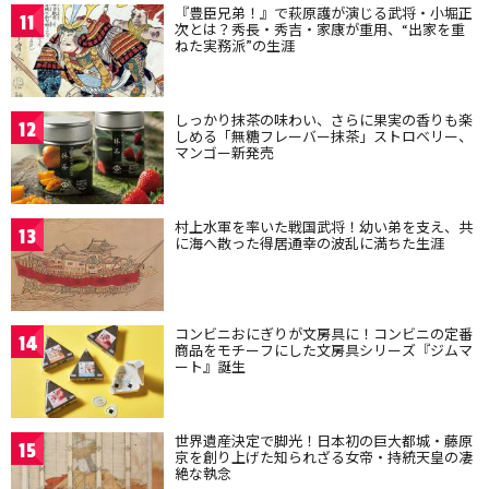
『豊臣兄弟！』で萩原護が演じる武将・小堀正
11
次とは？秀長・秀吉・家康が重用、“出家を重
ねた実務派”の生涯
しっかり抹茶の味わい、さらに果実の香りも楽
12
しめる「無糖フレーバー抹茶」ストロベリー、
マンゴー新発売
村上水軍を率いた戦国武将！幼い弟を支え、共
13
に海へ散った得居通幸の波乱に満ちた生涯
コンビニおにぎりが文房具に！コンビニの定番
14
商品をモチーフにした文房具シリーズ『ジムマ
ート』誕生
世界遺産決定で脚光！日本初の巨大都城・藤原
15
京を創り上げた知られざる女帝・持統天皇の凄
絶な執念