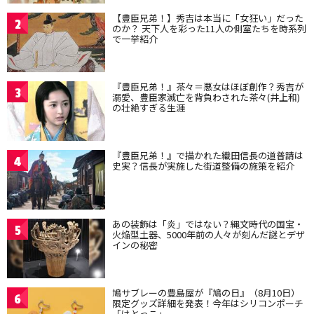
【豊臣兄弟！】秀吉は本当に「女狂い」だった
2
のか？ 天下人を彩った11人の側室たちを時系列
で一挙紹介
『豊臣兄弟！』茶々＝悪女はほぼ創作？秀吉が
3
溺愛、豊臣家滅亡を背負わされた茶々(井上和)
の壮絶すぎる生涯
『豊臣兄弟！』で描かれた織田信長の道普請は
4
史実？信長が実施した街道整備の施策を紹介
あの装飾は「炎」ではない？縄文時代の国宝・
5
火焔型土器、5000年前の人々が刻んだ謎とデザ
インの秘密
鳩サブレーの豊島屋が『鳩の日』（8月10日）
6
限定グッズ詳細を発表！今年はシリコンポーチ
「はとっこ」