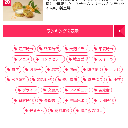
20
精油で再現した「スチームクリーム キンモクセ
イ&茶」新登場
ランキングを表示
江戸時代
戦国時代
大河ドラマ
平安時代
アニメ
ロングセラー
戦国武将
スイーツ
雑学
お菓子
幕末
漫画
時代劇
テレビ
べらぼう
明治時代
徳川家康
織田信長
抹茶
デザイン
文房具
フィギュア
展覧会
鎌倉時代
豊臣秀吉
豊臣兄弟！
昭和時代
光る君へ
葛飾北斎
鎌倉殿の13人