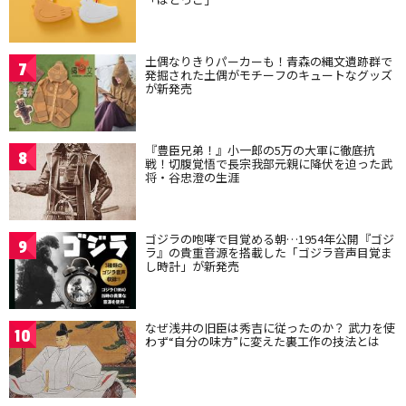
土偶なりきりパーカーも！青森の縄文遺跡群で
7
発掘された土偶がモチーフのキュートなグッズ
が新発売
『豊臣兄弟！』小一郎の5万の大軍に徹底抗
8
戦！切腹覚悟で長宗我部元親に降伏を迫った武
将・谷忠澄の生涯
ゴジラの咆哮で目覚める朝…1954年公開『ゴジ
9
ラ』の貴重音源を搭載した「ゴジラ音声目覚ま
し時計」が新発売
なぜ浅井の旧臣は秀吉に従ったのか？ 武力を使
10
わず“自分の味方”に変えた裏工作の技法とは