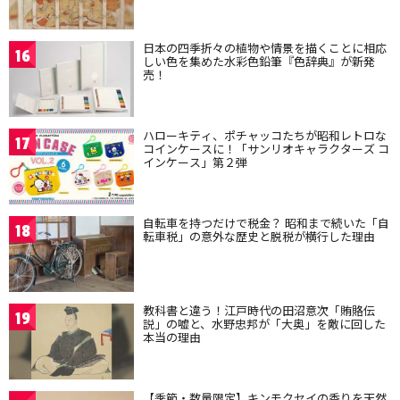
日本の四季折々の植物や情景を描くことに相応
16
しい色を集めた水彩色鉛筆『色辞典』が新発
売！
ハローキティ、ポチャッコたちが昭和レトロな
17
コインケースに！「サンリオキャラクターズ コ
インケース」第２弾
自転車を持つだけで税金？ 昭和まで続いた「自
18
転車税」の意外な歴史と脱税が横行した理由
教科書と違う！江戸時代の田沼意次「賄賂伝
19
説」の嘘と、水野忠邦が「大奥」を敵に回した
本当の理由
【季節・数量限定】キンモクセイの香りを天然