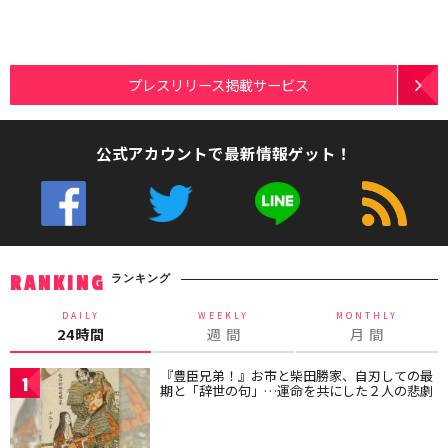
プレスリリース掲載サービス
公式アカウントで最新情報ゲット！
ランキング
RANKING
DAILY
WEEKLY
MONTHLY
24時間
週 間
月 間
『豊臣兄弟！』お市と柴田勝家、自刃しての最
1
期と「辞世の句」…運命を共にした２人の悲劇