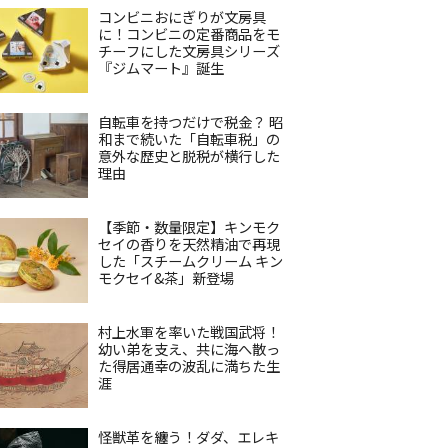
コンビニおにぎりが文房具
に！コンビニの定番商品をモ
チーフにした文房具シリーズ
『ジムマート』誕生
自転車を持つだけで税金？ 昭
和まで続いた「自転車税」の
意外な歴史と脱税が横行した
理由
【季節・数量限定】キンモク
セイの香りを天然精油で再現
した「スチームクリーム キン
モクセイ&茶」新登場
村上水軍を率いた戦国武将！
幼い弟を支え、共に海へ散っ
た得居通幸の波乱に満ちた生
涯
怪獣革を纏う！ダダ、エレキ