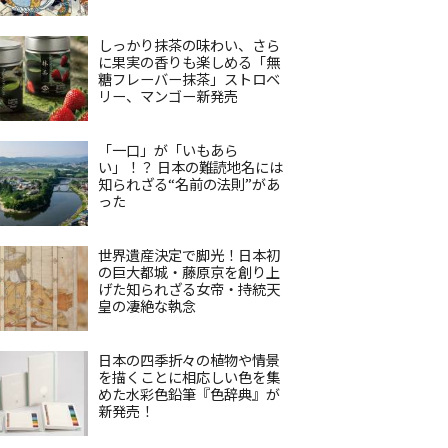
しっかり抹茶の味わい、さら
に果実の香りも楽しめる「無
糖フレーバー抹茶」ストロベ
リー、マンゴー新発売
「一口」が「いもあら
い」！？ 日本の難読地名には
知られざる“名前の法則”があ
った
世界遺産決定で脚光！日本初
の巨大都城・藤原京を創り上
げた知られざる女帝・持統天
皇の凄絶な執念
日本の四季折々の植物や情景
を描くことに相応しい色を集
めた水彩色鉛筆『色辞典』が
新発売！