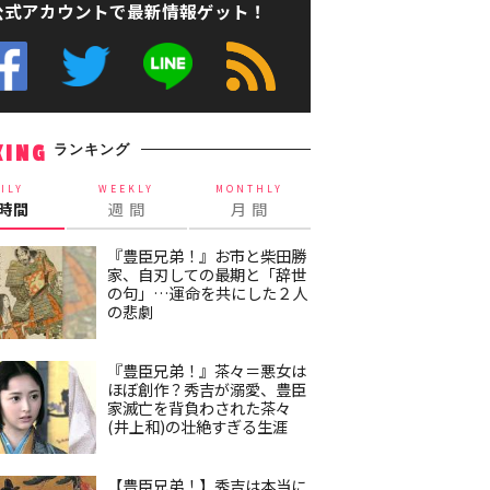
公式アカウントで最新情報ゲット！
ランキング
KING
ILY
WEEKLY
MONTHLY
4時間
週 間
月 間
『豊臣兄弟！』お市と柴田勝
家、自刃しての最期と「辞世
の句」…運命を共にした２人
の悲劇
『豊臣兄弟！』茶々＝悪女は
ほぼ創作？秀吉が溺愛、豊臣
家滅亡を背負わされた茶々
(井上和)の壮絶すぎる生涯
【豊臣兄弟！】秀吉は本当に