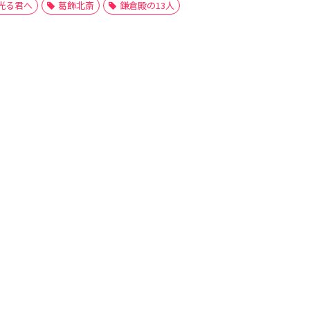
光る君へ
葛飾北斎
鎌倉殿の13人