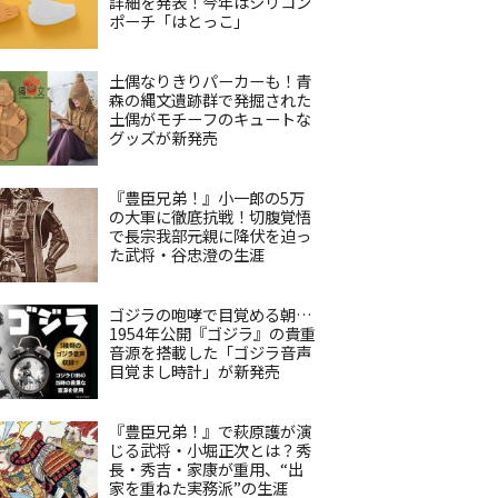
詳細を発表！今年はシリコン
ポーチ「はとっこ」
土偶なりきりパーカーも！青
森の縄文遺跡群で発掘された
土偶がモチーフのキュートな
グッズが新発売
『豊臣兄弟！』小一郎の5万
の大軍に徹底抗戦！切腹覚悟
で長宗我部元親に降伏を迫っ
た武将・谷忠澄の生涯
ゴジラの咆哮で目覚める朝…
1954年公開『ゴジラ』の貴重
音源を搭載した「ゴジラ音声
目覚まし時計」が新発売
『豊臣兄弟！』で萩原護が演
じる武将・小堀正次とは？秀
長・秀吉・家康が重用、“出
家を重ねた実務派”の生涯