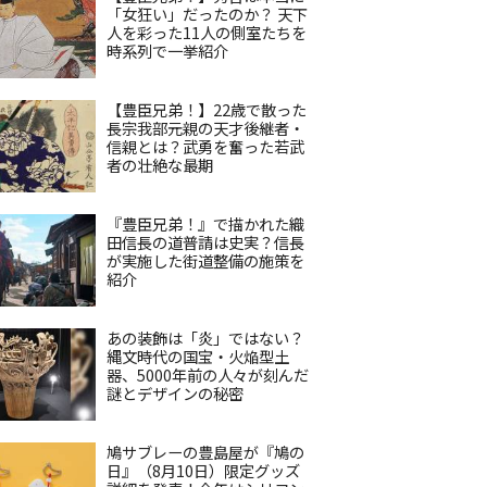
「女狂い」だったのか？ 天下
人を彩った11人の側室たちを
時系列で一挙紹介
【豊臣兄弟！】22歳で散った
長宗我部元親の天才後継者・
信親とは？武勇を奮った若武
者の壮絶な最期
『豊臣兄弟！』で描かれた織
田信長の道普請は史実？信長
が実施した街道整備の施策を
紹介
あの装飾は「炎」ではない？
縄文時代の国宝・火焔型土
器、5000年前の人々が刻んだ
謎とデザインの秘密
鳩サブレーの豊島屋が『鳩の
日』（8月10日）限定グッズ