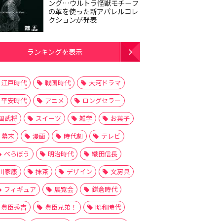
ング…ウルトラ怪獣モチーフ
の革を使った新アパレルコレ
クションが発表
ランキングを表示
江戸時代
戦国時代
大河ドラマ
平安時代
アニメ
ロングセラー
国武将
スイーツ
雑学
お菓子
幕末
漫画
時代劇
テレビ
べらぼう
明治時代
織田信長
川家康
抹茶
デザイン
文房具
フィギュア
展覧会
鎌倉時代
豊臣秀吉
豊臣兄弟！
昭和時代