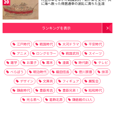
20
に海へ散った得居通幸の波乱に満ちた生涯
ランキングを表示
江戸時代
戦国時代
大河ドラマ
平安時代
アニメ
ロングセラー
戦国武将
スイーツ
雑学
お菓子
幕末
漫画
時代劇
テレビ
べらぼう
明治時代
織田信長
徳川家康
抹茶
デザイン
文房具
フィギュア
展覧会
鎌倉時代
豊臣秀吉
豊臣兄弟！
昭和時代
光る君へ
葛飾北斎
鎌倉殿の13人