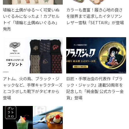
埴輪と土偶がゆる〜く可愛いぬ
カラーも豊富！履き心地の良さ
いぐるみになったよ！カプセル
を限界まで追求したイタリアン
トイ「埴輪と土偶ぬいぐるみ」
レザー雪駄「SETTAIR」が登場
発売
アトム、火の鳥、ブラック・ジ
巨匠・手塚治虫の代表作『ブラ
ャックなど、手塚キャラクターズ
ック・ジャック』連載50周年を
とコラボした靴下がタビオから
記念した「純金製 公式カラー金
登場
貨」登場