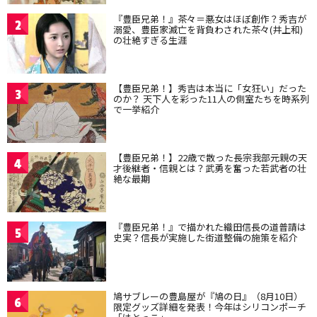
『豊臣兄弟！』茶々＝悪女はほぼ創作？秀吉が
2
溺愛、豊臣家滅亡を背負わされた茶々(井上和)
の壮絶すぎる生涯
【豊臣兄弟！】秀吉は本当に「女狂い」だった
3
のか？ 天下人を彩った11人の側室たちを時系列
で一挙紹介
【豊臣兄弟！】22歳で散った長宗我部元親の天
4
才後継者・信親とは？武勇を奮った若武者の壮
絶な最期
『豊臣兄弟！』で描かれた織田信長の道普請は
5
史実？信長が実施した街道整備の施策を紹介
鳩サブレーの豊島屋が『鳩の日』（8月10日）
6
限定グッズ詳細を発表！今年はシリコンポーチ