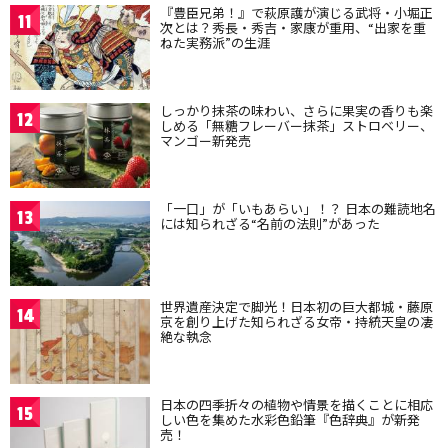
『豊臣兄弟！』で萩原護が演じる武将・小堀正
11
次とは？秀長・秀吉・家康が重用、“出家を重
ねた実務派”の生涯
しっかり抹茶の味わい、さらに果実の香りも楽
12
しめる「無糖フレーバー抹茶」ストロベリー、
マンゴー新発売
「一口」が「いもあらい」！？ 日本の難読地名
13
には知られざる“名前の法則”があった
世界遺産決定で脚光！日本初の巨大都城・藤原
14
京を創り上げた知られざる女帝・持統天皇の凄
絶な執念
日本の四季折々の植物や情景を描くことに相応
15
しい色を集めた水彩色鉛筆『色辞典』が新発
売！