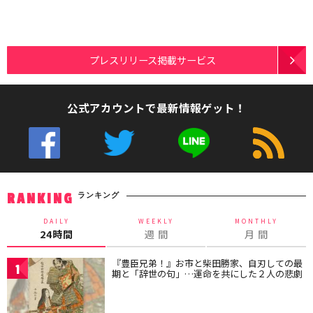
プレスリリース掲載サービス
公式アカウントで最新情報ゲット！
ランキング
RANKING
DAILY
WEEKLY
MONTHLY
24時間
週 間
月 間
『豊臣兄弟！』お市と柴田勝家、自刃しての最
1
期と「辞世の句」…運命を共にした２人の悲劇