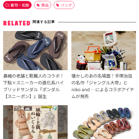
着物・和服
商品
バッグ
関連する記事
RELATED
鼻緒の老舗と靴職人のコラボ！
懐かしのあの名場面！手塚治虫
下駄×スニーカーの進化系ハイ
の名作「ジャングル大帝」と
ブリッドサンダル『ポンダル
niko and …によるコラボアイテ
【スニーポン】』誕生
ムが発売