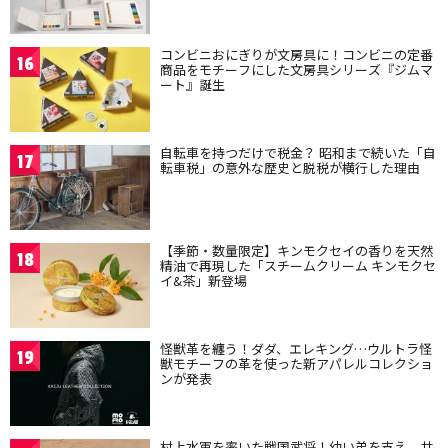
コンビニおにぎりが文房具に！コンビニの定番
16
商品をモチーフにした文房具シリーズ『ジムマ
ート』誕生
自転車を持つだけで税金？ 昭和まで続いた「自
17
転車税」の意外な歴史と脱税が横行した理由
【季節・数量限定】キンモクセイの香りを天然
18
精油で再現した「スチームクリーム キンモクセ
イ&茶」新登場
怪獣革を纏う！ダダ、エレキング…ウルトラ怪
19
獣モチーフの革を使った新アパレルコレクショ
ンが発表
村上水軍を率いた戦国武将！幼い弟を支え、共