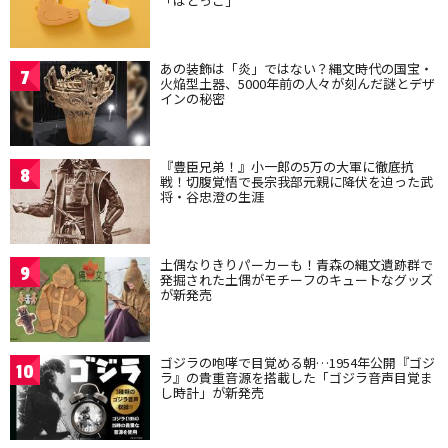
「はとっこ」
あの装飾は「炎」ではない？縄文時代の国宝・
7
火焔型土器、5000年前の人々が刻んだ謎とデザ
インの秘密
『豊臣兄弟！』小一郎の5万の大軍に徹底抗
8
戦！切腹覚悟で長宗我部元親に降伏を迫った武
将・谷忠澄の生涯
土偶なりきりパーカーも！青森の縄文遺跡群で
9
発掘された土偶がモチーフのキュートなグッズ
が新発売
ゴジラの咆哮で目覚める朝…1954年公開『ゴジ
10
ラ』の貴重音源を搭載した「ゴジラ音声目覚ま
し時計」が新発売