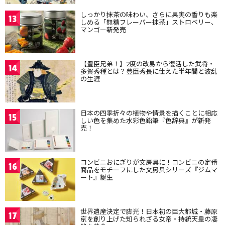
しっかり抹茶の味わい、さらに果実の香りも楽
13
しめる「無糖フレーバー抹茶」ストロベリー、
マンゴー新発売
【豊臣兄弟！】2度の改易から復活した武将・
14
多賀秀種とは？豊臣秀長に仕えた半年間と波乱
の生涯
日本の四季折々の植物や情景を描くことに相応
15
しい色を集めた水彩色鉛筆『色辞典』が新発
売！
コンビニおにぎりが文房具に！コンビニの定番
16
商品をモチーフにした文房具シリーズ『ジムマ
ート』誕生
世界遺産決定で脚光！日本初の巨大都城・藤原
17
京を創り上げた知られざる女帝・持統天皇の凄