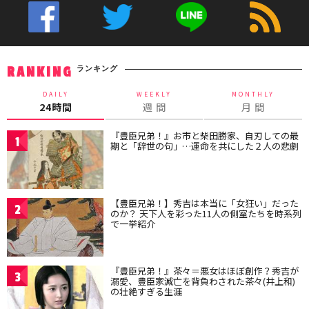
ランキング
RANKING
DAILY
WEEKLY
MONTHLY
24時間
週 間
月 間
『豊臣兄弟！』お市と柴田勝家、自刃しての最
1
期と「辞世の句」…運命を共にした２人の悲劇
【豊臣兄弟！】秀吉は本当に「女狂い」だった
2
のか？ 天下人を彩った11人の側室たちを時系列
で一挙紹介
『豊臣兄弟！』茶々＝悪女はほぼ創作？秀吉が
3
溺愛、豊臣家滅亡を背負わされた茶々(井上和)
の壮絶すぎる生涯