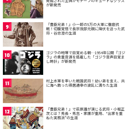
発掘された土偶がモチーフのキュートなグッズ
が新発売
『豊臣兄弟！』小一郎の5万の大軍に徹底抗
9
戦！切腹覚悟で長宗我部元親に降伏を迫った武
将・谷忠澄の生涯
ゴジラの咆哮で目覚める朝…1954年公開『ゴジ
10
ラ』の貴重音源を搭載した「ゴジラ音声目覚ま
し時計」が新発売
村上水軍を率いた戦国武将！幼い弟を支え、共
11
に海へ散った得居通幸の波乱に満ちた生涯
『豊臣兄弟！』で萩原護が演じる武将・小堀正
12
次とは？秀長・秀吉・家康が重用、“出家を重
ねた実務派”の生涯