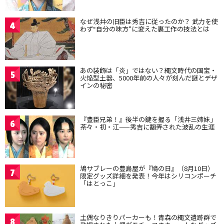
なぜ浅井の旧臣は秀吉に従ったのか？ 武力を使
4
わず“自分の味方”に変えた裏工作の技法とは
あの装飾は「炎」ではない？縄文時代の国宝・
5
火焔型土器、5000年前の人々が刻んだ謎とデザ
インの秘密
『豊臣兄弟！』後半の鍵を握る「浅井三姉妹」
6
茶々・初・江——秀吉に翻弄された波乱の生涯
鳩サブレーの豊島屋が『鳩の日』（8月10日）
7
限定グッズ詳細を発表！今年はシリコンポーチ
「はとっこ」
土偶なりきりパーカーも！青森の縄文遺跡群で
8