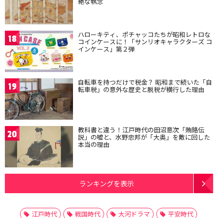
絶な執念
ハローキティ、ポチャッコたちが昭和レトロな
18
コインケースに！「サンリオキャラクターズ コ
インケース」第２弾
自転車を持つだけで税金？ 昭和まで続いた「自
19
転車税」の意外な歴史と脱税が横行した理由
教科書と違う！江戸時代の田沼意次「賄賂伝
20
説」の嘘と、水野忠邦が「大奥」を敵に回した
本当の理由
ランキングを表示
江戸時代
戦国時代
大河ドラマ
平安時代