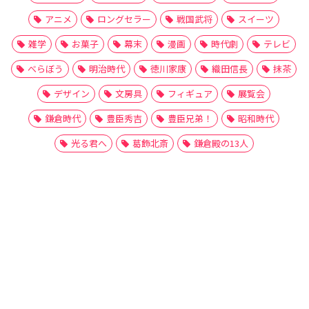
アニメ
ロングセラー
戦国武将
スイーツ
雑学
お菓子
幕末
漫画
時代劇
テレビ
べらぼう
明治時代
徳川家康
織田信長
抹茶
デザイン
文房具
フィギュア
展覧会
鎌倉時代
豊臣秀吉
豊臣兄弟！
昭和時代
光る君へ
葛飾北斎
鎌倉殿の13人