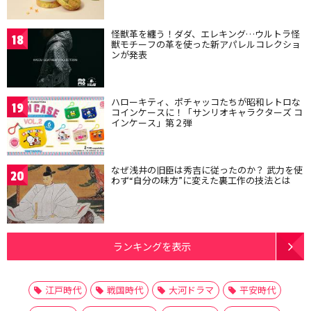
怪獣革を纏う！ダダ、エレキング…ウルトラ怪
18
獣モチーフの革を使った新アパレルコレクショ
ンが発表
ハローキティ、ポチャッコたちが昭和レトロな
19
コインケースに！「サンリオキャラクターズ コ
インケース」第２弾
なぜ浅井の旧臣は秀吉に従ったのか？ 武力を使
20
わず“自分の味方”に変えた裏工作の技法とは
ランキングを表示
江戸時代
戦国時代
大河ドラマ
平安時代