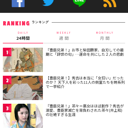
ランキング
RANKING
DAILY
WEEKLY
MONTHLY
24時間
週 間
月 間
『豊臣兄弟！』お市と柴田勝家、自刃しての最
1
期と「辞世の句」…運命を共にした２人の悲劇
【豊臣兄弟！】秀吉は本当に「女狂い」だった
2
のか？ 天下人を彩った11人の側室たちを時系列
で一挙紹介
『豊臣兄弟！』茶々＝悪女はほぼ創作？秀吉が
3
溺愛、豊臣家滅亡を背負わされた茶々(井上和)
の壮絶すぎる生涯