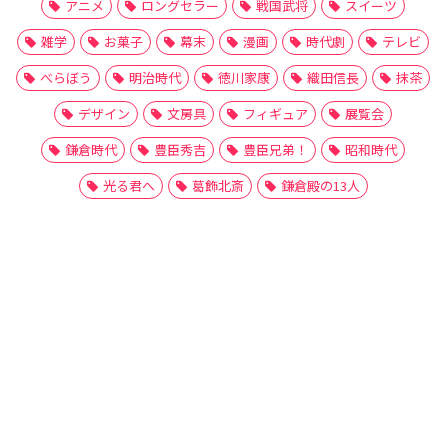
アニメ
ロングセラー
戦国武将
スイーツ
雑学
お菓子
幕末
漫画
時代劇
テレビ
べらぼう
明治時代
徳川家康
織田信長
抹茶
デザイン
文房具
フィギュア
展覧会
鎌倉時代
豊臣秀吉
豊臣兄弟！
昭和時代
光る君へ
葛飾北斎
鎌倉殿の13人