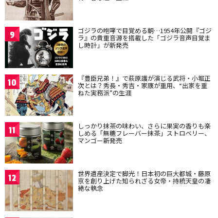
ゴジラの咆哮で目覚める朝…1954年公開『ゴジ
9
ラ』の貴重音源を搭載した「ゴジラ音声目覚ま
し時計」が新発売
『豊臣兄弟！』で萩原護が演じる武将・小堀正
10
次とは？秀長・秀吉・家康が重用、“出家を重
ねた実務派”の生涯
しっかり抹茶の味わい、さらに果実の香りも楽
11
しめる「無糖フレーバー抹茶」ストロベリー、
マンゴー新発売
世界遺産決定で脚光！日本初の巨大都城・藤原
12
京を創り上げた知られざる女帝・持統天皇の凄
絶な執念