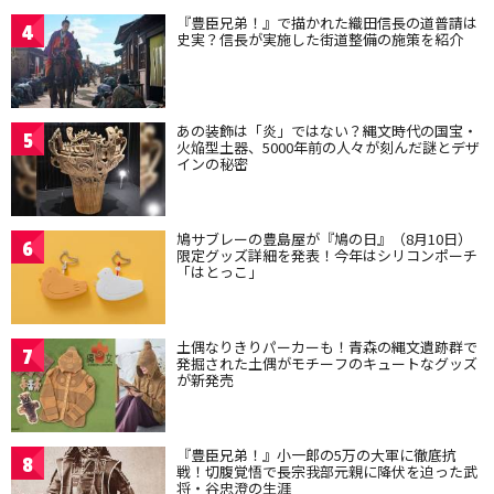
『豊臣兄弟！』で描かれた織田信長の道普請は
4
史実？信長が実施した街道整備の施策を紹介
あの装飾は「炎」ではない？縄文時代の国宝・
5
火焔型土器、5000年前の人々が刻んだ謎とデザ
インの秘密
鳩サブレーの豊島屋が『鳩の日』（8月10日）
6
限定グッズ詳細を発表！今年はシリコンポーチ
「はとっこ」
土偶なりきりパーカーも！青森の縄文遺跡群で
7
発掘された土偶がモチーフのキュートなグッズ
が新発売
『豊臣兄弟！』小一郎の5万の大軍に徹底抗
8
戦！切腹覚悟で長宗我部元親に降伏を迫った武
将・谷忠澄の生涯