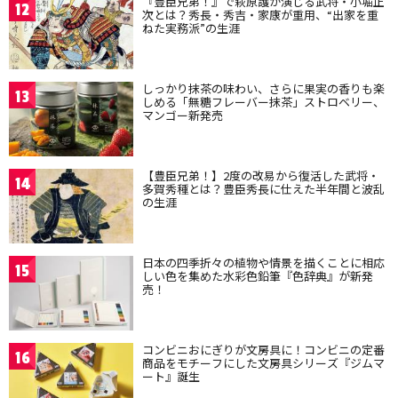
『豊臣兄弟！』で萩原護が演じる武将・小堀正
12
次とは？秀長・秀吉・家康が重用、“出家を重
ねた実務派”の生涯
しっかり抹茶の味わい、さらに果実の香りも楽
13
しめる「無糖フレーバー抹茶」ストロベリー、
マンゴー新発売
【豊臣兄弟！】2度の改易から復活した武将・
14
多賀秀種とは？豊臣秀長に仕えた半年間と波乱
の生涯
日本の四季折々の植物や情景を描くことに相応
15
しい色を集めた水彩色鉛筆『色辞典』が新発
売！
コンビニおにぎりが文房具に！コンビニの定番
16
商品をモチーフにした文房具シリーズ『ジムマ
ート』誕生