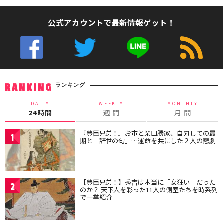
公式アカウントで最新情報ゲット！
ランキング
RANKING
DAILY
WEEKLY
MONTHLY
24時間
週 間
月 間
『豊臣兄弟！』お市と柴田勝家、自刃しての最
1
期と「辞世の句」…運命を共にした２人の悲劇
【豊臣兄弟！】秀吉は本当に「女狂い」だった
2
のか？ 天下人を彩った11人の側室たちを時系列
で一挙紹介