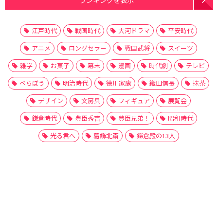
江戸時代
戦国時代
大河ドラマ
平安時代
アニメ
ロングセラー
戦国武将
スイーツ
雑学
お菓子
幕末
漫画
時代劇
テレビ
べらぼう
明治時代
徳川家康
織田信長
抹茶
デザイン
文房具
フィギュア
展覧会
鎌倉時代
豊臣秀吉
豊臣兄弟！
昭和時代
光る君へ
葛飾北斎
鎌倉殿の13人