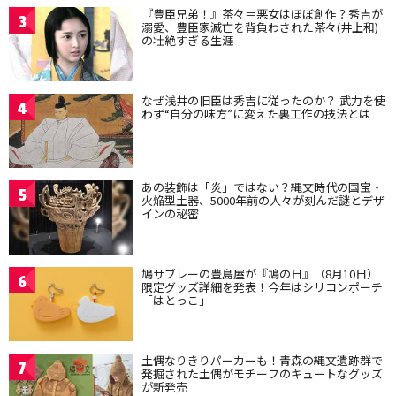
『豊臣兄弟！』茶々＝悪女はほぼ創作？秀吉が
3
溺愛、豊臣家滅亡を背負わされた茶々(井上和)
の壮絶すぎる生涯
なぜ浅井の旧臣は秀吉に従ったのか？ 武力を使
4
わず“自分の味方”に変えた裏工作の技法とは
あの装飾は「炎」ではない？縄文時代の国宝・
5
火焔型土器、5000年前の人々が刻んだ謎とデザ
インの秘密
鳩サブレーの豊島屋が『鳩の日』（8月10日）
6
限定グッズ詳細を発表！今年はシリコンポーチ
「はとっこ」
土偶なりきりパーカーも！青森の縄文遺跡群で
7
発掘された土偶がモチーフのキュートなグッズ
が新発売