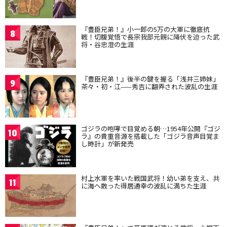
『豊臣兄弟！』小一郎の5万の大軍に徹底抗
8
戦！切腹覚悟で長宗我部元親に降伏を迫った武
将・谷忠澄の生涯
『豊臣兄弟！』後半の鍵を握る「浅井三姉妹」
9
茶々・初・江——秀吉に翻弄された波乱の生涯
ゴジラの咆哮で目覚める朝…1954年公開『ゴジ
10
ラ』の貴重音源を搭載した「ゴジラ音声目覚ま
し時計」が新発売
村上水軍を率いた戦国武将！幼い弟を支え、共
11
に海へ散った得居通幸の波乱に満ちた生涯