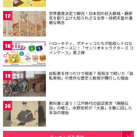
世界遺産決定で脚光！日本初の巨大都城・藤原
17
京を創り上げた知られざる女帝・持統天皇の凄
絶な執念
ハローキティ、ポチャッコたちが昭和レトロな
18
コインケースに！「サンリオキャラクターズ コ
インケース」第２弾
自転車を持つだけで税金？ 昭和まで続いた「自
19
転車税」の意外な歴史と脱税が横行した理由
教科書と違う！江戸時代の田沼意次「賄賂伝
20
説」の嘘と、水野忠邦が「大奥」を敵に回した
本当の理由
ランキングを表示