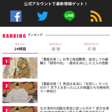
公式アカウントで最新情報ゲット！
ランキング
RANKING
DAILY
WEEKLY
MONTHLY
24時間
週 間
月 間
『豊臣兄弟！』お市と柴田勝家、自刃しての最
1
期と「辞世の句」…運命を共にした２人の悲劇
【豊臣兄弟！】秀吉は本当に「女狂い」だった
2
のか？ 天下人を彩った11人の側室たちを時系列
で一挙紹介
なぜ浅井の旧臣は秀吉に従ったのか？ 武力を使
3
わず“自分の味方”に変えた裏工作の技法とは