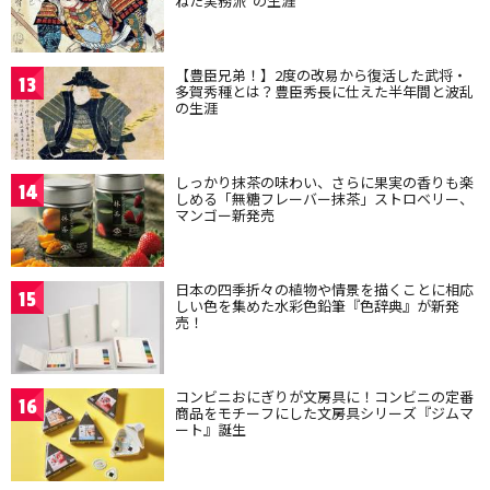
ねた実務派”の生涯
【豊臣兄弟！】2度の改易から復活した武将・
13
多賀秀種とは？豊臣秀長に仕えた半年間と波乱
の生涯
しっかり抹茶の味わい、さらに果実の香りも楽
14
しめる「無糖フレーバー抹茶」ストロベリー、
マンゴー新発売
日本の四季折々の植物や情景を描くことに相応
15
しい色を集めた水彩色鉛筆『色辞典』が新発
売！
コンビニおにぎりが文房具に！コンビニの定番
16
商品をモチーフにした文房具シリーズ『ジムマ
ート』誕生