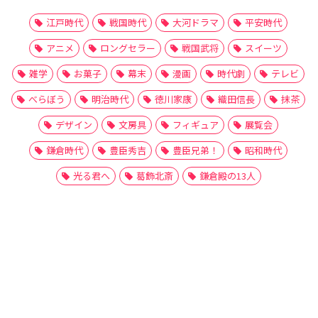
江戸時代
戦国時代
大河ドラマ
平安時代
アニメ
ロングセラー
戦国武将
スイーツ
雑学
お菓子
幕末
漫画
時代劇
テレビ
べらぼう
明治時代
徳川家康
織田信長
抹茶
デザイン
文房具
フィギュア
展覧会
鎌倉時代
豊臣秀吉
豊臣兄弟！
昭和時代
光る君へ
葛飾北斎
鎌倉殿の13人