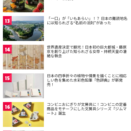
「一口」が「いもあらい」！？ 日本の難読地名
13
には知られざる“名前の法則”があった
世界遺産決定で脚光！日本初の巨大都城・藤原
14
京を創り上げた知られざる女帝・持統天皇の凄
絶な執念
日本の四季折々の植物や情景を描くことに相応
15
しい色を集めた水彩色鉛筆『色辞典』が新発
売！
コンビニおにぎりが文房具に！コンビニの定番
16
商品をモチーフにした文房具シリーズ『ジムマ
ート』誕生