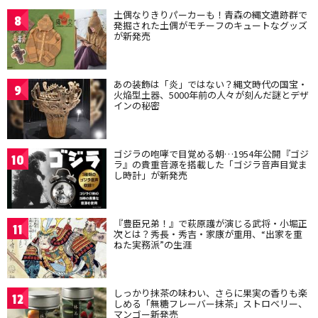
土偶なりきりパーカーも！青森の縄文遺跡群で
8
発掘された土偶がモチーフのキュートなグッズ
が新発売
あの装飾は「炎」ではない？縄文時代の国宝・
9
火焔型土器、5000年前の人々が刻んだ謎とデザ
インの秘密
ゴジラの咆哮で目覚める朝…1954年公開『ゴジ
10
ラ』の貴重音源を搭載した「ゴジラ音声目覚ま
し時計」が新発売
『豊臣兄弟！』で萩原護が演じる武将・小堀正
11
次とは？秀長・秀吉・家康が重用、“出家を重
ねた実務派”の生涯
しっかり抹茶の味わい、さらに果実の香りも楽
12
しめる「無糖フレーバー抹茶」ストロベリー、
マンゴー新発売