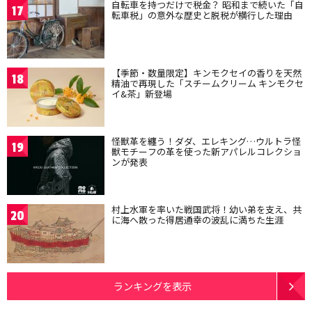
自転車を持つだけで税金？ 昭和まで続いた「自
17
転車税」の意外な歴史と脱税が横行した理由
【季節・数量限定】キンモクセイの香りを天然
18
精油で再現した「スチームクリーム キンモクセ
イ&茶」新登場
怪獣革を纏う！ダダ、エレキング…ウルトラ怪
19
獣モチーフの革を使った新アパレルコレクショ
ンが発表
村上水軍を率いた戦国武将！幼い弟を支え、共
20
に海へ散った得居通幸の波乱に満ちた生涯
ランキングを表示