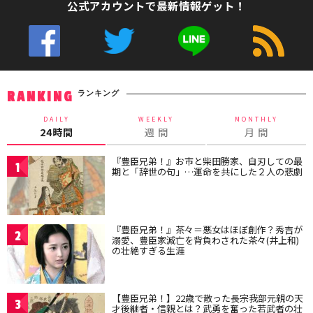
公式アカウントで最新情報ゲット！
ランキング
RANKING
DAILY
WEEKLY
MONTHLY
24時間
週 間
月 間
『豊臣兄弟！』お市と柴田勝家、自刃しての最
1
期と「辞世の句」…運命を共にした２人の悲劇
『豊臣兄弟！』茶々＝悪女はほぼ創作？秀吉が
2
溺愛、豊臣家滅亡を背負わされた茶々(井上和)
の壮絶すぎる生涯
【豊臣兄弟！】22歳で散った長宗我部元親の天
3
才後継者・信親とは？武勇を奮った若武者の壮