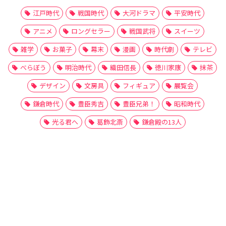
江戸時代
戦国時代
大河ドラマ
平安時代
アニメ
ロングセラー
戦国武将
スイーツ
雑学
お菓子
幕末
漫画
時代劇
テレビ
べらぼう
明治時代
織田信長
徳川家康
抹茶
デザイン
文房具
フィギュア
展覧会
鎌倉時代
豊臣秀吉
豊臣兄弟！
昭和時代
光る君へ
葛飾北斎
鎌倉殿の13人