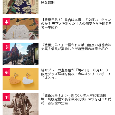
絶な最期
【豊臣兄弟！】秀吉は本当に「女狂い」だった
4
のか？ 天下人を彩った11人の側室たちを時系列
で一挙紹介
『豊臣兄弟！』で描かれた織田信長の道普請は
5
史実？信長が実施した街道整備の施策を紹介
鳩サブレーの豊島屋が『鳩の日』（8月10日）
6
限定グッズ詳細を発表！今年はシリコンポーチ
「はとっこ」
『豊臣兄弟！』小一郎の5万の大軍に徹底抗
7
戦！切腹覚悟で長宗我部元親に降伏を迫った武
将・谷忠澄の生涯