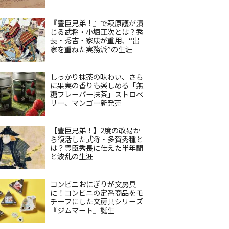
『豊臣兄弟！』で萩原護が演
じる武将・小堀正次とは？秀
長・秀吉・家康が重用、“出
家を重ねた実務派”の生涯
しっかり抹茶の味わい、さら
に果実の香りも楽しめる「無
糖フレーバー抹茶」ストロベ
リー、マンゴー新発売
【豊臣兄弟！】2度の改易か
ら復活した武将・多賀秀種と
は？豊臣秀長に仕えた半年間
と波乱の生涯
コンビニおにぎりが文房具
に！コンビニの定番商品をモ
チーフにした文房具シリーズ
『ジムマート』誕生