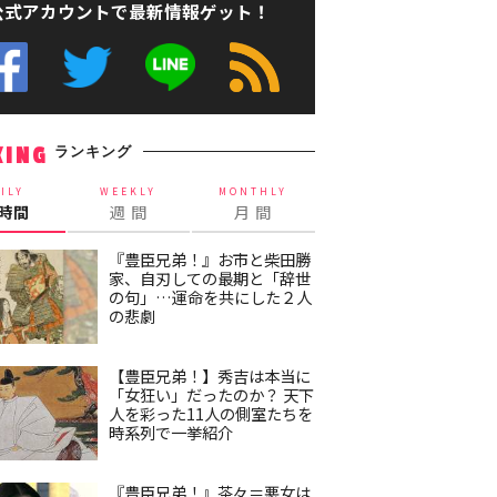
公式アカウントで最新情報ゲット！
ランキング
KING
ILY
WEEKLY
MONTHLY
4時間
週 間
月 間
『豊臣兄弟！』お市と柴田勝
家、自刃しての最期と「辞世
の句」…運命を共にした２人
の悲劇
【豊臣兄弟！】秀吉は本当に
「女狂い」だったのか？ 天下
人を彩った11人の側室たちを
時系列で一挙紹介
『豊臣兄弟！』茶々＝悪女は