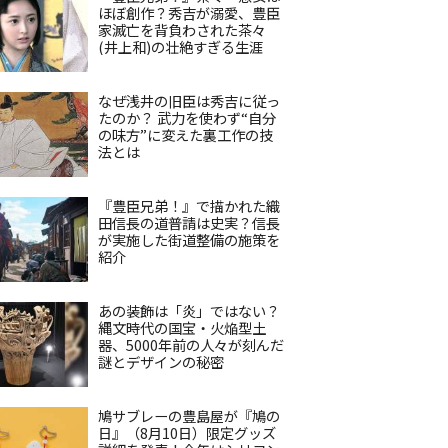
ほぼ創作？秀吉が溺愛、豊臣
家滅亡を背負わされた茶々
(井上和)の壮絶すぎる生涯
なぜ浅井の旧臣は秀吉に従っ
たのか？ 武力を使わず“自分
の味方”に変えた裏工作の技
法とは
『豊臣兄弟！』で描かれた織
田信長の道普請は史実？信長
が実施した街道整備の施策を
紹介
あの装飾は「炎」ではない？
縄文時代の国宝・火焔型土
器、5000年前の人々が刻んだ
謎とデザインの秘密
鳩サブレーの豊島屋が『鳩の
日』（8月10日）限定グッズ