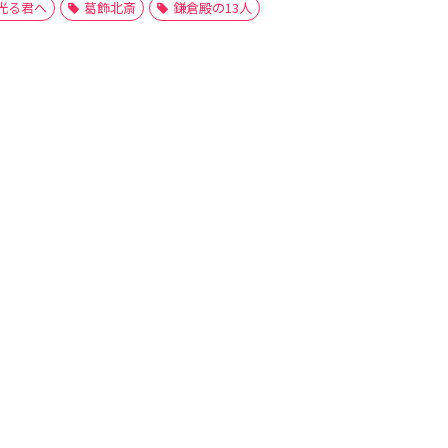
光る君へ
葛飾北斎
鎌倉殿の13人