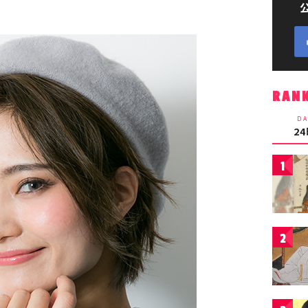
RAN
DA
2
1
2