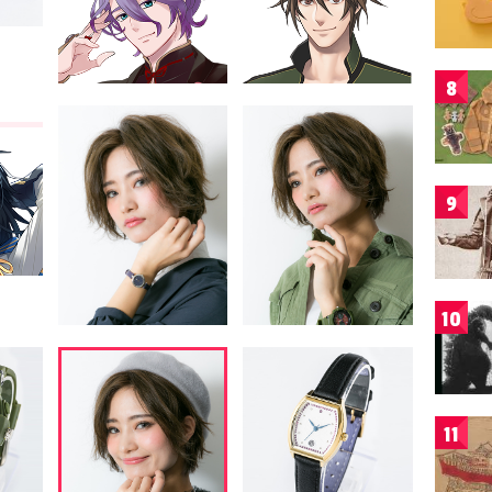
8
9
10
11