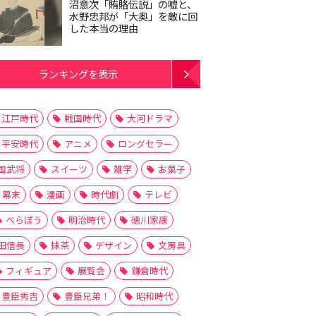
沼意次「賄賂伝説」の嘘と、
水野忠邦が「大奥」を敵に回
した本当の理由
ランキングを表示
江戸時代
戦国時代
大河ドラマ
平安時代
アニメ
ロングセラー
国武将
スイーツ
雑学
お菓子
幕末
漫画
時代劇
テレビ
べらぼう
明治時代
徳川家康
田信長
抹茶
デザイン
文房具
フィギュア
展覧会
鎌倉時代
豊臣秀吉
豊臣兄弟！
昭和時代