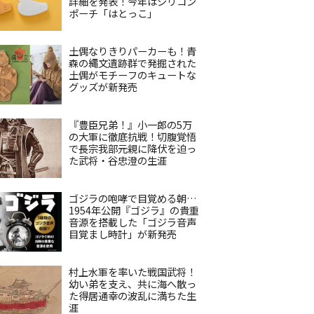
詳細を発表！今年はシリコン
ポーチ「はとっこ」
土偶なりきりパーカーも！青
森の縄文遺跡群で発掘された
土偶がモチーフのキュートな
グッズが新発売
『豊臣兄弟！』小一郎の5万
の大軍に徹底抗戦！切腹覚悟
で長宗我部元親に降伏を迫っ
た武将・谷忠澄の生涯
ゴジラの咆哮で目覚める朝…
1954年公開『ゴジラ』の貴重
音源を搭載した「ゴジラ音声
目覚まし時計」が新発売
村上水軍を率いた戦国武将！
幼い弟を支え、共に海へ散っ
た得居通幸の波乱に満ちた生
涯