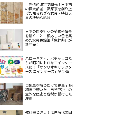
世界遺産決定で脚光！日本初
の巨大都城・藤原京を創り上
げた知られざる女帝・持統天
皇の凄絶な執念
日本の四季折々の植物や情景
を描くことに相応しい色を集
めた水彩色鉛筆『色辞典』が
新発売！
ハローキティ、ポチャッコた
ちが昭和レトロなコインケー
スに！「サンリオキャラクタ
ーズ コインケース」第２弾
自転車を持つだけで税金？ 昭
和まで続いた「自転車税」の
意外な歴史と脱税が横行した
理由
教科書と違う！江戸時代の田