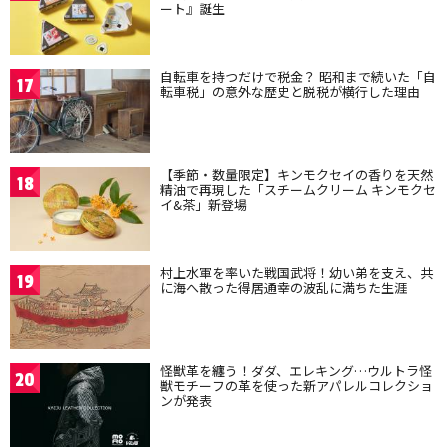
ート』誕生
自転車を持つだけで税金？ 昭和まで続いた「自
17
転車税」の意外な歴史と脱税が横行した理由
【季節・数量限定】キンモクセイの香りを天然
18
精油で再現した「スチームクリーム キンモクセ
イ&茶」新登場
村上水軍を率いた戦国武将！幼い弟を支え、共
19
に海へ散った得居通幸の波乱に満ちた生涯
怪獣革を纏う！ダダ、エレキング…ウルトラ怪
20
獣モチーフの革を使った新アパレルコレクショ
ンが発表