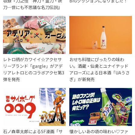
収録『刀之怪 神刀・霊刀・妖
BIGクッションになりました！
刀─世にも不思議な名刀伝説』
レトロ柄がカワイイ☆アクセサ
おせち料理にぴったりの味わ
リーブランド「gargle」がアデ
い。酒蔵・仙禽とユナイテッド
リアレトロとのコラボアクセ第3
アローズによる日本酒「UAうさ
弾を発売
ぎ」が新発売
石ノ森章太郎によるSF漫画「サ
懐かしいあの頃の味わい♡ファ