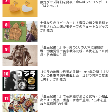
7
限定グッズ詳細を発表！今年はシリコンポーチ
「はとっこ」
土偶なりきりパーカーも！青森の縄文遺跡群で
8
発掘された土偶がモチーフのキュートなグッズ
が新発売
『豊臣兄弟！』小一郎の5万の大軍に徹底抗
9
戦！切腹覚悟で長宗我部元親に降伏を迫った武
将・谷忠澄の生涯
ゴジラの咆哮で目覚める朝…1954年公開『ゴジ
10
ラ』の貴重音源を搭載した「ゴジラ音声目覚ま
し時計」が新発売
『豊臣兄弟！』で萩原護が演じる武将・小堀正
11
次とは？秀長・秀吉・家康が重用、“出家を重
ねた実務派”の生涯