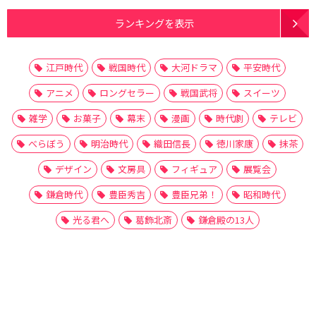
ランキングを表示
江戸時代
戦国時代
大河ドラマ
平安時代
アニメ
ロングセラー
戦国武将
スイーツ
雑学
お菓子
幕末
漫画
時代劇
テレビ
べらぼう
明治時代
織田信長
徳川家康
抹茶
デザイン
文房具
フィギュア
展覧会
鎌倉時代
豊臣秀吉
豊臣兄弟！
昭和時代
光る君へ
葛飾北斎
鎌倉殿の13人