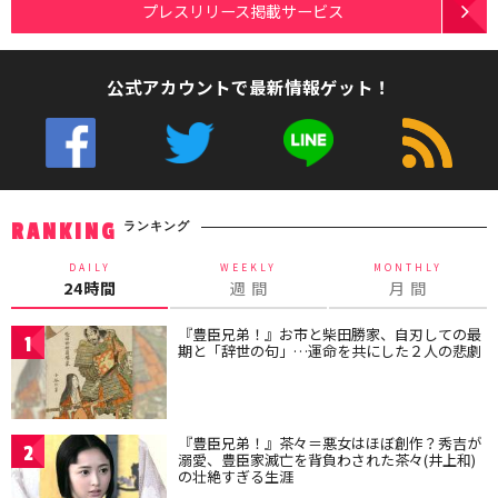
プレスリリース掲載サービス
公式アカウントで最新情報ゲット！
ランキング
RANKING
DAILY
WEEKLY
MONTHLY
24時間
週 間
月 間
『豊臣兄弟！』お市と柴田勝家、自刃しての最
1
期と「辞世の句」…運命を共にした２人の悲劇
『豊臣兄弟！』茶々＝悪女はほぼ創作？秀吉が
2
溺愛、豊臣家滅亡を背負わされた茶々(井上和)
の壮絶すぎる生涯