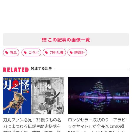
この記事の画像一覧
商品
コラボ
刀剣乱舞
腕時計
関連する記事
RELATED
刀剣ファン必見！33振りもの名
ロングセラー液状のり「アラビ
刀にまつわる伝説や歴史秘話を
ックヤマト」が全長70cmの超