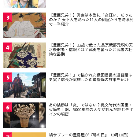
【豊臣兄弟！】秀吉は本当に「女狂い」だった
3
のか？ 天下人を彩った11人の側室たちを時系列
で一挙紹介
【豊臣兄弟！】22歳で散った長宗我部元親の天
4
才後継者・信親とは？武勇を奮った若武者の壮
絶な最期
『豊臣兄弟！』で描かれた織田信長の道普請は
5
史実？信長が実施した街道整備の施策を紹介
あの装飾は「炎」ではない？縄文時代の国宝・
6
火焔型土器、5000年前の人々が刻んだ謎とデザ
インの秘密
鳩サブレーの豊島屋が『鳩の日』（8月10日）