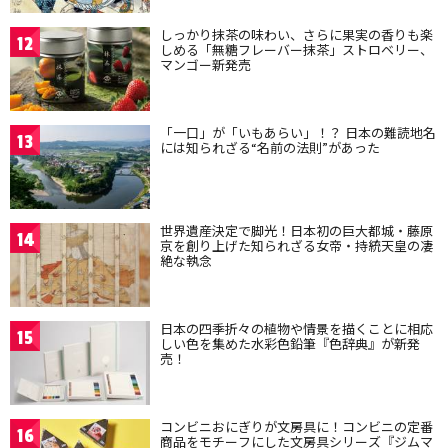
しっかり抹茶の味わい、さらに果実の香りも楽
12
しめる「無糖フレーバー抹茶」ストロベリー、
マンゴー新発売
「一口」が「いもあらい」！？ 日本の難読地名
13
には知られざる“名前の法則”があった
世界遺産決定で脚光！日本初の巨大都城・藤原
14
京を創り上げた知られざる女帝・持統天皇の凄
絶な執念
日本の四季折々の植物や情景を描くことに相応
15
しい色を集めた水彩色鉛筆『色辞典』が新発
売！
コンビニおにぎりが文房具に！コンビニの定番
16
商品をモチーフにした文房具シリーズ『ジムマ