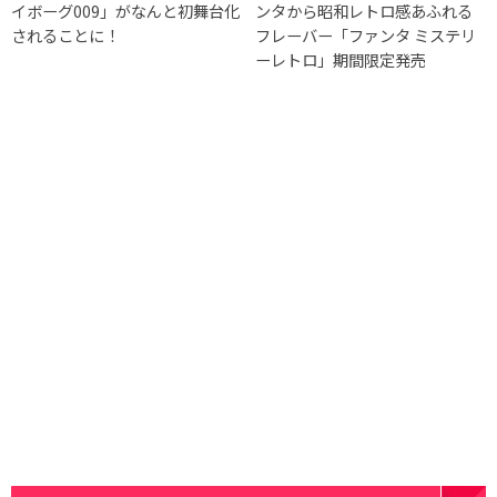
イボーグ009」がなんと初舞台化
ンタから昭和レトロ感あふれる
されることに！
フレーバー「ファンタ ミステリ
ーレトロ」期間限定発売