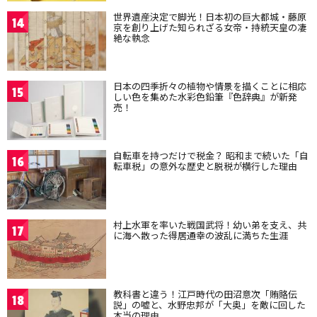
世界遺産決定で脚光！日本初の巨大都城・藤原
14
京を創り上げた知られざる女帝・持統天皇の凄
絶な執念
日本の四季折々の植物や情景を描くことに相応
15
しい色を集めた水彩色鉛筆『色辞典』が新発
売！
自転車を持つだけで税金？ 昭和まで続いた「自
16
転車税」の意外な歴史と脱税が横行した理由
村上水軍を率いた戦国武将！幼い弟を支え、共
17
に海へ散った得居通幸の波乱に満ちた生涯
教科書と違う！江戸時代の田沼意次「賄賂伝
18
説」の嘘と、水野忠邦が「大奥」を敵に回した
本当の理由