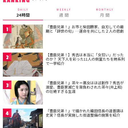
RANKING
DAILY
WEEKLY
MONTHLY
24時間
週 間
月 間
『豊臣兄弟！』お市と柴田勝家、自刃しての最
1
期と「辞世の句」…運命を共にした２人の悲劇
【豊臣兄弟！】秀吉は本当に「女狂い」だった
2
のか？ 天下人を彩った11人の側室たちを時系列
で一挙紹介
『豊臣兄弟！』茶々＝悪女はほぼ創作？秀吉が
3
溺愛、豊臣家滅亡を背負わされた茶々(井上和)
の壮絶すぎる生涯
『豊臣兄弟！』で描かれた織田信長の道普請は
4
史実？信長が実施した街道整備の施策を紹介