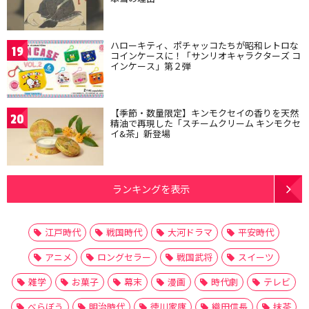
ハローキティ、ポチャッコたちが昭和レトロな
19
コインケースに！「サンリオキャラクターズ コ
インケース」第２弾
【季節・数量限定】キンモクセイの香りを天然
20
精油で再現した「スチームクリーム キンモクセ
イ&茶」新登場
ランキングを表示
江戸時代
戦国時代
大河ドラマ
平安時代
アニメ
ロングセラー
戦国武将
スイーツ
雑学
お菓子
幕末
漫画
時代劇
テレビ
べらぼう
明治時代
徳川家康
織田信長
抹茶