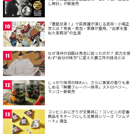
し時計」が新発売
『豊臣兄弟！』で萩原護が演じる武将・小堀正
10
次とは？秀長・秀吉・家康が重用、“出家を重
ねた実務派”の生涯
なぜ浅井の旧臣は秀吉に従ったのか？ 武力を使
11
わず“自分の味方”に変えた裏工作の技法とは
しっかり抹茶の味わい、さらに果実の香りも楽
12
しめる「無糖フレーバー抹茶」ストロベリー、
マンゴー新発売
コンビニおにぎりが文房具に！コンビニの定番
13
商品をモチーフにした文房具シリーズ『ジムマ
ート』誕生