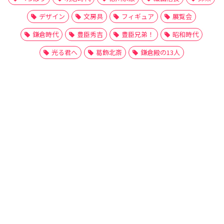
デザイン
文房具
フィギュア
展覧会
鎌倉時代
豊臣秀吉
豊臣兄弟！
昭和時代
光る君へ
葛飾北斎
鎌倉殿の13人