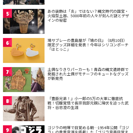
あの装飾は「炎」ではない？縄文時代の国宝・
5
火焔型土器、5000年前の人々が刻んだ謎とデザ
インの秘密
鳩サブレーの豊島屋が『鳩の日』（8月10日）
6
限定グッズ詳細を発表！今年はシリコンポーチ
「はとっこ」
土偶なりきりパーカーも！青森の縄文遺跡群で
7
発掘された土偶がモチーフのキュートなグッズ
が新発売
『豊臣兄弟！』小一郎の5万の大軍に徹底抗
8
戦！切腹覚悟で長宗我部元親に降伏を迫った武
将・谷忠澄の生涯
ゴジラの咆哮で目覚める朝…1954年公開『ゴジ
9
ラ』の貴重音源を搭載した「ゴジラ音声目覚ま