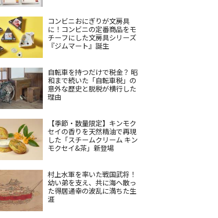
コンビニおにぎりが文房具
に！コンビニの定番商品をモ
チーフにした文房具シリーズ
『ジムマート』誕生
自転車を持つだけで税金？ 昭
和まで続いた「自転車税」の
意外な歴史と脱税が横行した
理由
【季節・数量限定】キンモク
セイの香りを天然精油で再現
した「スチームクリーム キン
モクセイ&茶」新登場
村上水軍を率いた戦国武将！
幼い弟を支え、共に海へ散っ
た得居通幸の波乱に満ちた生
涯