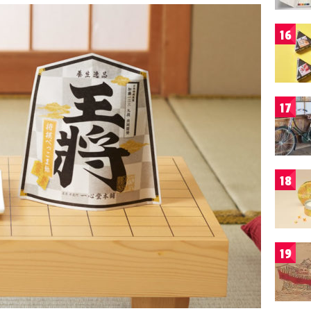
16
17
18
19