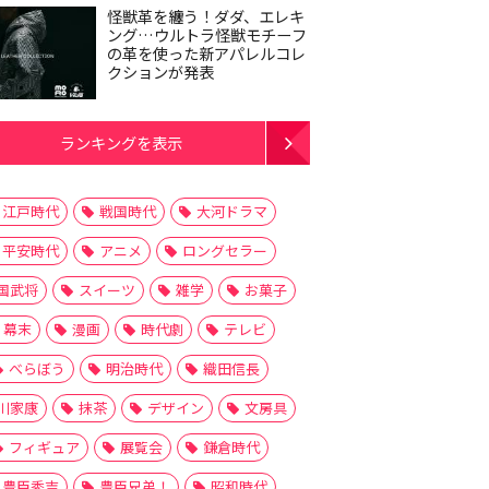
怪獣革を纏う！ダダ、エレキ
ング…ウルトラ怪獣モチーフ
の革を使った新アパレルコレ
クションが発表
ランキングを表示
江戸時代
戦国時代
大河ドラマ
平安時代
アニメ
ロングセラー
国武将
スイーツ
雑学
お菓子
幕末
漫画
時代劇
テレビ
べらぼう
明治時代
織田信長
川家康
抹茶
デザイン
文房具
フィギュア
展覧会
鎌倉時代
豊臣秀吉
豊臣兄弟！
昭和時代