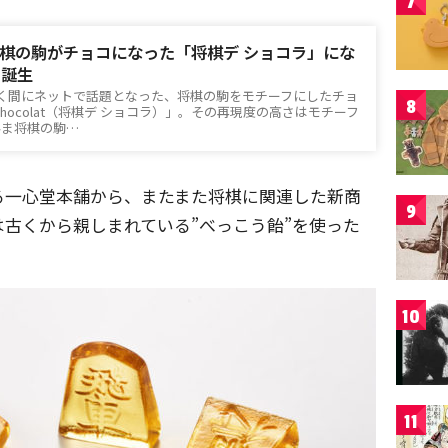
7
棋の駒がチョコになった「将棋デ ショコラ」にな
ト誕生
く間にネットで話題となった、将棋の駒をモチーフにしたチョ
8
e Chocolat（将棋デ ショコラ）」。その再現度の高さはモチーフ
んま将棋の駒…
る一心堂本舗から、またまた将棋に関連した新商
9
古くから親しまれている”べっこう飴”を使った
10
11