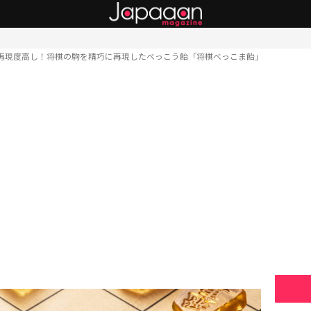
再現度高し！将棋の駒を精巧に再現したべっこう飴「将棋べっこま飴」