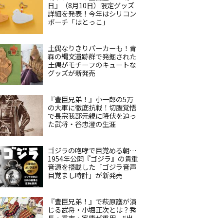
日』（8月10日）限定グッズ
詳細を発表！今年はシリコン
ポーチ「はとっこ」
土偶なりきりパーカーも！青
森の縄文遺跡群で発掘された
土偶がモチーフのキュートな
グッズが新発売
『豊臣兄弟！』小一郎の5万
の大軍に徹底抗戦！切腹覚悟
で長宗我部元親に降伏を迫っ
た武将・谷忠澄の生涯
ゴジラの咆哮で目覚める朝…
1954年公開『ゴジラ』の貴重
音源を搭載した「ゴジラ音声
目覚まし時計」が新発売
『豊臣兄弟！』で萩原護が演
じる武将・小堀正次とは？秀
長・秀吉・家康が重用、“出