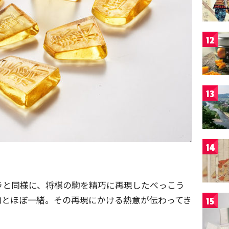
12
13
14
ラと同様に、将棋の駒を精巧に再現したべっこう
駒とほぼ一緒。その再現にかける熱意が伝わってき
15