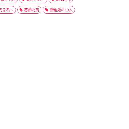
光る君へ
葛飾北斎
鎌倉殿の13人