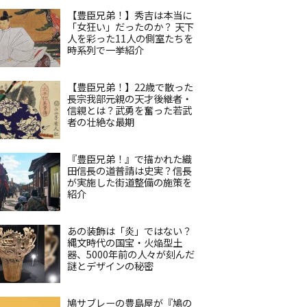
【豊臣兄弟！】秀吉は本当に
「女狂い」だったのか？ 天下
人を彩った11人の側室たちを
時系列で一挙紹介
【豊臣兄弟！】22歳で散った
長宗我部元親の天才後継者・
信親とは？武勇を奮った若武
者の壮絶な最期
『豊臣兄弟！』で描かれた織
田信長の道普請は史実？信長
が実施した街道整備の施策を
紹介
あの装飾は「炎」ではない？
縄文時代の国宝・火焔型土
器、5000年前の人々が刻んだ
謎とデザインの秘密
鳩サブレーの豊島屋が『鳩の