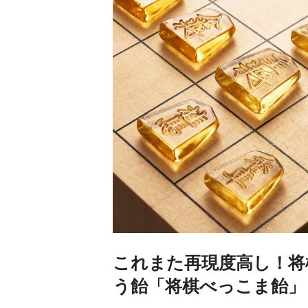
これまた再現度高し！将
う飴「将棋べっこま飴」