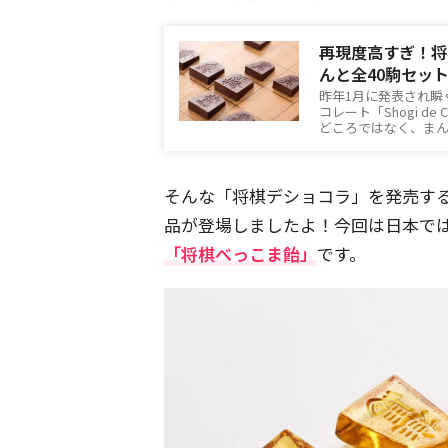
再現度高すぎ！将
んと全40駒セッ
昨年1月に発表され瞬
コレート「Shogi d
どころではなく、ま
そんな「将棋デショコラ」を発売す
品が登場しましたよ！今回は日本では
「将棋べっこま飴」
です。