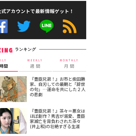
公式アカウントで最新情報ゲット！
ランキング
KING
ILY
WEEKLY
MONTHLY
4時間
週 間
月 間
『豊臣兄弟！』お市と柴田勝
家、自刃しての最期と「辞世
の句」…運命を共にした２人
の悲劇
『豊臣兄弟！』茶々＝悪女は
ほぼ創作？秀吉が溺愛、豊臣
家滅亡を背負わされた茶々
(井上和)の壮絶すぎる生涯