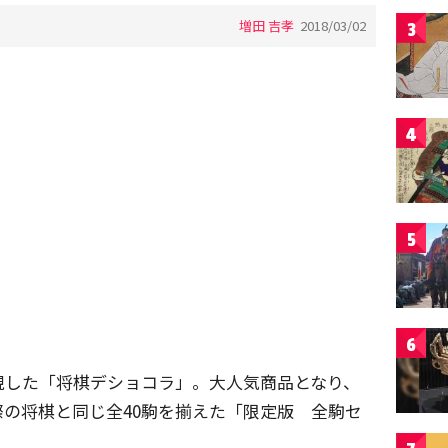
増田 吉孝
2018/03/02
3
4
5
6
現した「将棋デショコラ」。大人気商品となり、
の将棋と同じ全40駒を揃えた「限定版 全駒セ
。