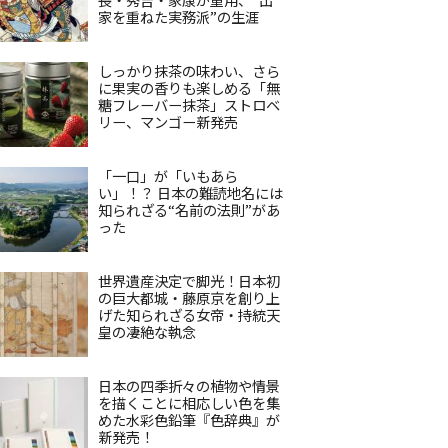
家を重ねた実務派”の生涯
しっかり抹茶の味わい、さら
に果実の香りも楽しめる「無
糖フレーバー抹茶」ストロベ
リー、マンゴー新発売
「一口」が「いもあら
い」！？ 日本の難読地名には
知られざる“名前の法則”があ
った
世界遺産決定で脚光！日本初
の巨大都城・藤原京を創り上
げた知られざる女帝・持統天
皇の凄絶な執念
日本の四季折々の植物や情景
を描くことに相応しい色を集
めた水彩色鉛筆『色辞典』が
新発売！