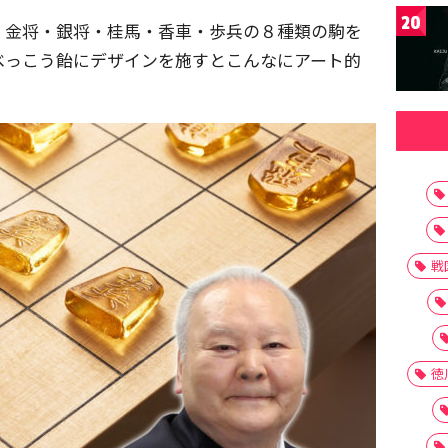
20
・金将・銀将・桂馬・香車・歩兵の８種類の駒を
べっこう飴にデザインを施すとこんなにアート的
戦
徳