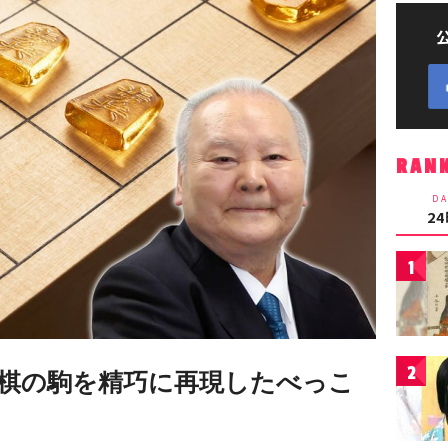
RAN
DA
2
1
2
棋の駒を精巧に再現したべっこ