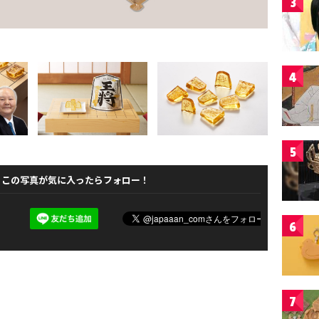
3
4
5
この写真が気に入ったらフォロー！
6
7