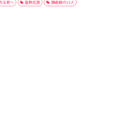
光る君へ
葛飾北斎
鎌倉殿の13人