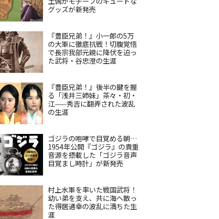
土偶がモチーフのキュートな
グッズが新発売
『豊臣兄弟！』小一郎の5万
の大軍に徹底抗戦！切腹覚悟
で長宗我部元親に降伏を迫っ
た武将・谷忠澄の生涯
『豊臣兄弟！』後半の鍵を握
る「浅井三姉妹」茶々・初・
江——秀吉に翻弄された波乱
の生涯
ゴジラの咆哮で目覚める朝…
1954年公開『ゴジラ』の貴重
音源を搭載した「ゴジラ音声
目覚まし時計」が新発売
村上水軍を率いた戦国武将！
幼い弟を支え、共に海へ散っ
た得居通幸の波乱に満ちた生
涯