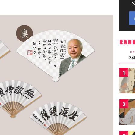
RAN
DA
2
1
2