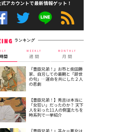
公式アカウントで最新情報ゲット！
ランキング
KING
ILY
WEEKLY
MONTHLY
4時間
週 間
月 間
『豊臣兄弟！』お市と柴田勝
家、自刃しての最期と「辞世
の句」…運命を共にした２人
の悲劇
【豊臣兄弟！】秀吉は本当に
「女狂い」だったのか？ 天下
人を彩った11人の側室たちを
時系列で一挙紹介
『豊臣兄弟！』茶々＝悪女は