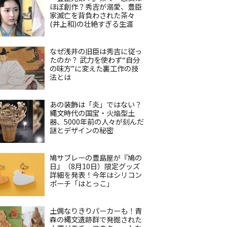
ほぼ創作？秀吉が溺愛、豊臣
家滅亡を背負わされた茶々
(井上和)の壮絶すぎる生涯
なぜ浅井の旧臣は秀吉に従っ
たのか？ 武力を使わず“自分
の味方”に変えた裏工作の技
法とは
あの装飾は「炎」ではない？
縄文時代の国宝・火焔型土
器、5000年前の人々が刻んだ
謎とデザインの秘密
鳩サブレーの豊島屋が『鳩の
日』（8月10日）限定グッズ
詳細を発表！今年はシリコン
ポーチ「はとっこ」
土偶なりきりパーカーも！青
森の縄文遺跡群で発掘された