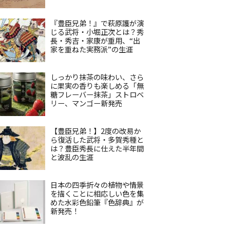
『豊臣兄弟！』で萩原護が演
じる武将・小堀正次とは？秀
長・秀吉・家康が重用、“出
家を重ねた実務派”の生涯
しっかり抹茶の味わい、さら
に果実の香りも楽しめる「無
糖フレーバー抹茶」ストロベ
リー、マンゴー新発売
【豊臣兄弟！】2度の改易か
ら復活した武将・多賀秀種と
は？豊臣秀長に仕えた半年間
と波乱の生涯
日本の四季折々の植物や情景
を描くことに相応しい色を集
めた水彩色鉛筆『色辞典』が
新発売！