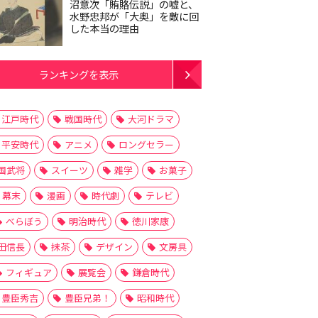
沼意次「賄賂伝説」の嘘と、
水野忠邦が「大奥」を敵に回
した本当の理由
ランキングを表示
江戸時代
戦国時代
大河ドラマ
平安時代
アニメ
ロングセラー
国武将
スイーツ
雑学
お菓子
幕末
漫画
時代劇
テレビ
べらぼう
明治時代
徳川家康
田信長
抹茶
デザイン
文房具
フィギュア
展覧会
鎌倉時代
豊臣秀吉
豊臣兄弟！
昭和時代