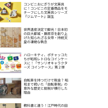
コンビニおにぎりが文房具
に！コンビニの定番商品をモ
チーフにした文房具シリーズ
『ジムマート』誕生
世界遺産決定で脚光！日本初
の巨大都城・藤原京を創り上
げた知られざる女帝・持統天
皇の凄絶な執念
ハローキティ、ポチャッコた
ちが昭和レトロなコインケー
スに！「サンリオキャラクタ
ーズ コインケース」第２弾
自転車を持つだけで税金？ 昭
和まで続いた「自転車税」の
意外な歴史と脱税が横行した
理由
教科書と違う！江戸時代の田