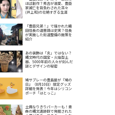
ほぼ創作？秀吉が溺愛、豊臣
家滅亡を背負わされた茶々
(井上和)の壮絶すぎる生涯
『豊臣兄弟！』で描かれた織
田信長の道普請は史実？信長
が実施した街道整備の施策を
紹介
あの装飾は「炎」ではない？
縄文時代の国宝・火焔型土
器、5000年前の人々が刻んだ
謎とデザインの秘密
鳩サブレーの豊島屋が『鳩の
日』（8月10日）限定グッズ
詳細を発表！今年はシリコン
ポーチ「はとっこ」
土偶なりきりパーカーも！青
森の縄文遺跡群で発掘された