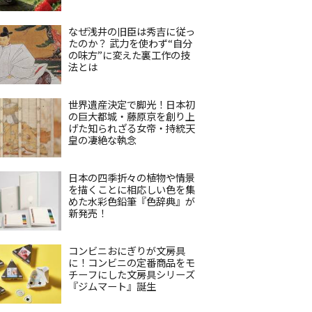
なぜ浅井の旧臣は秀吉に従っ
たのか？ 武力を使わず“自分
の味方”に変えた裏工作の技
法とは
世界遺産決定で脚光！日本初
の巨大都城・藤原京を創り上
げた知られざる女帝・持統天
皇の凄絶な執念
日本の四季折々の植物や情景
を描くことに相応しい色を集
めた水彩色鉛筆『色辞典』が
新発売！
コンビニおにぎりが文房具
に！コンビニの定番商品をモ
チーフにした文房具シリーズ
『ジムマート』誕生