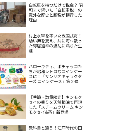
自転車を持つだけで税金？ 昭
和まで続いた「自転車税」の
意外な歴史と脱税が横行した
理由
村上水軍を率いた戦国武将！
幼い弟を支え、共に海へ散っ
た得居通幸の波乱に満ちた生
涯
ハローキティ、ポチャッコた
ちが昭和レトロなコインケー
スに！「サンリオキャラクタ
ーズ コインケース」第２弾
【季節・数量限定】キンモク
セイの香りを天然精油で再現
した「スチームクリーム キン
モクセイ&茶」新登場
教科書と違う！江戸時代の田