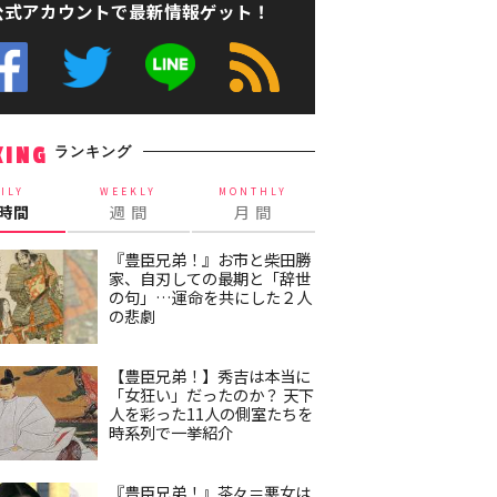
公式アカウントで最新情報ゲット！
ランキング
KING
ILY
WEEKLY
MONTHLY
4時間
週 間
月 間
『豊臣兄弟！』お市と柴田勝
家、自刃しての最期と「辞世
の句」…運命を共にした２人
の悲劇
【豊臣兄弟！】秀吉は本当に
「女狂い」だったのか？ 天下
人を彩った11人の側室たちを
時系列で一挙紹介
『豊臣兄弟！』茶々＝悪女は