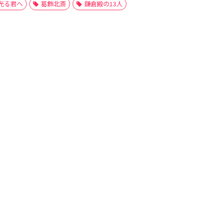
光る君へ
葛飾北斎
鎌倉殿の13人