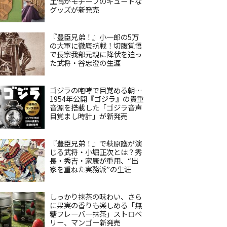
土偶がモチーフのキュートな
グッズが新発売
『豊臣兄弟！』小一郎の5万
の大軍に徹底抗戦！切腹覚悟
で長宗我部元親に降伏を迫っ
た武将・谷忠澄の生涯
ゴジラの咆哮で目覚める朝…
1954年公開『ゴジラ』の貴重
音源を搭載した「ゴジラ音声
目覚まし時計」が新発売
『豊臣兄弟！』で萩原護が演
じる武将・小堀正次とは？秀
長・秀吉・家康が重用、“出
家を重ねた実務派”の生涯
しっかり抹茶の味わい、さら
に果実の香りも楽しめる「無
糖フレーバー抹茶」ストロベ
リー、マンゴー新発売