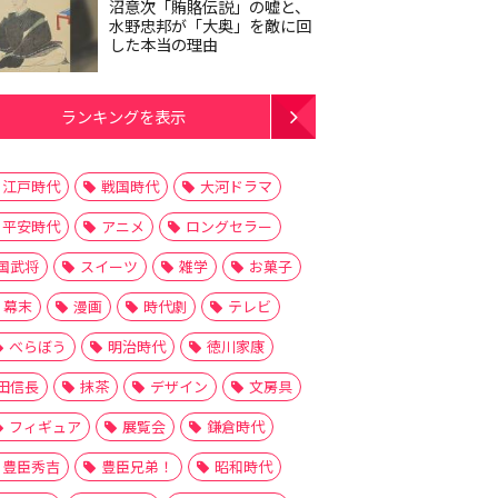
沼意次「賄賂伝説」の嘘と、
水野忠邦が「大奥」を敵に回
した本当の理由
ランキングを表示
江戸時代
戦国時代
大河ドラマ
平安時代
アニメ
ロングセラー
国武将
スイーツ
雑学
お菓子
幕末
漫画
時代劇
テレビ
べらぼう
明治時代
徳川家康
田信長
抹茶
デザイン
文房具
フィギュア
展覧会
鎌倉時代
豊臣秀吉
豊臣兄弟！
昭和時代