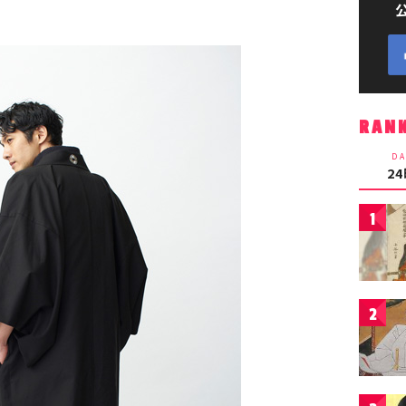
RAN
DA
2
1
2