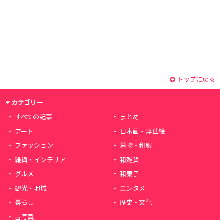
トップに戻る
カテゴリー
すべての記事
まとめ
アート
日本画・浮世絵
ファッション
着物・和服
雑貨・インテリア
和雑貨
グルメ
和菓子
観光・地域
エンタメ
暮らし
歴史・文化
古写真