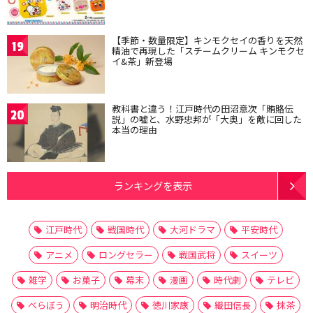
【季節・数量限定】キンモクセイの香りを天然
19
精油で再現した「スチームクリーム キンモクセ
イ&茶」新登場
教科書と違う！江戸時代の田沼意次「賄賂伝
20
説」の嘘と、水野忠邦が「大奥」を敵に回した
本当の理由
ランキングを表示
江戸時代
戦国時代
大河ドラマ
平安時代
アニメ
ロングセラー
戦国武将
スイーツ
雑学
お菓子
幕末
漫画
時代劇
テレビ
べらぼう
明治時代
徳川家康
織田信長
抹茶