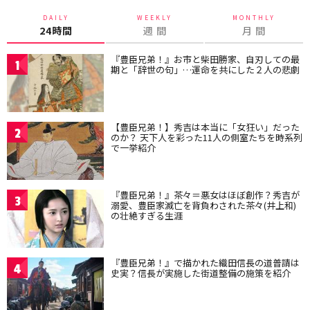
DAILY
WEEKLY
MONTHLY
24時間
週 間
月 間
『豊臣兄弟！』お市と柴田勝家、自刃しての最
1
期と「辞世の句」…運命を共にした２人の悲劇
【豊臣兄弟！】秀吉は本当に「女狂い」だった
2
のか？ 天下人を彩った11人の側室たちを時系列
で一挙紹介
『豊臣兄弟！』茶々＝悪女はほぼ創作？秀吉が
3
溺愛、豊臣家滅亡を背負わされた茶々(井上和)
の壮絶すぎる生涯
『豊臣兄弟！』で描かれた織田信長の道普請は
4
史実？信長が実施した街道整備の施策を紹介