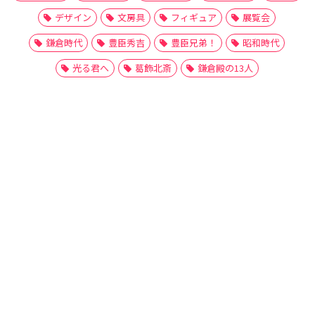
デザイン
文房具
フィギュア
展覧会
鎌倉時代
豊臣秀吉
豊臣兄弟！
昭和時代
光る君へ
葛飾北斎
鎌倉殿の13人