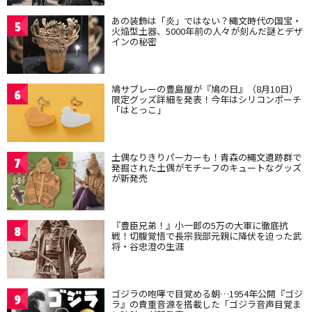
あの装飾は「炎」ではない？縄文時代の国宝・
5
火焔型土器、5000年前の人々が刻んだ謎とデザ
インの秘密
鳩サブレーの豊島屋が『鳩の日』（8月10日）
6
限定グッズ詳細を発表！今年はシリコンポーチ
「はとっこ」
土偶なりきりパーカーも！青森の縄文遺跡群で
7
発掘された土偶がモチーフのキュートなグッズ
が新発売
『豊臣兄弟！』小一郎の5万の大軍に徹底抗
8
戦！切腹覚悟で長宗我部元親に降伏を迫った武
将・谷忠澄の生涯
ゴジラの咆哮で目覚める朝…1954年公開『ゴジ
9
ラ』の貴重音源を搭載した「ゴジラ音声目覚ま