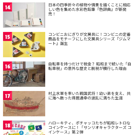
日本の四季折々の植物や情景を描くことに相応
14
しい色を集めた水彩色鉛筆『色辞典』が新発
売！
コンビニおにぎりが文房具に！コンビニの定番
15
商品をモチーフにした文房具シリーズ『ジムマ
ート』誕生
自転車を持つだけで税金？ 昭和まで続いた「自
16
転車税」の意外な歴史と脱税が横行した理由
村上水軍を率いた戦国武将！幼い弟を支え、共
17
に海へ散った得居通幸の波乱に満ちた生涯
ハローキティ、ポチャッコたちが昭和レトロな
18
コインケースに！「サンリオキャラクターズ コ
インケース」第２弾