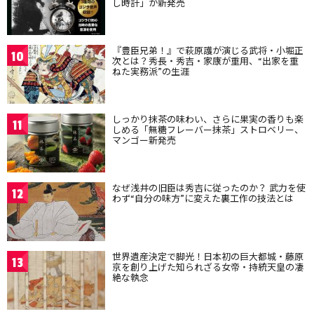
し時計」が新発売
『豊臣兄弟！』で萩原護が演じる武将・小堀正
10
次とは？秀長・秀吉・家康が重用、“出家を重
ねた実務派”の生涯
しっかり抹茶の味わい、さらに果実の香りも楽
11
しめる「無糖フレーバー抹茶」ストロベリー、
マンゴー新発売
なぜ浅井の旧臣は秀吉に従ったのか？ 武力を使
12
わず“自分の味方”に変えた裏工作の技法とは
世界遺産決定で脚光！日本初の巨大都城・藤原
13
京を創り上げた知られざる女帝・持統天皇の凄
絶な執念