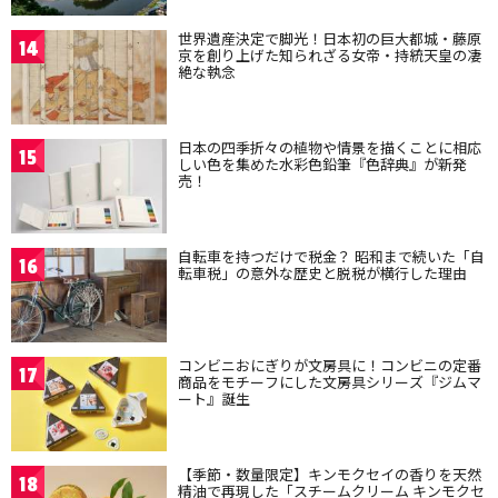
世界遺産決定で脚光！日本初の巨大都城・藤原
14
京を創り上げた知られざる女帝・持統天皇の凄
絶な執念
日本の四季折々の植物や情景を描くことに相応
15
しい色を集めた水彩色鉛筆『色辞典』が新発
売！
自転車を持つだけで税金？ 昭和まで続いた「自
16
転車税」の意外な歴史と脱税が横行した理由
コンビニおにぎりが文房具に！コンビニの定番
17
商品をモチーフにした文房具シリーズ『ジムマ
ート』誕生
【季節・数量限定】キンモクセイの香りを天然
18
精油で再現した「スチームクリーム キンモクセ