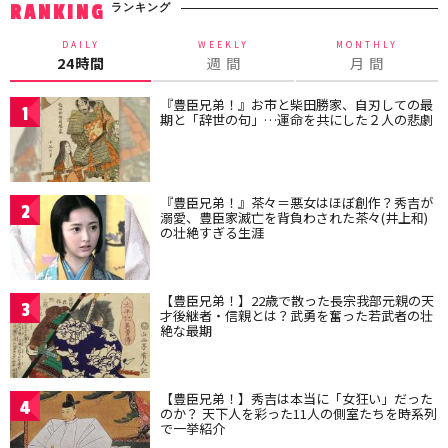
ランキング
RANKING
DAILY
WEEKLY
MONTHLY
24時間
週 間
月 間
『豊臣兄弟！』お市と柴田勝家、自刃しての最
1
期と「辞世の句」…運命を共にした２人の悲劇
『豊臣兄弟！』茶々＝悪女はほぼ創作？秀吉が
2
溺愛、豊臣家滅亡を背負わされた茶々(井上和)
の壮絶すぎる生涯
【豊臣兄弟！】22歳で散った長宗我部元親の天
3
才後継者・信親とは？武勇を奮った若武者の壮
絶な最期
【豊臣兄弟！】秀吉は本当に「女狂い」だった
4
のか？ 天下人を彩った11人の側室たちを時系列
で一挙紹介