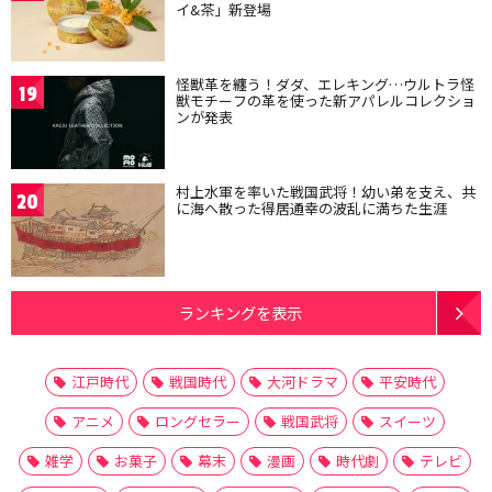
イ&茶」新登場
怪獣革を纏う！ダダ、エレキング…ウルトラ怪
19
獣モチーフの革を使った新アパレルコレクショ
ンが発表
村上水軍を率いた戦国武将！幼い弟を支え、共
20
に海へ散った得居通幸の波乱に満ちた生涯
ランキングを表示
江戸時代
戦国時代
大河ドラマ
平安時代
アニメ
ロングセラー
戦国武将
スイーツ
雑学
お菓子
幕末
漫画
時代劇
テレビ