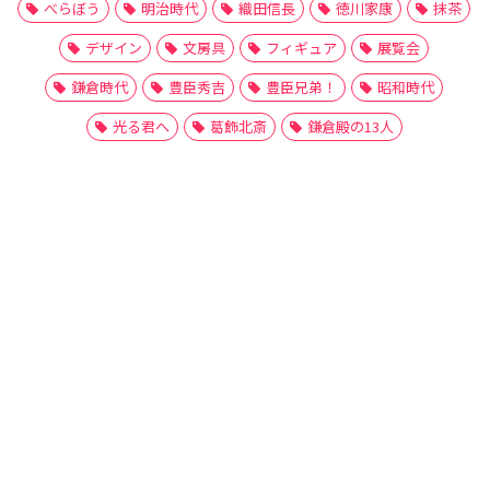
べらぼう
明治時代
織田信長
徳川家康
抹茶
デザイン
文房具
フィギュア
展覧会
鎌倉時代
豊臣秀吉
豊臣兄弟！
昭和時代
光る君へ
葛飾北斎
鎌倉殿の13人