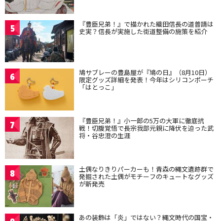
『豊臣兄弟！』で描かれた織田信長の道普請は
5
史実？信長が実施した街道整備の施策を紹介
鳩サブレーの豊島屋が『鳩の日』（8月10日）
6
限定グッズ詳細を発表！今年はシリコンポーチ
「はとっこ」
『豊臣兄弟！』小一郎の5万の大軍に徹底抗
7
戦！切腹覚悟で長宗我部元親に降伏を迫った武
将・谷忠澄の生涯
土偶なりきりパーカーも！青森の縄文遺跡群で
8
発掘された土偶がモチーフのキュートなグッズ
が新発売
あの装飾は「炎」ではない？縄文時代の国宝・