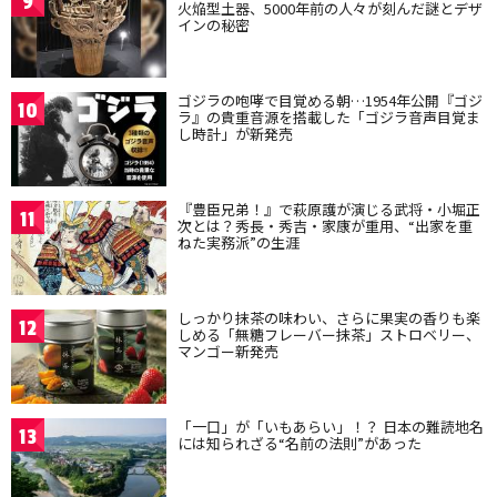
9
火焔型土器、5000年前の人々が刻んだ謎とデザ
インの秘密
ゴジラの咆哮で目覚める朝…1954年公開『ゴジ
10
ラ』の貴重音源を搭載した「ゴジラ音声目覚ま
し時計」が新発売
『豊臣兄弟！』で萩原護が演じる武将・小堀正
11
次とは？秀長・秀吉・家康が重用、“出家を重
ねた実務派”の生涯
しっかり抹茶の味わい、さらに果実の香りも楽
12
しめる「無糖フレーバー抹茶」ストロベリー、
マンゴー新発売
「一口」が「いもあらい」！？ 日本の難読地名
13
には知られざる“名前の法則”があった