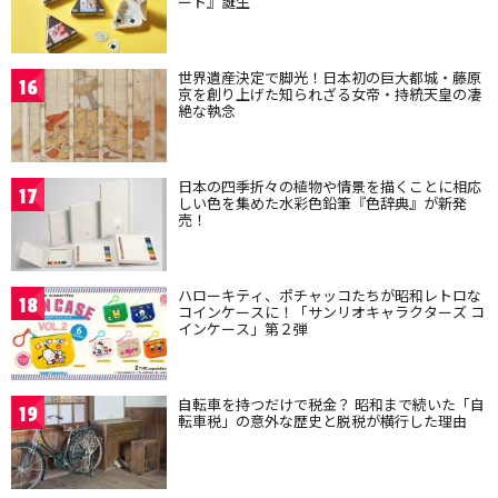
ート』誕生
世界遺産決定で脚光！日本初の巨大都城・藤原
16
京を創り上げた知られざる女帝・持統天皇の凄
絶な執念
日本の四季折々の植物や情景を描くことに相応
17
しい色を集めた水彩色鉛筆『色辞典』が新発
売！
ハローキティ、ポチャッコたちが昭和レトロな
18
コインケースに！「サンリオキャラクターズ コ
インケース」第２弾
自転車を持つだけで税金？ 昭和まで続いた「自
19
転車税」の意外な歴史と脱税が横行した理由