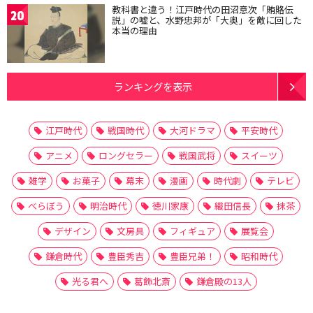
教科書と違う！江戸時代の田沼意次「賄賂伝
20
説」の嘘と、水野忠邦が「大奥」を敵に回した
本当の理由
ランキングを表示
江戸時代
戦国時代
大河ドラマ
平安時代
アニメ
ロングセラー
戦国武将
スイーツ
雑学
お菓子
幕末
漫画
時代劇
テレビ
べらぼう
明治時代
徳川家康
織田信長
抹茶
デザイン
文房具
フィギュア
展覧会
鎌倉時代
豊臣秀吉
豊臣兄弟！
昭和時代
光る君へ
葛飾北斎
鎌倉殿の13人