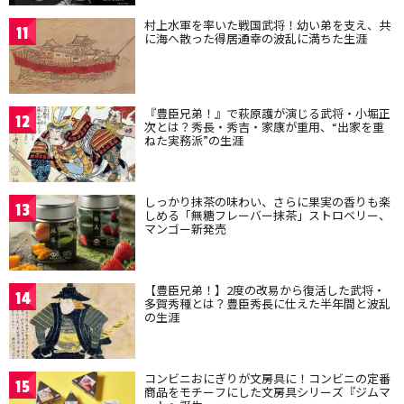
村上水軍を率いた戦国武将！幼い弟を支え、共
11
に海へ散った得居通幸の波乱に満ちた生涯
『豊臣兄弟！』で萩原護が演じる武将・小堀正
12
次とは？秀長・秀吉・家康が重用、“出家を重
ねた実務派”の生涯
しっかり抹茶の味わい、さらに果実の香りも楽
13
しめる「無糖フレーバー抹茶」ストロベリー、
マンゴー新発売
【豊臣兄弟！】2度の改易から復活した武将・
14
多賀秀種とは？豊臣秀長に仕えた半年間と波乱
の生涯
コンビニおにぎりが文房具に！コンビニの定番
15
商品をモチーフにした文房具シリーズ『ジムマ