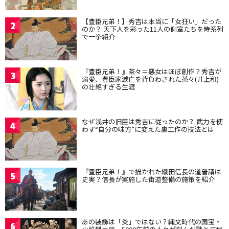
【豊臣兄弟！】秀吉は本当に「女狂い」だった
2
のか？ 天下人を彩った11人の側室たちを時系列
で一挙紹介
『豊臣兄弟！』茶々＝悪女はほぼ創作？秀吉が
3
溺愛、豊臣家滅亡を背負わされた茶々(井上和)
の壮絶すぎる生涯
なぜ浅井の旧臣は秀吉に従ったのか？ 武力を使
4
わず“自分の味方”に変えた裏工作の技法とは
『豊臣兄弟！』で描かれた織田信長の道普請は
5
史実？信長が実施した街道整備の施策を紹介
あの装飾は「炎」ではない？縄文時代の国宝・
6