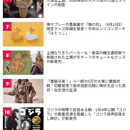
火焔型土器、5000年前の人々が刻んだ謎とデザ
インの秘密
鳩サブレーの豊島屋が『鳩の日』（8月10日）
7
限定グッズ詳細を発表！今年はシリコンポーチ
「はとっこ」
土偶なりきりパーカーも！青森の縄文遺跡群で
8
発掘された土偶がモチーフのキュートなグッズ
が新発売
『豊臣兄弟！』小一郎の5万の大軍に徹底抗
9
戦！切腹覚悟で長宗我部元親に降伏を迫った武
将・谷忠澄の生涯
ゴジラの咆哮で目覚める朝…1954年公開『ゴジ
10
ラ』の貴重音源を搭載した「ゴジラ音声目覚ま
し時計」が新発売