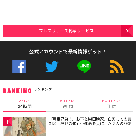
プレスリリース掲載サービス
公式アカウントで最新情報ゲット！
ランキング
RANKING
DAILY
WEEKLY
MONTHLY
24時間
週 間
月 間
『豊臣兄弟！』お市と柴田勝家、自刃しての最
1
期と「辞世の句」…運命を共にした２人の悲劇