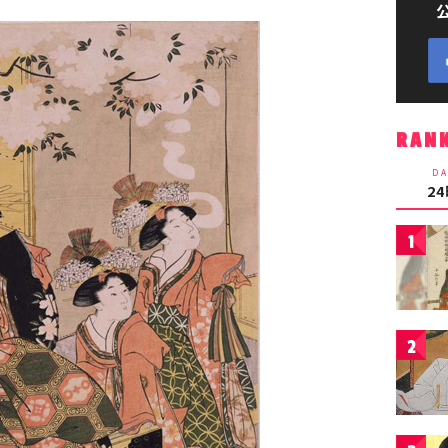
RAN
DA
2
1
2