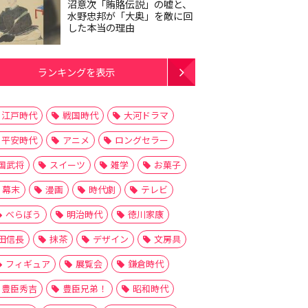
沼意次「賄賂伝説」の嘘と、
水野忠邦が「大奥」を敵に回
した本当の理由
ランキングを表示
江戸時代
戦国時代
大河ドラマ
平安時代
アニメ
ロングセラー
国武将
スイーツ
雑学
お菓子
幕末
漫画
時代劇
テレビ
べらぼう
明治時代
徳川家康
田信長
抹茶
デザイン
文房具
フィギュア
展覧会
鎌倉時代
豊臣秀吉
豊臣兄弟！
昭和時代