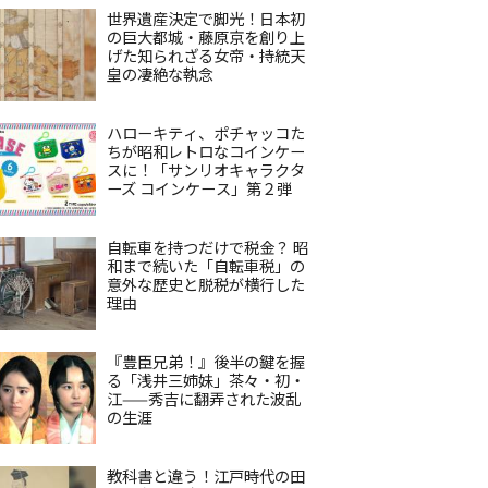
世界遺産決定で脚光！日本初
の巨大都城・藤原京を創り上
げた知られざる女帝・持統天
皇の凄絶な執念
ハローキティ、ポチャッコた
ちが昭和レトロなコインケー
スに！「サンリオキャラクタ
ーズ コインケース」第２弾
自転車を持つだけで税金？ 昭
和まで続いた「自転車税」の
意外な歴史と脱税が横行した
理由
『豊臣兄弟！』後半の鍵を握
る「浅井三姉妹」茶々・初・
江——秀吉に翻弄された波乱
の生涯
教科書と違う！江戸時代の田