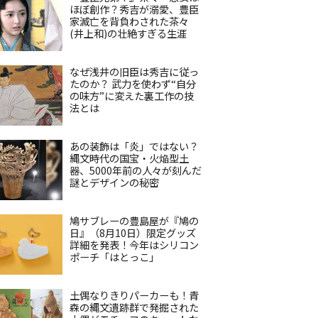
ほぼ創作？秀吉が溺愛、豊臣
家滅亡を背負わされた茶々
(井上和)の壮絶すぎる生涯
なぜ浅井の旧臣は秀吉に従っ
たのか？ 武力を使わず“自分
の味方”に変えた裏工作の技
法とは
あの装飾は「炎」ではない？
縄文時代の国宝・火焔型土
器、5000年前の人々が刻んだ
謎とデザインの秘密
鳩サブレーの豊島屋が『鳩の
日』（8月10日）限定グッズ
詳細を発表！今年はシリコン
ポーチ「はとっこ」
土偶なりきりパーカーも！青
森の縄文遺跡群で発掘された