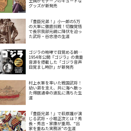
土偶がモチーフのキュートな
グッズが新発売
『豊臣兄弟！』小一郎の5万
の大軍に徹底抗戦！切腹覚悟
で長宗我部元親に降伏を迫っ
た武将・谷忠澄の生涯
ゴジラの咆哮で目覚める朝…
1954年公開『ゴジラ』の貴重
音源を搭載した「ゴジラ音声
目覚まし時計」が新発売
村上水軍を率いた戦国武将！
幼い弟を支え、共に海へ散っ
た得居通幸の波乱に満ちた生
涯
『豊臣兄弟！』で萩原護が演
じる武将・小堀正次とは？秀
長・秀吉・家康が重用、“出
家を重ねた実務派”の生涯