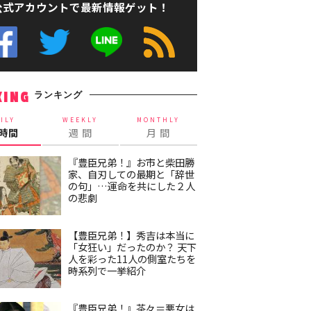
公式アカウントで最新情報ゲット！
ランキング
KING
ILY
WEEKLY
MONTHLY
4時間
週 間
月 間
『豊臣兄弟！』お市と柴田勝
家、自刃しての最期と「辞世
の句」…運命を共にした２人
の悲劇
【豊臣兄弟！】秀吉は本当に
「女狂い」だったのか？ 天下
人を彩った11人の側室たちを
時系列で一挙紹介
『豊臣兄弟！』茶々＝悪女は