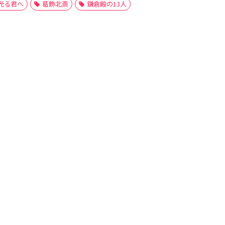
光る君へ
葛飾北斎
鎌倉殿の13人