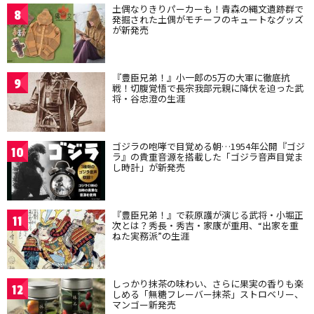
土偶なりきりパーカーも！青森の縄文遺跡群で
8
発掘された土偶がモチーフのキュートなグッズ
が新発売
『豊臣兄弟！』小一郎の5万の大軍に徹底抗
9
戦！切腹覚悟で長宗我部元親に降伏を迫った武
将・谷忠澄の生涯
ゴジラの咆哮で目覚める朝…1954年公開『ゴジ
10
ラ』の貴重音源を搭載した「ゴジラ音声目覚ま
し時計」が新発売
『豊臣兄弟！』で萩原護が演じる武将・小堀正
11
次とは？秀長・秀吉・家康が重用、“出家を重
ねた実務派”の生涯
しっかり抹茶の味わい、さらに果実の香りも楽
12
しめる「無糖フレーバー抹茶」ストロベリー、
マンゴー新発売