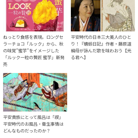
ねっとり食感を表現。ロングセ
平安時代の日本三大美人のひと
ラーチョコ「ルック」から、秋
り！『蜻蛉日記』作者・藤原道
の味覚”蜜芋”をイメージした
綱母が詠んだ歌を味わおう【光
「ルック一粒の贅匠 蜜芋」新発
る君へ】
売
平安貴族にとって風呂は「禊」
平安時代のお風呂・衛生事情は
どんなものだったのか？