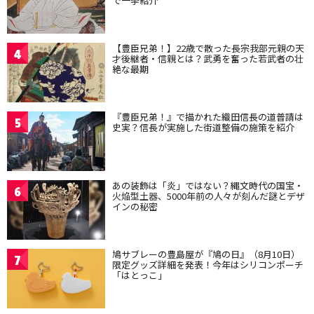
で一挙紹介
【豊臣兄弟！】22歳で散った長宗我部元親の天
4
才後継者・信親とは？武勇を奮った若武者の壮
絶な最期
『豊臣兄弟！』で描かれた織田信長の道普請は
5
史実？信長が実施した街道整備の施策を紹介
あの装飾は「炎」ではない？縄文時代の国宝・
6
火焔型土器、5000年前の人々が刻んだ謎とデザ
インの秘密
鳩サブレーの豊島屋が『鳩の日』（8月10日）
7
限定グッズ詳細を発表！今年はシリコンポーチ
「はとっこ」