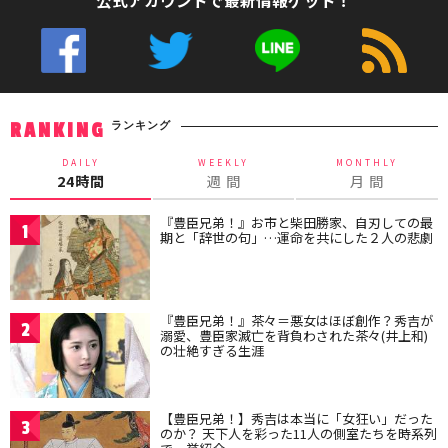
公式アカウントで最新情報ゲット！
ランキング
RANKING
DAILY
WEEKLY
MONTHLY
24時間
週 間
月 間
『豊臣兄弟！』お市と柴田勝家、自刃しての最
1
期と「辞世の句」…運命を共にした２人の悲劇
『豊臣兄弟！』茶々＝悪女はほぼ創作？秀吉が
2
溺愛、豊臣家滅亡を背負わされた茶々(井上和)
の壮絶すぎる生涯
【豊臣兄弟！】秀吉は本当に「女狂い」だった
3
のか？ 天下人を彩った11人の側室たちを時系列