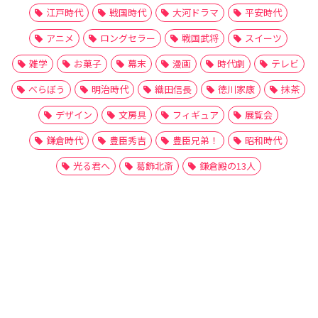
江戸時代
戦国時代
大河ドラマ
平安時代
アニメ
ロングセラー
戦国武将
スイーツ
雑学
お菓子
幕末
漫画
時代劇
テレビ
べらぼう
明治時代
織田信長
徳川家康
抹茶
デザイン
文房具
フィギュア
展覧会
鎌倉時代
豊臣秀吉
豊臣兄弟！
昭和時代
光る君へ
葛飾北斎
鎌倉殿の13人