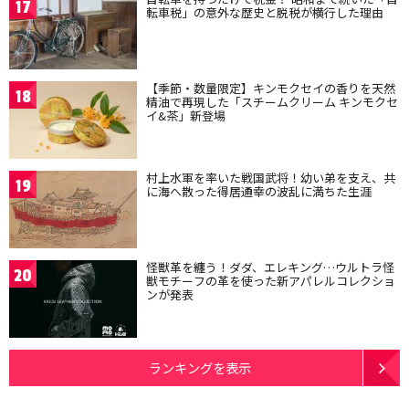
17
転車税」の意外な歴史と脱税が横行した理由
【季節・数量限定】キンモクセイの香りを天然
18
精油で再現した「スチームクリーム キンモクセ
イ&茶」新登場
村上水軍を率いた戦国武将！幼い弟を支え、共
19
に海へ散った得居通幸の波乱に満ちた生涯
怪獣革を纏う！ダダ、エレキング…ウルトラ怪
20
獣モチーフの革を使った新アパレルコレクショ
ンが発表
ランキングを表示