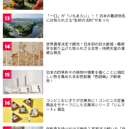
「一口」が「いもあらい」！？ 日本の難読地名
13
には知られざる“名前の法則”があった
世界遺産決定で脚光！日本初の巨大都城・藤原
14
京を創り上げた知られざる女帝・持統天皇の凄
絶な執念
日本の四季折々の植物や情景を描くことに相応
15
しい色を集めた水彩色鉛筆『色辞典』が新発
売！
コンビニおにぎりが文房具に！コンビニの定番
16
商品をモチーフにした文房具シリーズ『ジムマ
ート』誕生
自転車を持つだけで税金？ 昭和まで続いた「自