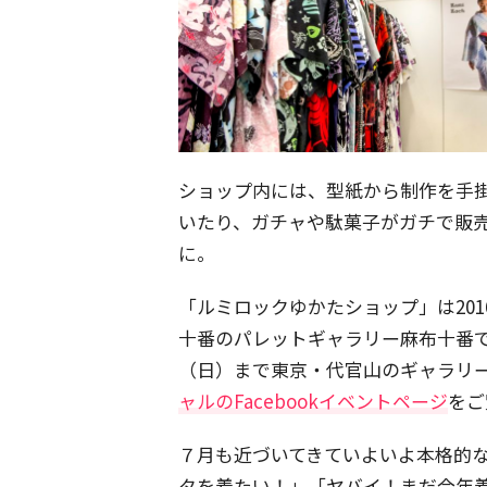
ショップ内には、型紙から制作を手
いたり、ガチャや駄菓子がガチで販
に。
「ルミロックゆかたショップ」は201
十番のパレットギャラリー麻布十番で開
（日）まで東京・代官山のギャラリー
ャルのFacebookイベントページ
をご
７月も近づいてきていよいよ本格的
タを着たい！」「ヤバイ！まだ今年