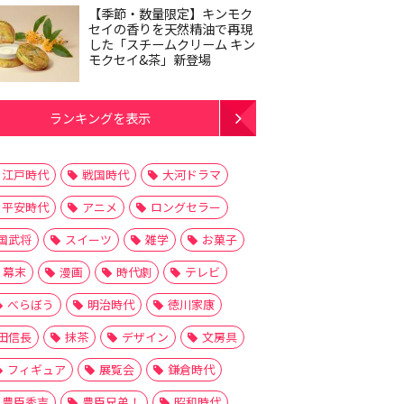
【季節・数量限定】キンモク
セイの香りを天然精油で再現
した「スチームクリーム キン
モクセイ&茶」新登場
ランキングを表示
江戸時代
戦国時代
大河ドラマ
平安時代
アニメ
ロングセラー
国武将
スイーツ
雑学
お菓子
幕末
漫画
時代劇
テレビ
べらぼう
明治時代
徳川家康
田信長
抹茶
デザイン
文房具
フィギュア
展覧会
鎌倉時代
豊臣秀吉
豊臣兄弟！
昭和時代