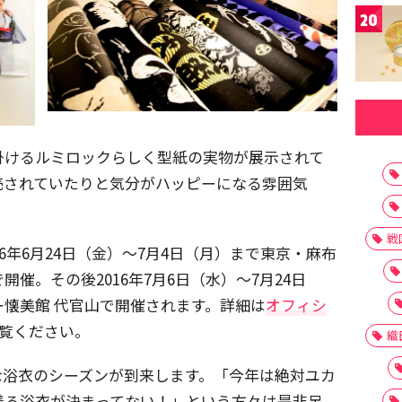
20
掛けるルミロックらしく型紙の実物が展示されて
売されていたりと気分がハッピーになる雰囲気
戦
6年6月24日（金）〜7月4日（月）まで東京・麻布
催。その後2016年7月6日（水）〜7月24日
懐美館 代官山で開催されます。詳細は
オフィシ
覧ください。
織
な浴衣のシーズンが到来します。「今年は絶対ユカ
着る浴衣が決まってない！」という方々は是非足