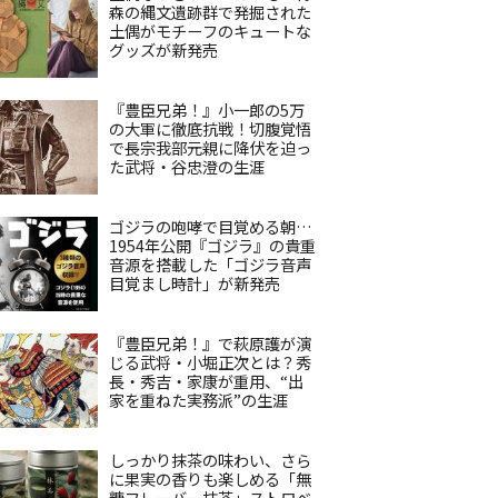
森の縄文遺跡群で発掘された
土偶がモチーフのキュートな
グッズが新発売
『豊臣兄弟！』小一郎の5万
の大軍に徹底抗戦！切腹覚悟
で長宗我部元親に降伏を迫っ
た武将・谷忠澄の生涯
ゴジラの咆哮で目覚める朝…
1954年公開『ゴジラ』の貴重
音源を搭載した「ゴジラ音声
目覚まし時計」が新発売
『豊臣兄弟！』で萩原護が演
じる武将・小堀正次とは？秀
長・秀吉・家康が重用、“出
家を重ねた実務派”の生涯
しっかり抹茶の味わい、さら
に果実の香りも楽しめる「無
糖フレーバー抹茶」ストロベ