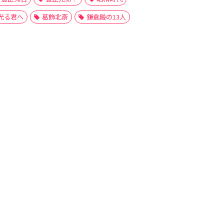
光る君へ
葛飾北斎
鎌倉殿の13人