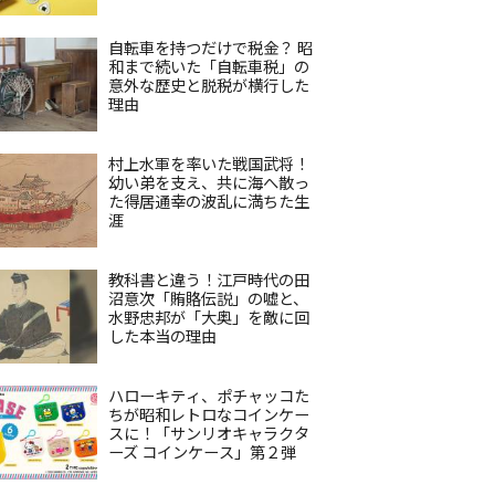
自転車を持つだけで税金？ 昭
和まで続いた「自転車税」の
意外な歴史と脱税が横行した
理由
村上水軍を率いた戦国武将！
幼い弟を支え、共に海へ散っ
た得居通幸の波乱に満ちた生
涯
教科書と違う！江戸時代の田
沼意次「賄賂伝説」の嘘と、
水野忠邦が「大奥」を敵に回
した本当の理由
ハローキティ、ポチャッコた
ちが昭和レトロなコインケー
スに！「サンリオキャラクタ
ーズ コインケース」第２弾