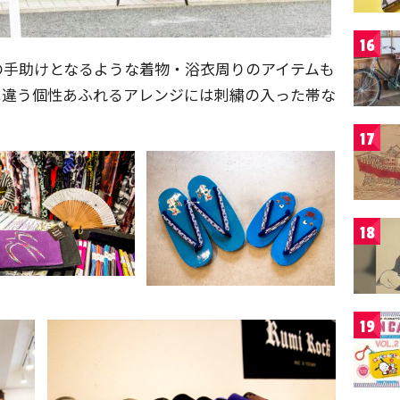
16
の手助けとなるような着物・浴衣周りのアイテムも
は違う個性あふれるアレンジには刺繍の入った帯な
17
18
19