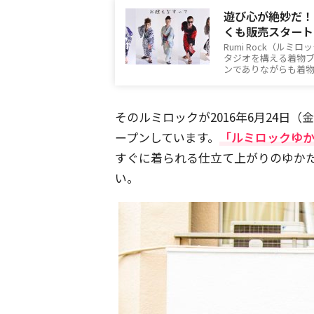
遊び心が絶妙だ！ま
くも販売スタート
Rumi Rock（ル
タジオを構える着物ブラ
ンでありながらも着
そのルミロックが2016年6月24日
ープンしています。
「ルミロックゆ
すぐに着られる仕立て上がりのゆか
い。