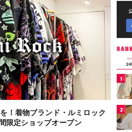
RAN
DA
2
1
2
を！着物ブランド・ルミロック
間限定ショップオープン