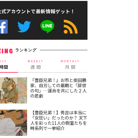
公式アカウントで最新情報ゲット！
ランキング
KING
ILY
WEEKLY
MONTHLY
4時間
週 間
月 間
『豊臣兄弟！』お市と柴田勝
家、自刃しての最期と「辞世
の句」…運命を共にした２人
の悲劇
【豊臣兄弟！】秀吉は本当に
「女狂い」だったのか？ 天下
人を彩った11人の側室たちを
時系列で一挙紹介