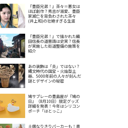
『豊臣兄弟！』茶々＝悪女は
ほぼ創作？秀吉が溺愛、豊臣
家滅亡を背負わされた茶々
(井上和)の壮絶すぎる生涯
『豊臣兄弟！』で描かれた織
田信長の道普請は史実？信長
が実施した街道整備の施策を
紹介
あの装飾は「炎」ではない？
縄文時代の国宝・火焔型土
器、5000年前の人々が刻んだ
謎とデザインの秘密
鳩サブレーの豊島屋が『鳩の
日』（8月10日）限定グッズ
詳細を発表！今年はシリコン
ポーチ「はとっこ」
土偶なりきりパーカーも！青