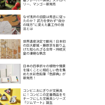
リー、マンゴー新発売
なぜ浅井の旧臣は秀吉に従っ
たのか？ 武力を使わず“自分
の味方”に変えた裏工作の技
法とは
世界遺産決定で脚光！日本初
の巨大都城・藤原京を創り上
げた知られざる女帝・持統天
皇の凄絶な執念
日本の四季折々の植物や情景
を描くことに相応しい色を集
めた水彩色鉛筆『色辞典』が
新発売！
コンビニおにぎりが文房具
に！コンビニの定番商品をモ
チーフにした文房具シリーズ
『ジムマート』誕生