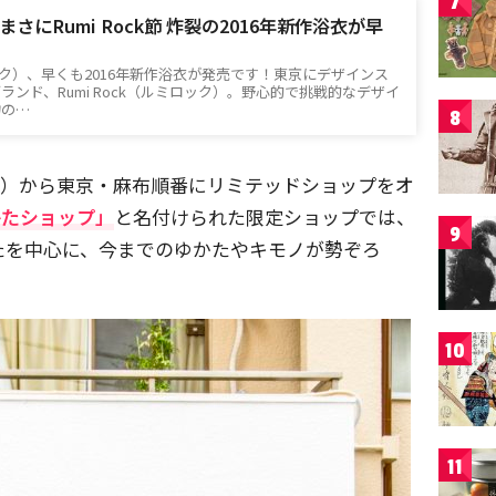
7
さにRumi Rock節 炸裂の2016年新作浴衣が早
ミロック）、早くも2016年新作浴衣が発売です！東京にデザインス
ンド、Rumi Rock（ルミロック）。野心的で挑戦的なデザイ
物の…
8
（金）から東京・麻布順番にリミテッドショップをオ
かたショップ」
と名付けられた限定ショップでは、
9
たを中心に、今までのゆかたやキモノが勢ぞろ
10
11