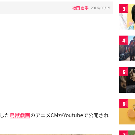
増田 吉孝
2016/03/15
3
4
5
6
作した
鳥獣戯画
のアニメCMがYoutubeで公開され