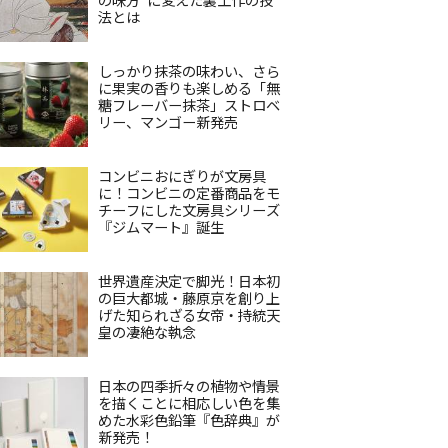
法とは
しっかり抹茶の味わい、さら
に果実の香りも楽しめる「無
糖フレーバー抹茶」ストロベ
リー、マンゴー新発売
コンビニおにぎりが文房具
に！コンビニの定番商品をモ
チーフにした文房具シリーズ
『ジムマート』誕生
世界遺産決定で脚光！日本初
の巨大都城・藤原京を創り上
げた知られざる女帝・持統天
皇の凄絶な執念
日本の四季折々の植物や情景
を描くことに相応しい色を集
めた水彩色鉛筆『色辞典』が
新発売！