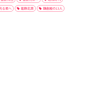
光る君へ
葛飾北斎
鎌倉殿の13人