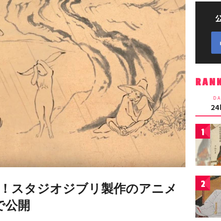
RAN
DA
2
1
2
台！スタジオジブリ製作のアニメ
eで公開