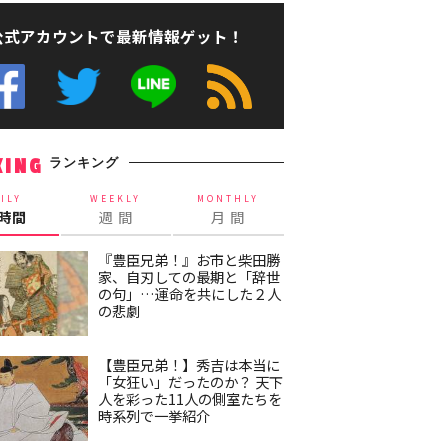
公式アカウントで最新情報ゲット！
ランキング
KING
ILY
WEEKLY
MONTHLY
4時間
週 間
月 間
『豊臣兄弟！』お市と柴田勝
家、自刃しての最期と「辞世
の句」…運命を共にした２人
の悲劇
【豊臣兄弟！】秀吉は本当に
「女狂い」だったのか？ 天下
人を彩った11人の側室たちを
時系列で一挙紹介