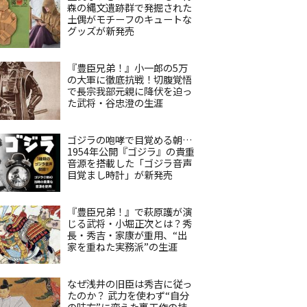
森の縄文遺跡群で発掘された
土偶がモチーフのキュートな
グッズが新発売
『豊臣兄弟！』小一郎の5万
の大軍に徹底抗戦！切腹覚悟
で長宗我部元親に降伏を迫っ
た武将・谷忠澄の生涯
ゴジラの咆哮で目覚める朝…
1954年公開『ゴジラ』の貴重
音源を搭載した「ゴジラ音声
目覚まし時計」が新発売
『豊臣兄弟！』で萩原護が演
じる武将・小堀正次とは？秀
長・秀吉・家康が重用、“出
家を重ねた実務派”の生涯
なぜ浅井の旧臣は秀吉に従っ
たのか？ 武力を使わず“自分
の味方”に変えた裏工作の技