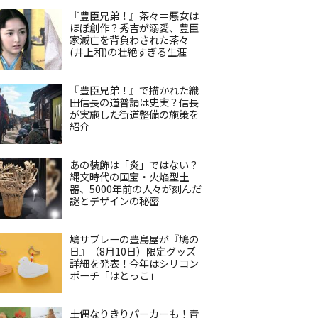
『豊臣兄弟！』茶々＝悪女は
ほぼ創作？秀吉が溺愛、豊臣
家滅亡を背負わされた茶々
(井上和)の壮絶すぎる生涯
『豊臣兄弟！』で描かれた織
田信長の道普請は史実？信長
が実施した街道整備の施策を
紹介
あの装飾は「炎」ではない？
縄文時代の国宝・火焔型土
器、5000年前の人々が刻んだ
謎とデザインの秘密
鳩サブレーの豊島屋が『鳩の
日』（8月10日）限定グッズ
詳細を発表！今年はシリコン
ポーチ「はとっこ」
土偶なりきりパーカーも！青