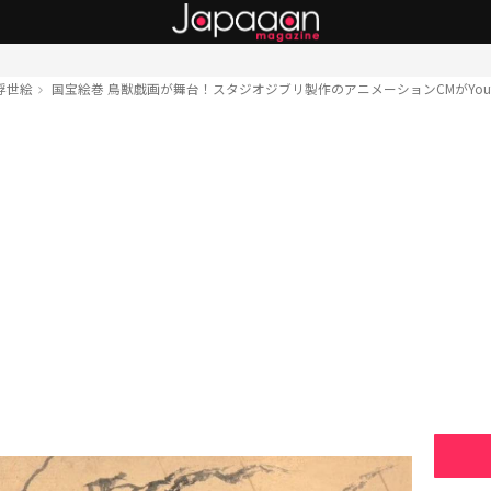
浮世絵
国宝絵巻 鳥獣戯画が舞台！スタジオジブリ製作のアニメーションCMがYout