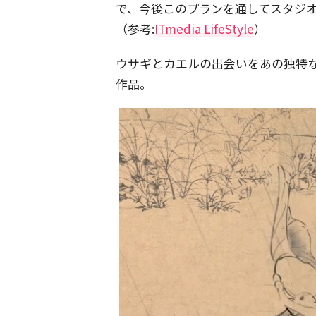
で、今後このプランを通してスタジ
（参考:
ITmedia LifeStyle
）
ウサギとカエルの出会いをあの独特
作品。