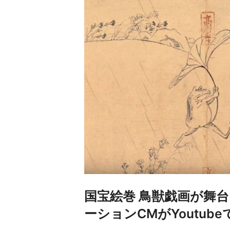
国宝絵巻 鳥獣戯画が舞
ーションCMがYoutub