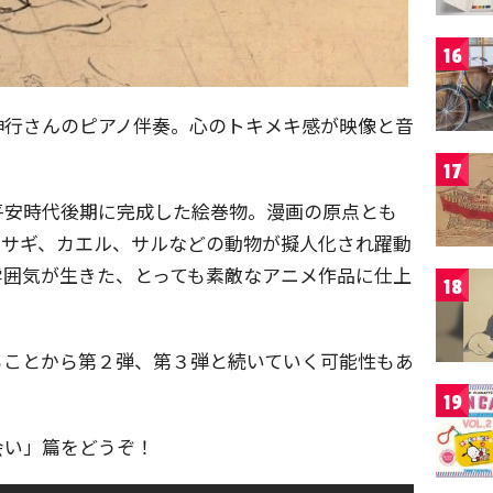
16
伸行さんのピアノ伴奏。心のトキメキ感が映像と音
17
平安時代後期に完成した絵巻物。漫画の原点とも
ウサギ、カエル、サルなどの動物が擬人化され躍動
雰囲気が生きた、とっても素敵なアニメ作品に仕上
18
ることから第２弾、第３弾と続いていく可能性もあ
19
会い」篇をどうぞ！