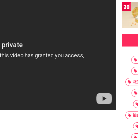
20
戦
織