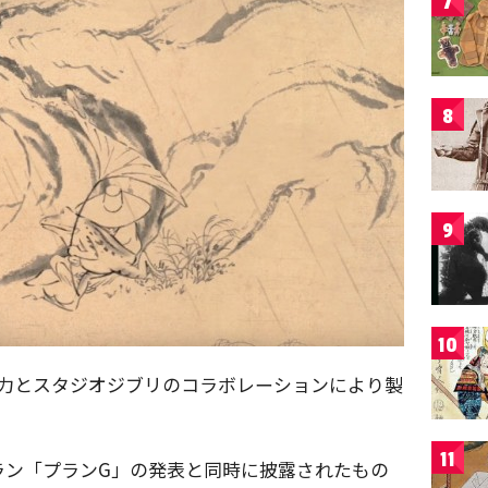
7
8
9
10
電力とスタジオジブリのコラボレーションにより製
11
ラン「プランG」の発表と同時に披露されたもの