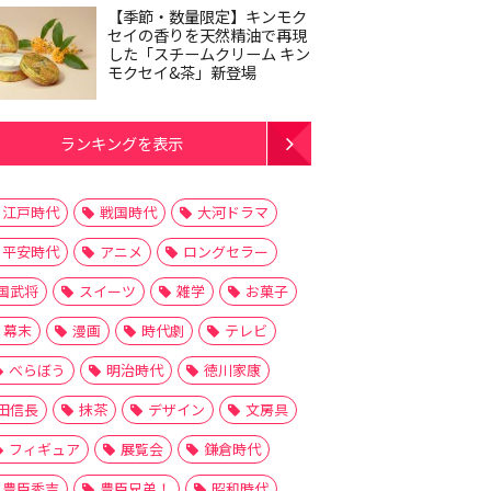
【季節・数量限定】キンモク
セイの香りを天然精油で再現
した「スチームクリーム キン
モクセイ&茶」新登場
ランキングを表示
江戸時代
戦国時代
大河ドラマ
平安時代
アニメ
ロングセラー
国武将
スイーツ
雑学
お菓子
幕末
漫画
時代劇
テレビ
べらぼう
明治時代
徳川家康
田信長
抹茶
デザイン
文房具
フィギュア
展覧会
鎌倉時代
豊臣秀吉
豊臣兄弟！
昭和時代