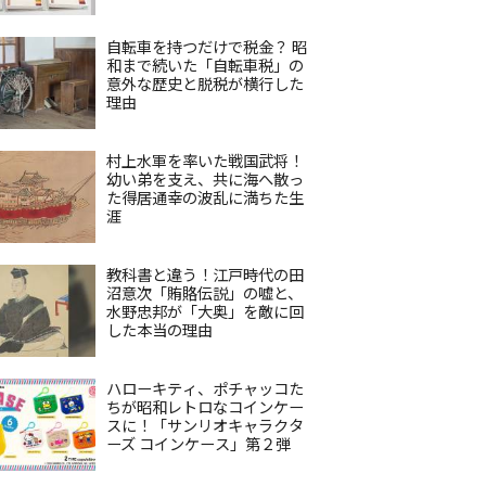
自転車を持つだけで税金？ 昭
和まで続いた「自転車税」の
意外な歴史と脱税が横行した
理由
村上水軍を率いた戦国武将！
幼い弟を支え、共に海へ散っ
た得居通幸の波乱に満ちた生
涯
教科書と違う！江戸時代の田
沼意次「賄賂伝説」の嘘と、
水野忠邦が「大奥」を敵に回
した本当の理由
ハローキティ、ポチャッコた
ちが昭和レトロなコインケー
スに！「サンリオキャラクタ
ーズ コインケース」第２弾