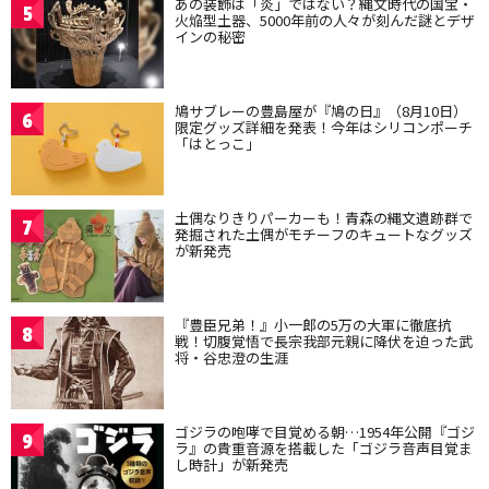
あの装飾は「炎」ではない？縄文時代の国宝・
5
火焔型土器、5000年前の人々が刻んだ謎とデザ
インの秘密
鳩サブレーの豊島屋が『鳩の日』（8月10日）
6
限定グッズ詳細を発表！今年はシリコンポーチ
「はとっこ」
土偶なりきりパーカーも！青森の縄文遺跡群で
7
発掘された土偶がモチーフのキュートなグッズ
が新発売
『豊臣兄弟！』小一郎の5万の大軍に徹底抗
8
戦！切腹覚悟で長宗我部元親に降伏を迫った武
将・谷忠澄の生涯
ゴジラの咆哮で目覚める朝…1954年公開『ゴジ
9
ラ』の貴重音源を搭載した「ゴジラ音声目覚ま
し時計」が新発売