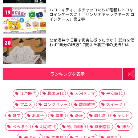
ハローキティ、ポチャッコたちが昭和レトロな
19
コインケースに！「サンリオキャラクターズ コ
インケース」第２弾
なぜ浅井の旧臣は秀吉に従ったのか？ 武力を使
20
わず“自分の味方”に変えた裏工作の技法とは
ランキングを表示
江戸時代
戦国時代
大河ドラマ
平安時代
アニメ
ロングセラー
戦国武将
スイーツ
雑学
お菓子
幕末
漫画
時代劇
テレビ
べらぼう
明治時代
徳川家康
織田信長
抹茶
デザイン
文房具
フィギュア
展覧会