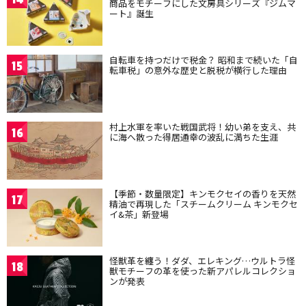
商品をモチーフにした文房具シリーズ『ジムマ
ート』誕生
自転車を持つだけで税金？ 昭和まで続いた「自
15
転車税」の意外な歴史と脱税が横行した理由
村上水軍を率いた戦国武将！幼い弟を支え、共
16
に海へ散った得居通幸の波乱に満ちた生涯
【季節・数量限定】キンモクセイの香りを天然
17
精油で再現した「スチームクリーム キンモクセ
イ&茶」新登場
怪獣革を纏う！ダダ、エレキング…ウルトラ怪
18
獣モチーフの革を使った新アパレルコレクショ
ンが発表