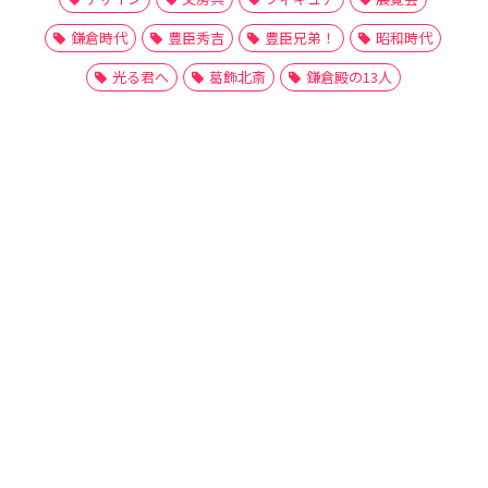
鎌倉時代
豊臣秀吉
豊臣兄弟！
昭和時代
光る君へ
葛飾北斎
鎌倉殿の13人