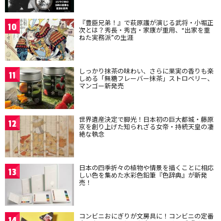
『豊臣兄弟！』で萩原護が演じる武将・小堀正
10
次とは？秀長・秀吉・家康が重用、“出家を重
ねた実務派”の生涯
しっかり抹茶の味わい、さらに果実の香りも楽
11
しめる「無糖フレーバー抹茶」ストロベリー、
マンゴー新発売
世界遺産決定で脚光！日本初の巨大都城・藤原
12
京を創り上げた知られざる女帝・持統天皇の凄
絶な執念
日本の四季折々の植物や情景を描くことに相応
13
しい色を集めた水彩色鉛筆『色辞典』が新発
売！
コンビニおにぎりが文房具に！コンビニの定番
14