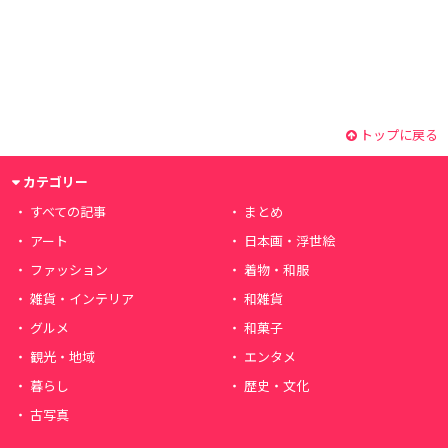
トップに戻る
カテゴリー
すべての記事
まとめ
アート
日本画・浮世絵
ファッション
着物・和服
雑貨・インテリア
和雑貨
グルメ
和菓子
観光・地域
エンタメ
暮らし
歴史・文化
古写真