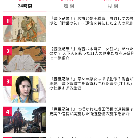
24時間
週 間
月 間
『豊臣兄弟！』お市と柴田勝家、自刃しての最
1
期と「辞世の句」…運命を共にした２人の悲劇
【豊臣兄弟！】秀吉は本当に「女狂い」だった
2
のか？ 天下人を彩った11人の側室たちを時系列
で一挙紹介
『豊臣兄弟！』茶々＝悪女はほぼ創作？秀吉が
3
溺愛、豊臣家滅亡を背負わされた茶々(井上和)
の壮絶すぎる生涯
『豊臣兄弟！』で描かれた織田信長の道普請は
4
史実？信長が実施した街道整備の施策を紹介