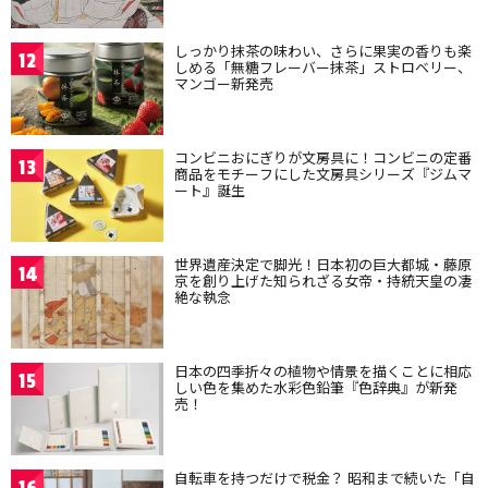
しっかり抹茶の味わい、さらに果実の香りも楽
12
しめる「無糖フレーバー抹茶」ストロベリー、
マンゴー新発売
コンビニおにぎりが文房具に！コンビニの定番
13
商品をモチーフにした文房具シリーズ『ジムマ
ート』誕生
世界遺産決定で脚光！日本初の巨大都城・藤原
14
京を創り上げた知られざる女帝・持統天皇の凄
絶な執念
日本の四季折々の植物や情景を描くことに相応
15
しい色を集めた水彩色鉛筆『色辞典』が新発
売！
自転車を持つだけで税金？ 昭和まで続いた「自