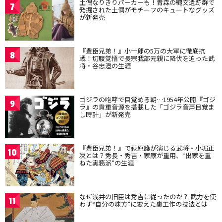
土偶なりきりパーカーも！青森の縄文遺跡群で
7
発掘された土偶がモチーフのキュートなグッズ
が新発売
『豊臣兄弟！』小一郎の5万の大軍に徹底抗
8
戦！切腹覚悟で長宗我部元親に降伏を迫った武
将・谷忠澄の生涯
ゴジラの咆哮で目覚める朝…1954年公開『ゴジ
9
ラ』の貴重音源を搭載した「ゴジラ音声目覚ま
し時計」が新発売
『豊臣兄弟！』で萩原護が演じる武将・小堀正
10
次とは？秀長・秀吉・家康が重用、“出家を重
ねた実務派”の生涯
なぜ浅井の旧臣は秀吉に従ったのか？ 武力を使
11
わず“自分の味方”に変えた裏工作の技法とは