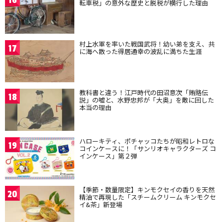
16
転車税」の意外な歴史と脱税が横行した理由
村上水軍を率いた戦国武将！幼い弟を支え、共
17
に海へ散った得居通幸の波乱に満ちた生涯
教科書と違う！江戸時代の田沼意次「賄賂伝
18
説」の嘘と、水野忠邦が「大奥」を敵に回した
本当の理由
ハローキティ、ポチャッコたちが昭和レトロな
19
コインケースに！「サンリオキャラクターズ コ
インケース」第２弾
【季節・数量限定】キンモクセイの香りを天然
20
精油で再現した「スチームクリーム キンモクセ
イ&茶」新登場