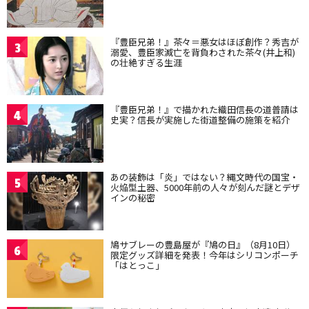
『豊臣兄弟！』茶々＝悪女はほぼ創作？秀吉が
3
溺愛、豊臣家滅亡を背負わされた茶々(井上和)
の壮絶すぎる生涯
『豊臣兄弟！』で描かれた織田信長の道普請は
4
史実？信長が実施した街道整備の施策を紹介
あの装飾は「炎」ではない？縄文時代の国宝・
5
火焔型土器、5000年前の人々が刻んだ謎とデザ
インの秘密
鳩サブレーの豊島屋が『鳩の日』（8月10日）
6
限定グッズ詳細を発表！今年はシリコンポーチ
「はとっこ」