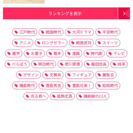
ランキングを表示
江戸時代
戦国時代
大河ドラマ
平安時代
アニメ
ロングセラー
戦国武将
スイーツ
雑学
お菓子
幕末
漫画
時代劇
テレビ
べらぼう
明治時代
徳川家康
織田信長
抹茶
デザイン
文房具
フィギュア
展覧会
鎌倉時代
豊臣秀吉
豊臣兄弟！
昭和時代
光る君へ
葛飾北斎
鎌倉殿の13人