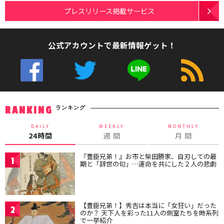
プレスリリース掲載サービス
公式アカウントで最新情報ゲット！
ランキング
RANKING
DAILY
WEEKLY
MONTHLY
24時間
週 間
月 間
『豊臣兄弟！』お市と柴田勝家、自刃しての最
1
期と「辞世の句」…運命を共にした２人の悲劇
【豊臣兄弟！】秀吉は本当に「女狂い」だった
2
のか？ 天下人を彩った11人の側室たちを時系列
で一挙紹介