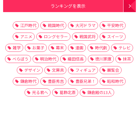
ランキングを表示
江戸時代
戦国時代
大河ドラマ
平安時代
アニメ
ロングセラー
戦国武将
スイーツ
雑学
お菓子
幕末
漫画
時代劇
テレビ
べらぼう
明治時代
織田信長
徳川家康
抹茶
デザイン
文房具
フィギュア
展覧会
鎌倉時代
豊臣秀吉
豊臣兄弟！
昭和時代
光る君へ
葛飾北斎
鎌倉殿の13人