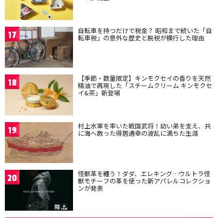
自転車を持つだけで税金？ 昭和まで続いた「自
17
転車税」の意外な歴史と脱税が横行した理由
【季節・数量限定】キンモクセイの香りを天然
18
精油で再現した「スチームクリーム キンモクセ
イ&茶」新登場
村上水軍を率いた戦国武将！幼い弟を支え、共
19
に海へ散った得居通幸の波乱に満ちた生涯
怪獣革を纏う！ダダ、エレキング…ウルトラ怪
20
獣モチーフの革を使った新アパレルコレクショ
ンが発表