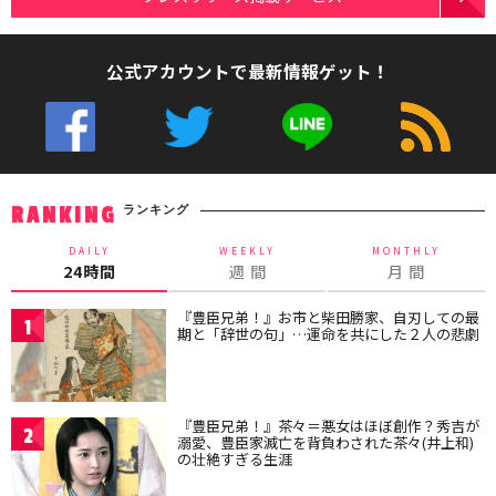
公式アカウントで最新情報ゲット！
ランキング
RANKING
DAILY
WEEKLY
MONTHLY
24時間
週 間
月 間
『豊臣兄弟！』お市と柴田勝家、自刃しての最
1
期と「辞世の句」…運命を共にした２人の悲劇
『豊臣兄弟！』茶々＝悪女はほぼ創作？秀吉が
2
溺愛、豊臣家滅亡を背負わされた茶々(井上和)
の壮絶すぎる生涯