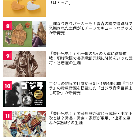
「はとっこ」
土偶なりきりパーカーも！青森の縄文遺跡群で
8
発掘された土偶がモチーフのキュートなグッズ
が新発売
『豊臣兄弟！』小一郎の5万の大軍に徹底抗
9
戦！切腹覚悟で長宗我部元親に降伏を迫った武
将・谷忠澄の生涯
ゴジラの咆哮で目覚める朝…1954年公開『ゴジ
10
ラ』の貴重音源を搭載した「ゴジラ音声目覚ま
し時計」が新発売
『豊臣兄弟！』で萩原護が演じる武将・小堀正
11
次とは？秀長・秀吉・家康が重用、“出家を重
ねた実務派”の生涯