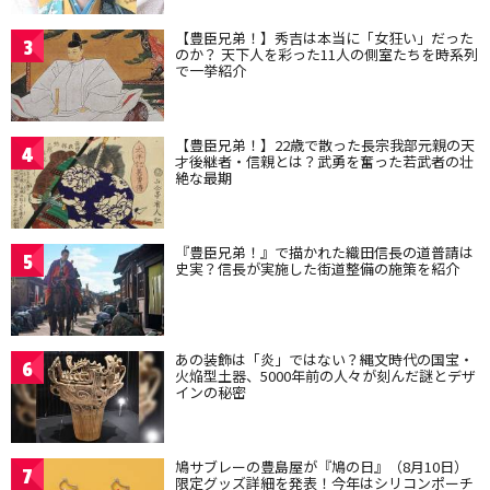
【豊臣兄弟！】秀吉は本当に「女狂い」だった
3
のか？ 天下人を彩った11人の側室たちを時系列
で一挙紹介
【豊臣兄弟！】22歳で散った長宗我部元親の天
4
才後継者・信親とは？武勇を奮った若武者の壮
絶な最期
『豊臣兄弟！』で描かれた織田信長の道普請は
5
史実？信長が実施した街道整備の施策を紹介
あの装飾は「炎」ではない？縄文時代の国宝・
6
火焔型土器、5000年前の人々が刻んだ謎とデザ
インの秘密
鳩サブレーの豊島屋が『鳩の日』（8月10日）
7
限定グッズ詳細を発表！今年はシリコンポーチ