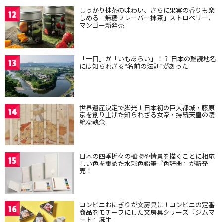
しっかり抹茶の味わい、さらに果実の香りも楽
12
しめる「無糖フレーバー抹茶」ストロベリー、
マンゴー新発売
「一口」が「いもあらい」！？ 日本の難読地名
13
には知られざる“名前の法則”があった
世界遺産決定で脚光！日本初の巨大都城・藤原
14
京を創り上げた知られざる女帝・持統天皇の凄
絶な執念
日本の四季折々の植物や情景を描くことに相応
15
しい色を集めた水彩色鉛筆『色辞典』が新発
売！
コンビニおにぎりが文房具に！コンビニの定番
16
商品をモチーフにした文房具シリーズ『ジムマ
ート』誕生