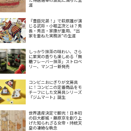
涯
『豊臣兄弟！』で萩原護が演
じる武将・小堀正次とは？秀
長・秀吉・家康が重用、“出
家を重ねた実務派”の生涯
しっかり抹茶の味わい、さら
に果実の香りも楽しめる「無
糖フレーバー抹茶」ストロベ
リー、マンゴー新発売
コンビニおにぎりが文房具
に！コンビニの定番商品をモ
チーフにした文房具シリーズ
『ジムマート』誕生
世界遺産決定で脚光！日本初
の巨大都城・藤原京を創り上
げた知られざる女帝・持統天
皇の凄絶な執念