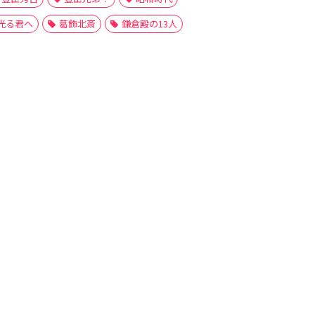
光る君へ
葛飾北斎
鎌倉殿の13人