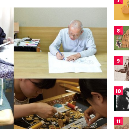
7
8
9
10
11