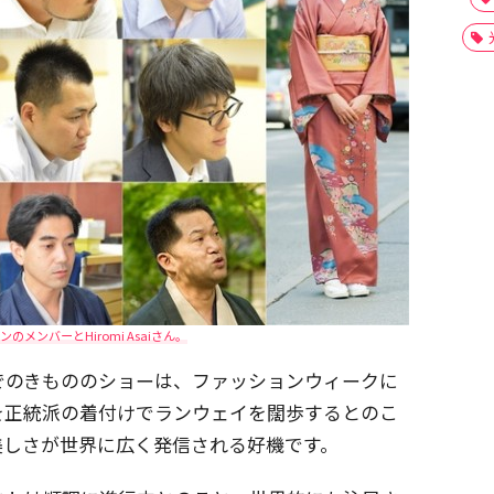
のメンバーとHiromi Asaiさん。
でのきもののショーは、ファッションウィークに
を正統派の着付けでランウェイを闊歩するとのこ
美しさが世界に広く発信される好機です。