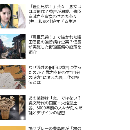
『豊臣兄弟！』茶々＝悪女は
ほぼ創作？秀吉が溺愛、豊臣
家滅亡を背負わされた茶々
(井上和)の壮絶すぎる生涯
『豊臣兄弟！』で描かれた織
田信長の道普請は史実？信長
が実施した街道整備の施策を
紹介
なぜ浅井の旧臣は秀吉に従っ
たのか？ 武力を使わず“自分
の味方”に変えた裏工作の技
法とは
あの装飾は「炎」ではない？
縄文時代の国宝・火焔型土
器、5000年前の人々が刻んだ
謎とデザインの秘密
鳩サブレーの豊島屋が『鳩の