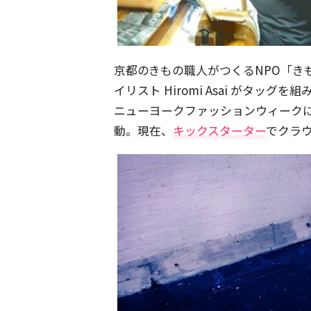
京都のきもの職人がつくるNPO「き
イリスト Hiromi Asai がタッ
ニューヨークファッションウィーク
動。現在、
キックスターター
でクラ