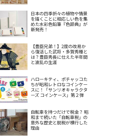
日本の四季折々の植物や情景
を描くことに相応しい色を集
めた水彩色鉛筆『色辞典』が
新発売！
【豊臣兄弟！】2度の改易か
ら復活した武将・多賀秀種と
は？豊臣秀長に仕えた半年間
と波乱の生涯
ハローキティ、ポチャッコた
ちが昭和レトロなコインケー
スに！「サンリオキャラクタ
ーズ コインケース」第２弾
自転車を持つだけで税金？ 昭
和まで続いた「自転車税」の
意外な歴史と脱税が横行した
理由