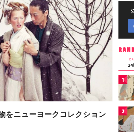
RAN
DA
2
1
2
物をニューヨークコレクション