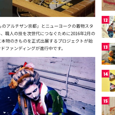
12
ものアルチザン京都」とニューヨークの着物スタ
グを組み、職人の技を次世代につなぐために2016年2月の
に本物のきものを正式出展するプロジェクトが始
13
ウドファンディングが進行中です。
14
15