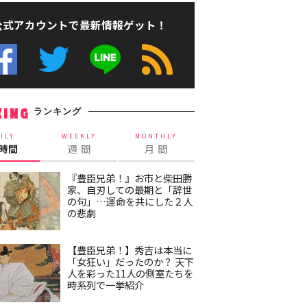
公式アカウントで最新情報ゲット！
ランキング
KING
ILY
WEEKLY
MONTHLY
4時間
週 間
月 間
『豊臣兄弟！』お市と柴田勝
家、自刃しての最期と「辞世
の句」…運命を共にした２人
の悲劇
【豊臣兄弟！】秀吉は本当に
「女狂い」だったのか？ 天下
人を彩った11人の側室たちを
時系列で一挙紹介