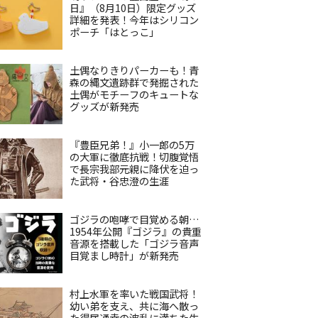
日』（8月10日）限定グッズ
詳細を発表！今年はシリコン
ポーチ「はとっこ」
土偶なりきりパーカーも！青
森の縄文遺跡群で発掘された
土偶がモチーフのキュートな
グッズが新発売
『豊臣兄弟！』小一郎の5万
の大軍に徹底抗戦！切腹覚悟
で長宗我部元親に降伏を迫っ
た武将・谷忠澄の生涯
ゴジラの咆哮で目覚める朝…
1954年公開『ゴジラ』の貴重
音源を搭載した「ゴジラ音声
目覚まし時計」が新発売
村上水軍を率いた戦国武将！
幼い弟を支え、共に海へ散っ
た得居通幸の波乱に満ちた生