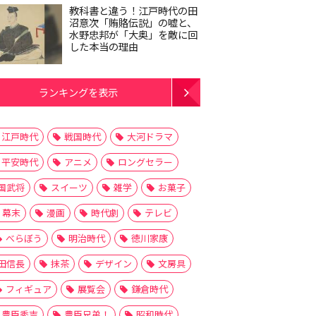
教科書と違う！江戸時代の田
沼意次「賄賂伝説」の嘘と、
水野忠邦が「大奥」を敵に回
した本当の理由
ランキングを表示
江戸時代
戦国時代
大河ドラマ
平安時代
アニメ
ロングセラー
国武将
スイーツ
雑学
お菓子
幕末
漫画
時代劇
テレビ
べらぼう
明治時代
徳川家康
田信長
抹茶
デザイン
文房具
フィギュア
展覧会
鎌倉時代
豊臣秀吉
豊臣兄弟！
昭和時代