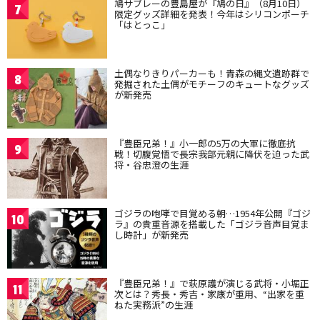
鳩サブレーの豊島屋が『鳩の日』（8月10日）
7
限定グッズ詳細を発表！今年はシリコンポーチ
「はとっこ」
土偶なりきりパーカーも！青森の縄文遺跡群で
8
発掘された土偶がモチーフのキュートなグッズ
が新発売
『豊臣兄弟！』小一郎の5万の大軍に徹底抗
9
戦！切腹覚悟で長宗我部元親に降伏を迫った武
将・谷忠澄の生涯
ゴジラの咆哮で目覚める朝…1954年公開『ゴジ
10
ラ』の貴重音源を搭載した「ゴジラ音声目覚ま
し時計」が新発売
『豊臣兄弟！』で萩原護が演じる武将・小堀正
11
次とは？秀長・秀吉・家康が重用、“出家を重
ねた実務派”の生涯