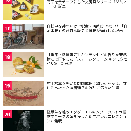
16
商品をモチーフにした文房具シリーズ『ジムマ
ート』誕生
自転車を持つだけで税金？ 昭和まで続いた「自
17
転車税」の意外な歴史と脱税が横行した理由
【季節・数量限定】キンモクセイの香りを天然
18
精油で再現した「スチームクリーム キンモクセ
イ&茶」新登場
村上水軍を率いた戦国武将！幼い弟を支え、共
19
に海へ散った得居通幸の波乱に満ちた生涯
怪獣革を纏う！ダダ、エレキング…ウルトラ怪
20
獣モチーフの革を使った新アパレルコレクショ
ンが発表