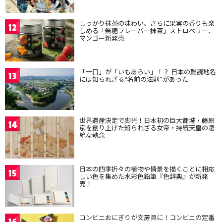
しっかり抹茶の味わい、さらに果実の香りも楽
12
しめる「無糖フレーバー抹茶」ストロベリー、
マンゴー新発売
「一口」が「いもあらい」！？ 日本の難読地名
13
には知られざる“名前の法則”があった
世界遺産決定で脚光！日本初の巨大都城・藤原
14
京を創り上げた知られざる女帝・持統天皇の凄
絶な執念
日本の四季折々の植物や情景を描くことに相応
15
しい色を集めた水彩色鉛筆『色辞典』が新発
売！
コンビニおにぎりが文房具に！コンビニの定番