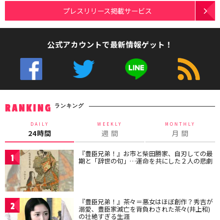
プレスリリース掲載サービス
公式アカウントで最新情報ゲット！
ランキング
RANKING
DAILY
WEEKLY
MONTHLY
24時間
週 間
月 間
『豊臣兄弟！』お市と柴田勝家、自刃しての最
1
期と「辞世の句」…運命を共にした２人の悲劇
『豊臣兄弟！』茶々＝悪女はほぼ創作？秀吉が
2
溺愛、豊臣家滅亡を背負わされた茶々(井上和)
の壮絶すぎる生涯