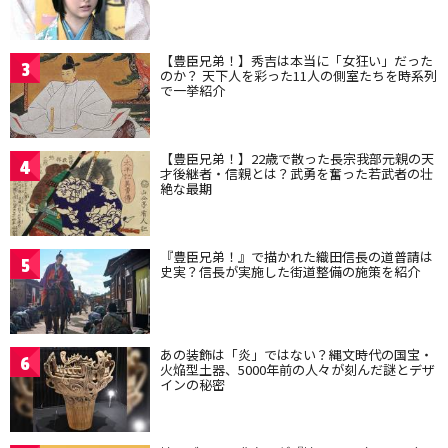
【豊臣兄弟！】秀吉は本当に「女狂い」だった
3
のか？ 天下人を彩った11人の側室たちを時系列
で一挙紹介
【豊臣兄弟！】22歳で散った長宗我部元親の天
4
才後継者・信親とは？武勇を奮った若武者の壮
絶な最期
『豊臣兄弟！』で描かれた織田信長の道普請は
5
史実？信長が実施した街道整備の施策を紹介
あの装飾は「炎」ではない？縄文時代の国宝・
6
火焔型土器、5000年前の人々が刻んだ謎とデザ
インの秘密