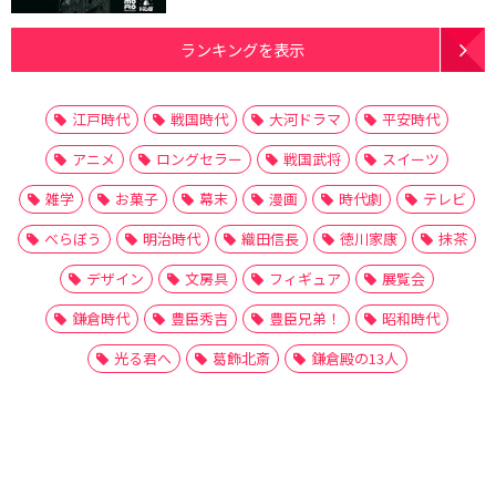
ランキングを表示
江戸時代
戦国時代
大河ドラマ
平安時代
アニメ
ロングセラー
戦国武将
スイーツ
雑学
お菓子
幕末
漫画
時代劇
テレビ
べらぼう
明治時代
織田信長
徳川家康
抹茶
デザイン
文房具
フィギュア
展覧会
鎌倉時代
豊臣秀吉
豊臣兄弟！
昭和時代
光る君へ
葛飾北斎
鎌倉殿の13人