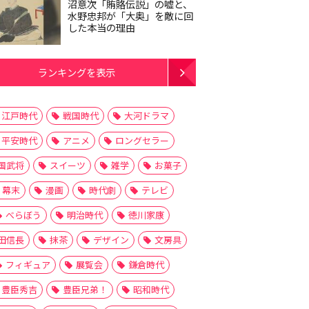
沼意次「賄賂伝説」の嘘と、
水野忠邦が「大奥」を敵に回
した本当の理由
ランキングを表示
江戸時代
戦国時代
大河ドラマ
平安時代
アニメ
ロングセラー
国武将
スイーツ
雑学
お菓子
幕末
漫画
時代劇
テレビ
べらぼう
明治時代
徳川家康
田信長
抹茶
デザイン
文房具
フィギュア
展覧会
鎌倉時代
豊臣秀吉
豊臣兄弟！
昭和時代