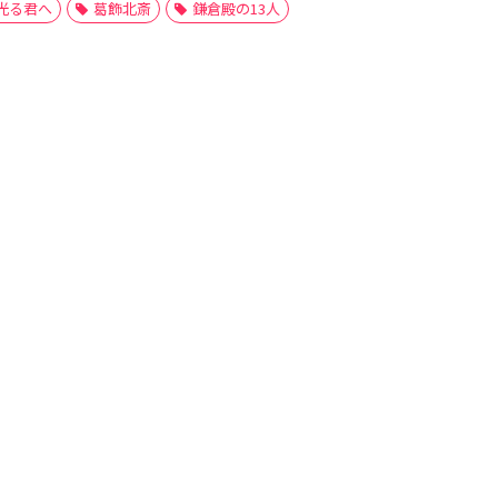
光る君へ
葛飾北斎
鎌倉殿の13人