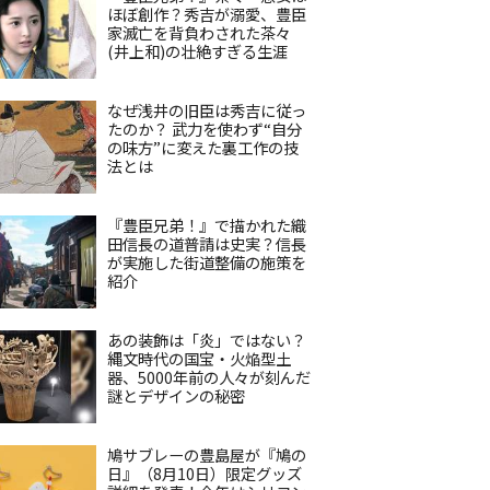
ほぼ創作？秀吉が溺愛、豊臣
家滅亡を背負わされた茶々
(井上和)の壮絶すぎる生涯
なぜ浅井の旧臣は秀吉に従っ
たのか？ 武力を使わず“自分
の味方”に変えた裏工作の技
法とは
『豊臣兄弟！』で描かれた織
田信長の道普請は史実？信長
が実施した街道整備の施策を
紹介
あの装飾は「炎」ではない？
縄文時代の国宝・火焔型土
器、5000年前の人々が刻んだ
謎とデザインの秘密
鳩サブレーの豊島屋が『鳩の
日』（8月10日）限定グッズ