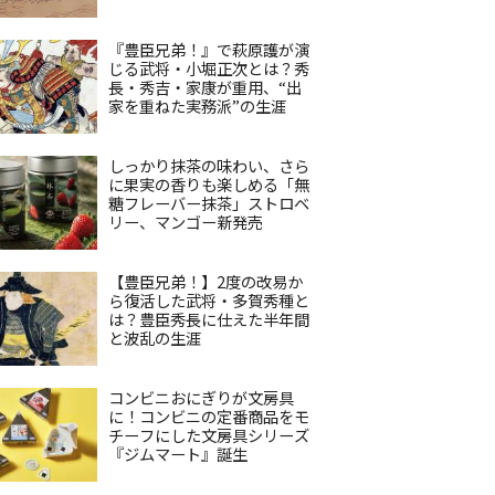
『豊臣兄弟！』で萩原護が演
じる武将・小堀正次とは？秀
長・秀吉・家康が重用、“出
家を重ねた実務派”の生涯
しっかり抹茶の味わい、さら
に果実の香りも楽しめる「無
糖フレーバー抹茶」ストロベ
リー、マンゴー新発売
【豊臣兄弟！】2度の改易か
ら復活した武将・多賀秀種と
は？豊臣秀長に仕えた半年間
と波乱の生涯
コンビニおにぎりが文房具
に！コンビニの定番商品をモ
チーフにした文房具シリーズ
『ジムマート』誕生