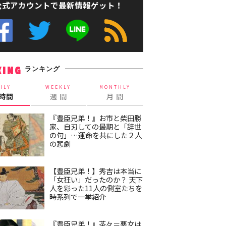
公式アカウントで最新情報ゲット！
ランキング
KING
ILY
WEEKLY
MONTHLY
4時間
週 間
月 間
『豊臣兄弟！』お市と柴田勝
家、自刃しての最期と「辞世
の句」…運命を共にした２人
の悲劇
【豊臣兄弟！】秀吉は本当に
「女狂い」だったのか？ 天下
人を彩った11人の側室たちを
時系列で一挙紹介
『豊臣兄弟！』茶々＝悪女は