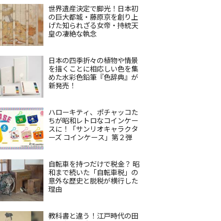
世界遺産決定で脚光！日本初
の巨大都城・藤原京を創り上
げた知られざる女帝・持統天
皇の凄絶な執念
日本の四季折々の植物や情景
を描くことに相応しい色を集
めた水彩色鉛筆『色辞典』が
新発売！
ハローキティ、ポチャッコた
ちが昭和レトロなコインケー
スに！「サンリオキャラクタ
ーズ コインケース」第２弾
自転車を持つだけで税金？ 昭
和まで続いた「自転車税」の
意外な歴史と脱税が横行した
理由
教科書と違う！江戸時代の田