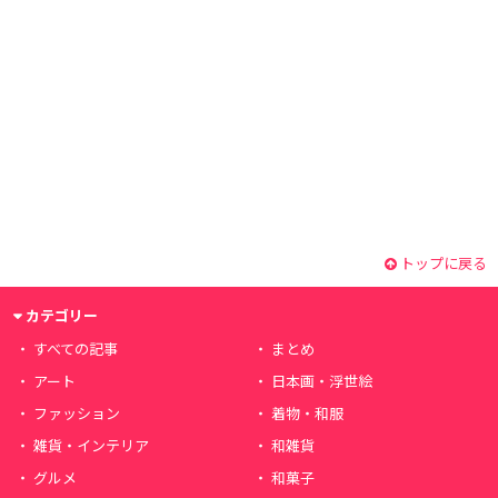
トップに戻る
カテゴリー
すべての記事
まとめ
アート
日本画・浮世絵
ファッション
着物・和服
雑貨・インテリア
和雑貨
グルメ
和菓子