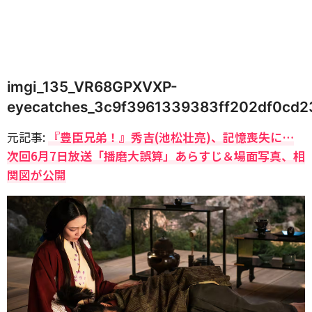
imgi_135_VR68GPXVXP-
eyecatches_3c9f3961339383ff202df0cd
元記事:
『豊臣兄弟！』秀吉(池松壮亮)、記憶喪失に…
次回6月7日放送「播磨大誤算」あらすじ＆場面写真、相
関図が公開