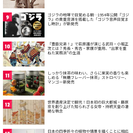
ゴジラの咆哮で目覚める朝…1954年公開『ゴジ
9
ラ』の貴重音源を搭載した「ゴジラ音声目覚ま
し時計」が新発売
『豊臣兄弟！』で萩原護が演じる武将・小堀正
10
次とは？秀長・秀吉・家康が重用、“出家を重
ねた実務派”の生涯
しっかり抹茶の味わい、さらに果実の香りも楽
11
しめる「無糖フレーバー抹茶」ストロベリー、
マンゴー新発売
世界遺産決定で脚光！日本初の巨大都城・藤原
12
京を創り上げた知られざる女帝・持統天皇の凄
絶な執念
日本の四季折々の植物や情景を描くことに相応