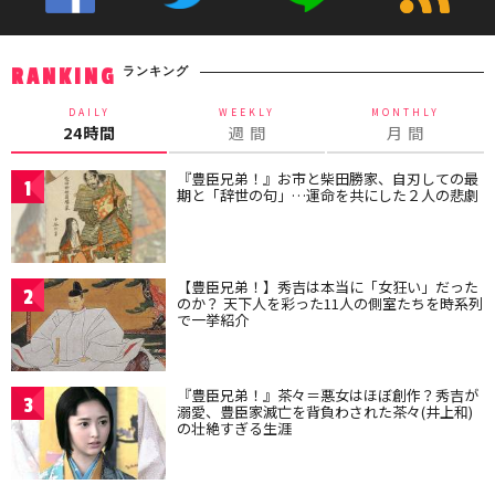
ランキング
RANKING
DAILY
WEEKLY
MONTHLY
24時間
週 間
月 間
『豊臣兄弟！』お市と柴田勝家、自刃しての最
1
期と「辞世の句」…運命を共にした２人の悲劇
【豊臣兄弟！】秀吉は本当に「女狂い」だった
2
のか？ 天下人を彩った11人の側室たちを時系列
で一挙紹介
『豊臣兄弟！』茶々＝悪女はほぼ創作？秀吉が
3
溺愛、豊臣家滅亡を背負わされた茶々(井上和)
の壮絶すぎる生涯