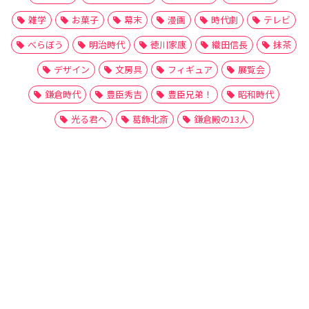
雑学
お菓子
幕末
漫画
時代劇
テレビ
べらぼう
明治時代
徳川家康
織田信長
抹茶
デザイン
文房具
フィギュア
展覧会
鎌倉時代
豊臣秀吉
豊臣兄弟！
昭和時代
光る君へ
葛飾北斎
鎌倉殿の13人