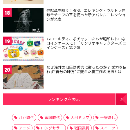
怪獣革を纏う！ダダ、エレキング…ウルトラ怪
18
獣モチーフの革を使った新アパレルコレクショ
ンが発表
ハローキティ、ポチャッコたちが昭和レトロな
19
コインケースに！「サンリオキャラクターズ コ
インケース」第２弾
なぜ浅井の旧臣は秀吉に従ったのか？ 武力を使
20
わず“自分の味方”に変えた裏工作の技法とは
ランキングを表示
江戸時代
戦国時代
大河ドラマ
平安時代
アニメ
ロングセラー
戦国武将
スイーツ