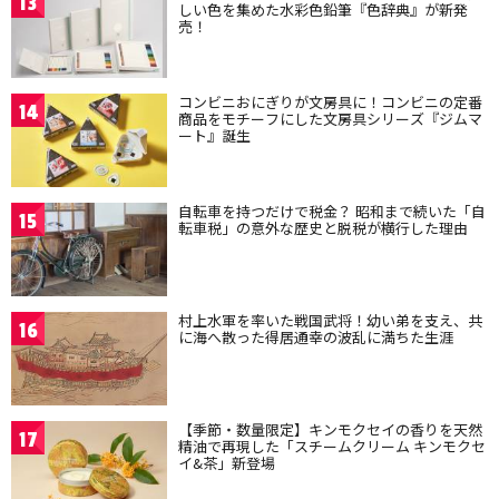
13
しい色を集めた水彩色鉛筆『色辞典』が新発
売！
コンビニおにぎりが文房具に！コンビニの定番
14
商品をモチーフにした文房具シリーズ『ジムマ
ート』誕生
自転車を持つだけで税金？ 昭和まで続いた「自
15
転車税」の意外な歴史と脱税が横行した理由
村上水軍を率いた戦国武将！幼い弟を支え、共
16
に海へ散った得居通幸の波乱に満ちた生涯
【季節・数量限定】キンモクセイの香りを天然
17
精油で再現した「スチームクリーム キンモクセ
イ&茶」新登場