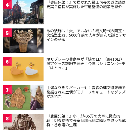
『豊臣兄弟！』で描かれた織田信長の道普請は
4
史実？信長が実施した街道整備の施策を紹介
あの装飾は「炎」ではない？縄文時代の国宝・
5
火焔型土器、5000年前の人々が刻んだ謎とデザ
インの秘密
鳩サブレーの豊島屋が『鳩の日』（8月10日）
6
限定グッズ詳細を発表！今年はシリコンポーチ
「はとっこ」
土偶なりきりパーカーも！青森の縄文遺跡群で
7
発掘された土偶がモチーフのキュートなグッズ
が新発売
『豊臣兄弟！』小一郎の5万の大軍に徹底抗
8
戦！切腹覚悟で長宗我部元親に降伏を迫った武
将・谷忠澄の生涯