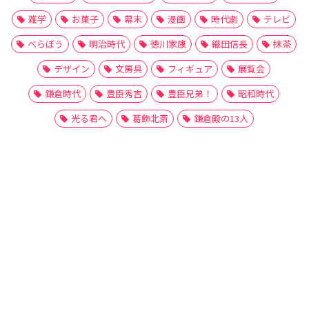
雑学
お菓子
幕末
漫画
時代劇
テレビ
べらぼう
明治時代
徳川家康
織田信長
抹茶
デザイン
文房具
フィギュア
展覧会
鎌倉時代
豊臣秀吉
豊臣兄弟！
昭和時代
光る君へ
葛飾北斎
鎌倉殿の13人