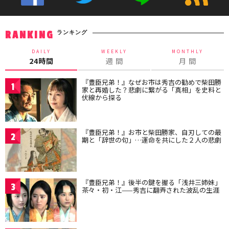
ランキング
RANKING
DAILY
WEEKLY
MONTHLY
24時間
週 間
月 間
『豊臣兄弟！』なぜお市は秀吉の勧めで柴田勝
1
家と再婚した？悲劇に繋がる「真相」を史料と
伏線から探る
『豊臣兄弟！』お市と柴田勝家、自刃しての最
2
期と「辞世の句」…運命を共にした２人の悲劇
『豊臣兄弟！』後半の鍵を握る「浅井三姉妹」
3
茶々・初・江——秀吉に翻弄された波乱の生涯