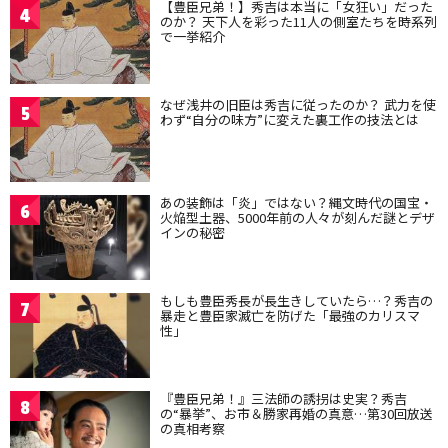
【豊臣兄弟！】秀吉は本当に「女狂い」だった
4
のか？ 天下人を彩った11人の側室たちを時系列
で一挙紹介
なぜ浅井の旧臣は秀吉に従ったのか？ 武力を使
5
わず“自分の味方”に変えた裏工作の技法とは
あの装飾は「炎」ではない？縄文時代の国宝・
6
火焔型土器、5000年前の人々が刻んだ謎とデザ
インの秘密
もしも豊臣秀長が長生きしていたら…？秀吉の
7
暴走と豊臣家滅亡を防げた「最強のカリスマ
性」
『豊臣兄弟！』三法師の誘拐は史実？秀吉
8
の“暴挙”、お市＆勝家再婚の真意…第30回放送
の真相考察