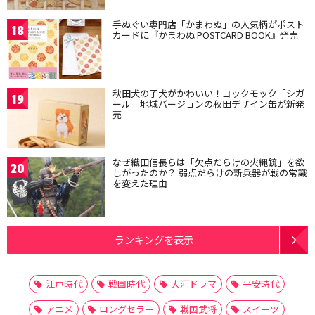
手ぬぐい専門店「かまわぬ」の人気柄がポスト
18
カードに『かまわぬ POSTCARD BOOK』発売
秋田犬の子犬がかわいい！ヨックモック「シガ
19
ール」地域バージョンの秋田デザイン缶が新発
売
なぜ織田信長らは「欠点だらけの火縄銃」を欲
20
しがったのか？ 弱点だらけの新兵器が戦の常識
を変えた理由
ランキングを表示
江戸時代
戦国時代
大河ドラマ
平安時代
アニメ
ロングセラー
戦国武将
スイーツ