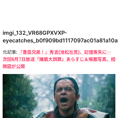
imgi_132_VR68GPXVXP-
eyecatches_b0f909bd1117097ac01a81a10a
元記事:
『豊臣兄弟！』秀吉(池松壮亮)、記憶喪失に…
次回6月7日放送「播磨大誤算」あらすじ＆場面写真、相
関図が公開