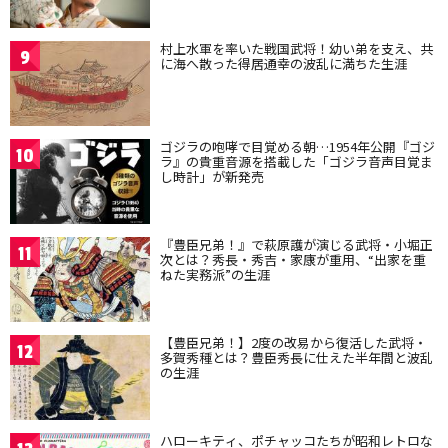
村上水軍を率いた戦国武将！幼い弟を支え、共
9
に海へ散った得居通幸の波乱に満ちた生涯
ゴジラの咆哮で目覚める朝…1954年公開『ゴジ
10
ラ』の貴重音源を搭載した「ゴジラ音声目覚ま
し時計」が新発売
『豊臣兄弟！』で萩原護が演じる武将・小堀正
11
次とは？秀長・秀吉・家康が重用、“出家を重
ねた実務派”の生涯
【豊臣兄弟！】2度の改易から復活した武将・
12
多賀秀種とは？豊臣秀長に仕えた半年間と波乱
の生涯
ハローキティ、ポチャッコたちが昭和レトロな