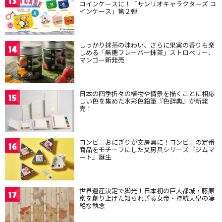
13
コインケースに！「サンリオキャラクターズ コ
インケース」第２弾
しっかり抹茶の味わい、さらに果実の香りも楽
14
しめる「無糖フレーバー抹茶」ストロベリー、
マンゴー新発売
日本の四季折々の植物や情景を描くことに相応
15
しい色を集めた水彩色鉛筆『色辞典』が新発
売！
コンビニおにぎりが文房具に！コンビニの定番
16
商品をモチーフにした文房具シリーズ『ジムマ
ート』誕生
世界遺産決定で脚光！日本初の巨大都城・藤原
17
京を創り上げた知られざる女帝・持統天皇の凄
絶な執念