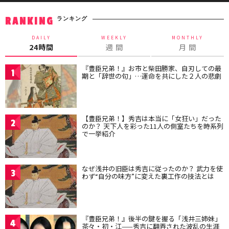
ランキング
RANKING
DAILY
WEEKLY
MONTHLY
24時間
週 間
月 間
『豊臣兄弟！』お市と柴田勝家、自刃しての最
1
期と「辞世の句」…運命を共にした２人の悲劇
【豊臣兄弟！】秀吉は本当に「女狂い」だった
2
のか？ 天下人を彩った11人の側室たちを時系列
で一挙紹介
なぜ浅井の旧臣は秀吉に従ったのか？ 武力を使
3
わず“自分の味方”に変えた裏工作の技法とは
『豊臣兄弟！』後半の鍵を握る「浅井三姉妹」
4
茶々・初・江——秀吉に翻弄された波乱の生涯