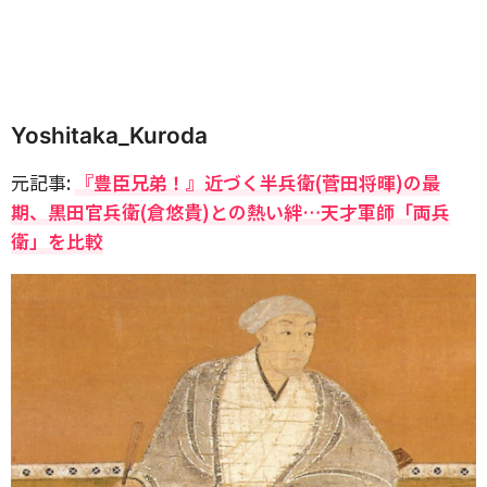
Yoshitaka_Kuroda
元記事:
『豊臣兄弟！』近づく半兵衛(菅田将暉)の最
期、黒田官兵衛(倉悠貴)との熱い絆…天才軍師「両兵
衛」を比較