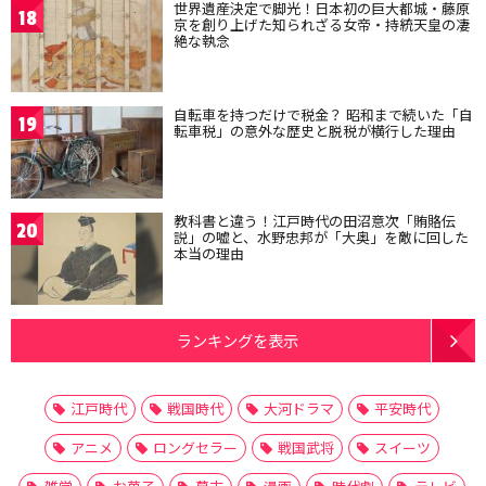
世界遺産決定で脚光！日本初の巨大都城・藤原
18
京を創り上げた知られざる女帝・持統天皇の凄
絶な執念
自転車を持つだけで税金？ 昭和まで続いた「自
19
転車税」の意外な歴史と脱税が横行した理由
教科書と違う！江戸時代の田沼意次「賄賂伝
20
説」の嘘と、水野忠邦が「大奥」を敵に回した
本当の理由
ランキングを表示
江戸時代
戦国時代
大河ドラマ
平安時代
アニメ
ロングセラー
戦国武将
スイーツ