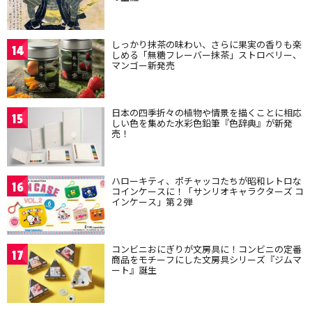
しっかり抹茶の味わい、さらに果実の香りも楽
14
しめる「無糖フレーバー抹茶」ストロベリー、
マンゴー新発売
日本の四季折々の植物や情景を描くことに相応
15
しい色を集めた水彩色鉛筆『色辞典』が新発
売！
ハローキティ、ポチャッコたちが昭和レトロな
16
コインケースに！「サンリオキャラクターズ コ
インケース」第２弾
コンビニおにぎりが文房具に！コンビニの定番
17
商品をモチーフにした文房具シリーズ『ジムマ
ート』誕生