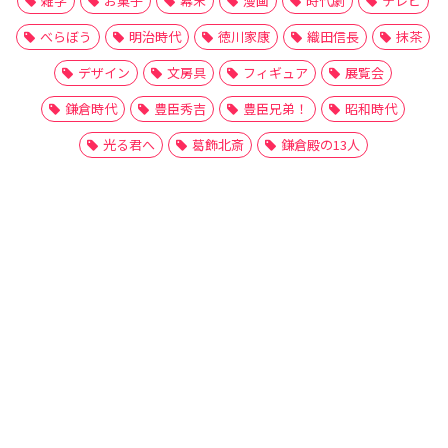
雑学
お菓子
幕末
漫画
時代劇
テレビ
べらぼう
明治時代
徳川家康
織田信長
抹茶
デザイン
文房具
フィギュア
展覧会
鎌倉時代
豊臣秀吉
豊臣兄弟！
昭和時代
光る君へ
葛飾北斎
鎌倉殿の13人