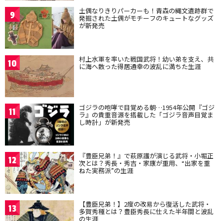
土偶なりきりパーカーも！青森の縄文遺跡群で
9
発掘された土偶がモチーフのキュートなグッズ
が新発売
村上水軍を率いた戦国武将！幼い弟を支え、共
10
に海へ散った得居通幸の波乱に満ちた生涯
ゴジラの咆哮で目覚める朝…1954年公開『ゴジ
11
ラ』の貴重音源を搭載した「ゴジラ音声目覚ま
し時計」が新発売
『豊臣兄弟！』で萩原護が演じる武将・小堀正
12
次とは？秀長・秀吉・家康が重用、“出家を重
ねた実務派”の生涯
【豊臣兄弟！】2度の改易から復活した武将・
13
多賀秀種とは？豊臣秀長に仕えた半年間と波乱
の生涯