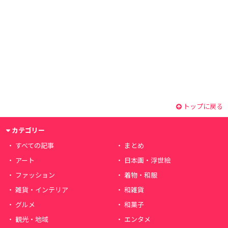
トップに戻る
カテゴリー
すべての記事
まとめ
アート
日本画・浮世絵
ファッション
着物・和服
雑貨・インテリア
和雑貨
グルメ
和菓子
観光・地域
エンタメ