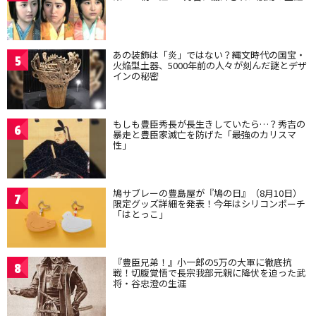
あの装飾は「炎」ではない？縄文時代の国宝・
5
火焔型土器、5000年前の人々が刻んだ謎とデザ
インの秘密
もしも豊臣秀長が長生きしていたら…？秀吉の
6
暴走と豊臣家滅亡を防げた「最強のカリスマ
性」
鳩サブレーの豊島屋が『鳩の日』（8月10日）
7
限定グッズ詳細を発表！今年はシリコンポーチ
「はとっこ」
『豊臣兄弟！』小一郎の5万の大軍に徹底抗
8
戦！切腹覚悟で長宗我部元親に降伏を迫った武
将・谷忠澄の生涯