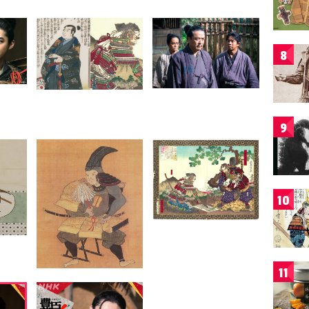
8
9
10
11