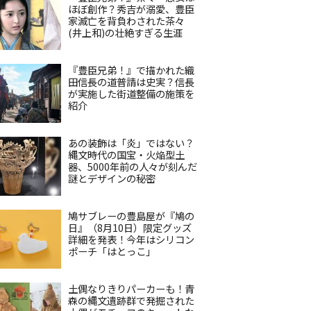
ほぼ創作？秀吉が溺愛、豊臣
家滅亡を背負わされた茶々
(井上和)の壮絶すぎる生涯
『豊臣兄弟！』で描かれた織
田信長の道普請は史実？信長
が実施した街道整備の施策を
紹介
あの装飾は「炎」ではない？
縄文時代の国宝・火焔型土
器、5000年前の人々が刻んだ
謎とデザインの秘密
鳩サブレーの豊島屋が『鳩の
日』（8月10日）限定グッズ
詳細を発表！今年はシリコン
ポーチ「はとっこ」
土偶なりきりパーカーも！青
森の縄文遺跡群で発掘された