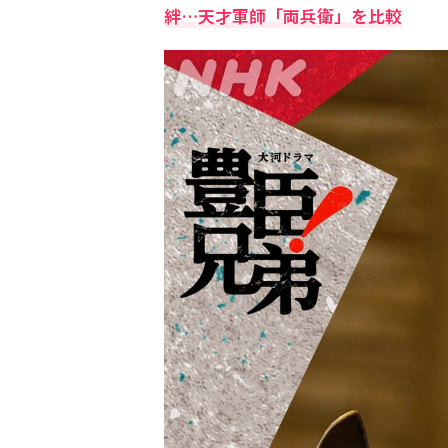
絆…天才軍師「両兵衛」を比較