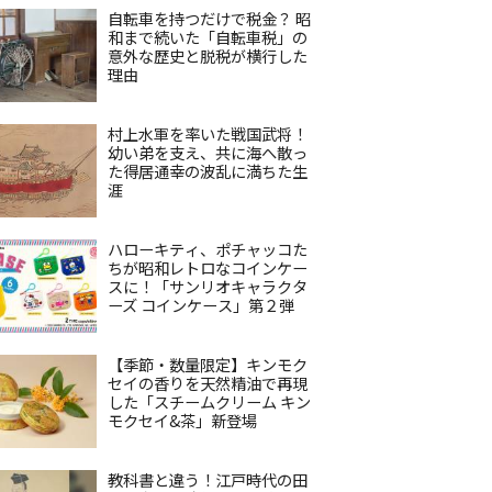
自転車を持つだけで税金？ 昭
和まで続いた「自転車税」の
意外な歴史と脱税が横行した
理由
村上水軍を率いた戦国武将！
幼い弟を支え、共に海へ散っ
た得居通幸の波乱に満ちた生
涯
ハローキティ、ポチャッコた
ちが昭和レトロなコインケー
スに！「サンリオキャラクタ
ーズ コインケース」第２弾
【季節・数量限定】キンモク
セイの香りを天然精油で再現
した「スチームクリーム キン
モクセイ&茶」新登場
教科書と違う！江戸時代の田