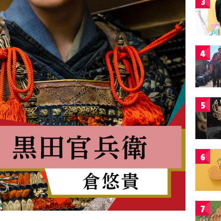
3
4
5
6
7