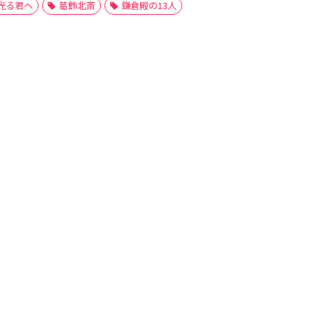
光る君へ
葛飾北斎
鎌倉殿の13人