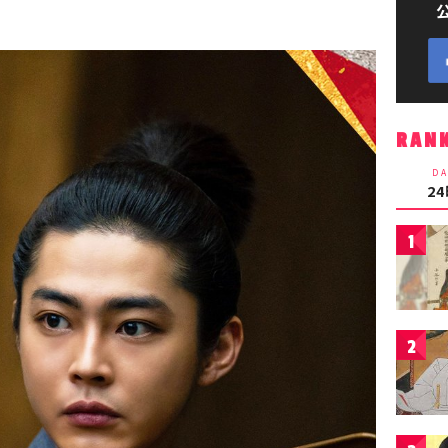
RAN
DA
2
1
2