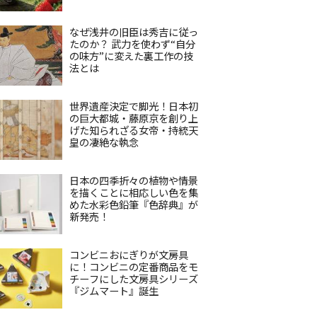
なぜ浅井の旧臣は秀吉に従っ
たのか？ 武力を使わず“自分
の味方”に変えた裏工作の技
法とは
世界遺産決定で脚光！日本初
の巨大都城・藤原京を創り上
げた知られざる女帝・持統天
皇の凄絶な執念
日本の四季折々の植物や情景
を描くことに相応しい色を集
めた水彩色鉛筆『色辞典』が
新発売！
コンビニおにぎりが文房具
に！コンビニの定番商品をモ
チーフにした文房具シリーズ
『ジムマート』誕生