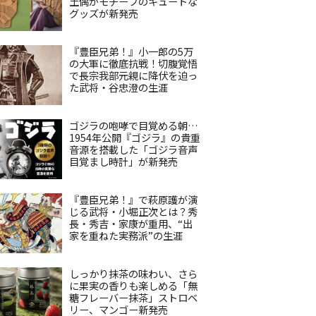
土偶がモチーフのキュートな
グッズが新発売
『豊臣兄弟！』小一郎の5万
の大軍に徹底抗戦！切腹覚悟
で長宗我部元親に降伏を迫っ
た武将・谷忠澄の生涯
ゴジラの咆哮で目覚める朝…
1954年公開『ゴジラ』の貴重
音源を搭載した「ゴジラ音声
目覚まし時計」が新発売
『豊臣兄弟！』で萩原護が演
じる武将・小堀正次とは？秀
長・秀吉・家康が重用、“出
家を重ねた実務派”の生涯
しっかり抹茶の味わい、さら
に果実の香りも楽しめる「無
糖フレーバー抹茶」ストロベ
リー、マンゴー新発売