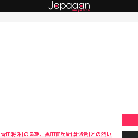
菅田将暉)の最期、黒田官兵衛(倉悠貴)との熱い