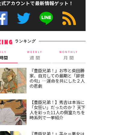
公式アカウントで最新情報ゲット！
ランキング
KING
ILY
WEEKLY
MONTHLY
4時間
週 間
月 間
『豊臣兄弟！』お市と柴田勝
家、自刃しての最期と「辞世
の句」…運命を共にした２人
の悲劇
【豊臣兄弟！】秀吉は本当に
「女狂い」だったのか？ 天下
人を彩った11人の側室たちを
時系列で一挙紹介
『豊臣兄弟！』茶々＝悪女は