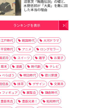
沼意次「賄賂伝説」の嘘と、
水野忠邦が「大奥」を敵に回
した本当の理由
ランキングを表示
江戸時代
戦国時代
大河ドラマ
平安時代
アニメ
ロングセラー
国武将
スイーツ
雑学
お菓子
幕末
漫画
時代劇
テレビ
べらぼう
明治時代
徳川家康
田信長
抹茶
デザイン
文房具
フィギュア
展覧会
鎌倉時代
豊臣秀吉
豊臣兄弟！
昭和時代