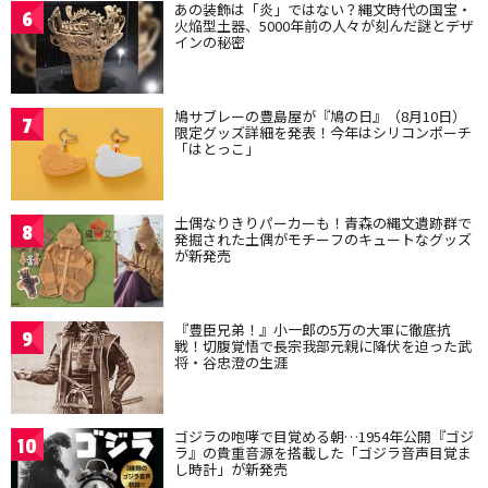
あの装飾は「炎」ではない？縄文時代の国宝・
6
火焔型土器、5000年前の人々が刻んだ謎とデザ
インの秘密
鳩サブレーの豊島屋が『鳩の日』（8月10日）
7
限定グッズ詳細を発表！今年はシリコンポーチ
「はとっこ」
土偶なりきりパーカーも！青森の縄文遺跡群で
8
発掘された土偶がモチーフのキュートなグッズ
が新発売
『豊臣兄弟！』小一郎の5万の大軍に徹底抗
9
戦！切腹覚悟で長宗我部元親に降伏を迫った武
将・谷忠澄の生涯
ゴジラの咆哮で目覚める朝…1954年公開『ゴジ
10
ラ』の貴重音源を搭載した「ゴジラ音声目覚ま
し時計」が新発売