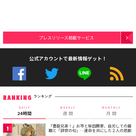
プレスリリース掲載サービス
公式アカウントで最新情報ゲット！
ランキング
RANKING
DAILY
WEEKLY
MONTHLY
24時間
週 間
月 間
『豊臣兄弟！』お市と柴田勝家、自刃しての最
1
期と「辞世の句」…運命を共にした２人の悲劇