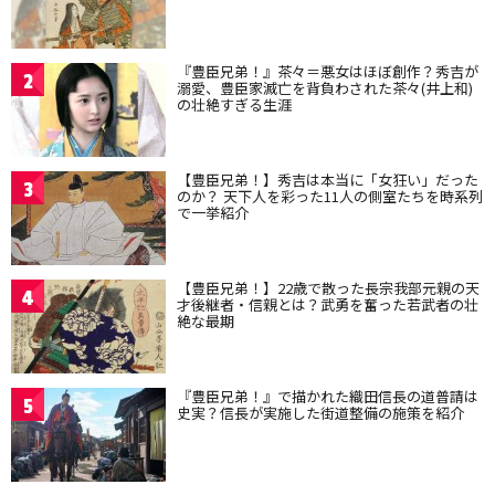
『豊臣兄弟！』茶々＝悪女はほぼ創作？秀吉が
2
溺愛、豊臣家滅亡を背負わされた茶々(井上和)
の壮絶すぎる生涯
【豊臣兄弟！】秀吉は本当に「女狂い」だった
3
のか？ 天下人を彩った11人の側室たちを時系列
で一挙紹介
【豊臣兄弟！】22歳で散った長宗我部元親の天
4
才後継者・信親とは？武勇を奮った若武者の壮
絶な最期
『豊臣兄弟！』で描かれた織田信長の道普請は
5
史実？信長が実施した街道整備の施策を紹介