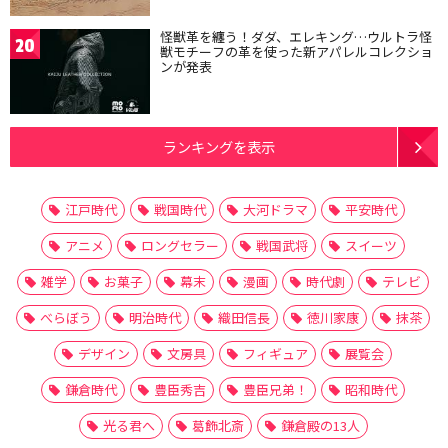
怪獣革を纏う！ダダ、エレキング…ウルトラ怪
20
獣モチーフの革を使った新アパレルコレクショ
ンが発表
ランキングを表示
江戸時代
戦国時代
大河ドラマ
平安時代
アニメ
ロングセラー
戦国武将
スイーツ
雑学
お菓子
幕末
漫画
時代劇
テレビ
べらぼう
明治時代
織田信長
徳川家康
抹茶
デザイン
文房具
フィギュア
展覧会
鎌倉時代
豊臣秀吉
豊臣兄弟！
昭和時代
光る君へ
葛飾北斎
鎌倉殿の13人