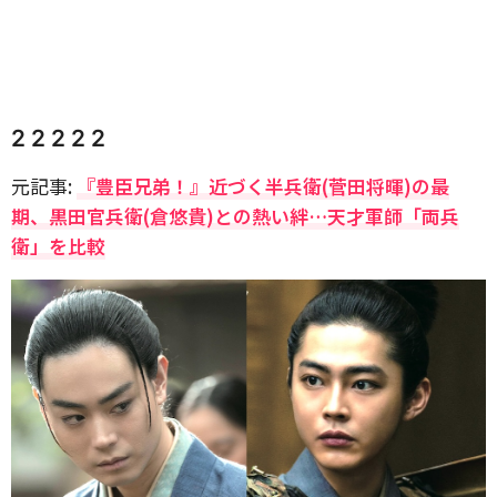
2 2 2 2 2
元記事:
『豊臣兄弟！』近づく半兵衛(菅田将暉)の最
期、黒田官兵衛(倉悠貴)との熱い絆…天才軍師「両兵
衛」を比較