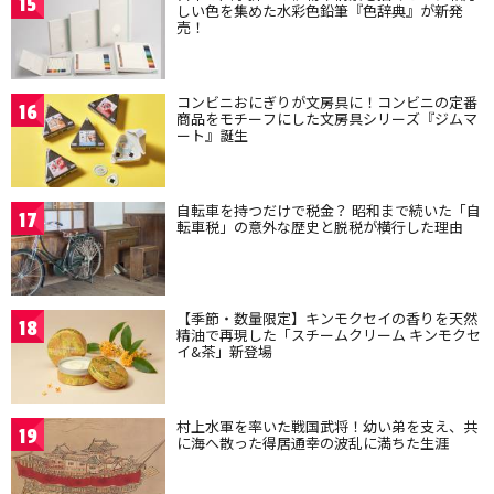
15
しい色を集めた水彩色鉛筆『色辞典』が新発
売！
コンビニおにぎりが文房具に！コンビニの定番
16
商品をモチーフにした文房具シリーズ『ジムマ
ート』誕生
自転車を持つだけで税金？ 昭和まで続いた「自
17
転車税」の意外な歴史と脱税が横行した理由
【季節・数量限定】キンモクセイの香りを天然
18
精油で再現した「スチームクリーム キンモクセ
イ&茶」新登場
村上水軍を率いた戦国武将！幼い弟を支え、共
19
に海へ散った得居通幸の波乱に満ちた生涯