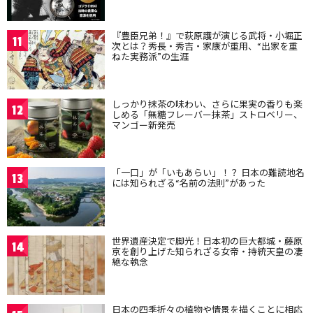
『豊臣兄弟！』で萩原護が演じる武将・小堀正
11
次とは？秀長・秀吉・家康が重用、“出家を重
ねた実務派”の生涯
しっかり抹茶の味わい、さらに果実の香りも楽
12
しめる「無糖フレーバー抹茶」ストロベリー、
マンゴー新発売
「一口」が「いもあらい」！？ 日本の難読地名
13
には知られざる“名前の法則”があった
世界遺産決定で脚光！日本初の巨大都城・藤原
14
京を創り上げた知られざる女帝・持統天皇の凄
絶な執念
日本の四季折々の植物や情景を描くことに相応