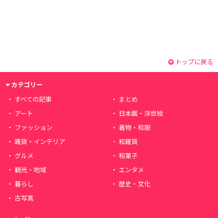
トップに戻る
カテゴリー
すべての記事
まとめ
アート
日本画・浮世絵
ファッション
着物・和服
雑貨・インテリア
和雑貨
グルメ
和菓子
観光・地域
エンタメ
暮らし
歴史・文化
古写真