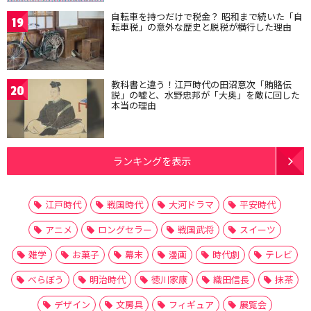
自転車を持つだけで税金？ 昭和まで続いた「自
19
転車税」の意外な歴史と脱税が横行した理由
教科書と違う！江戸時代の田沼意次「賄賂伝
20
説」の嘘と、水野忠邦が「大奥」を敵に回した
本当の理由
ランキングを表示
江戸時代
戦国時代
大河ドラマ
平安時代
アニメ
ロングセラー
戦国武将
スイーツ
雑学
お菓子
幕末
漫画
時代劇
テレビ
べらぼう
明治時代
徳川家康
織田信長
抹茶
デザイン
文房具
フィギュア
展覧会