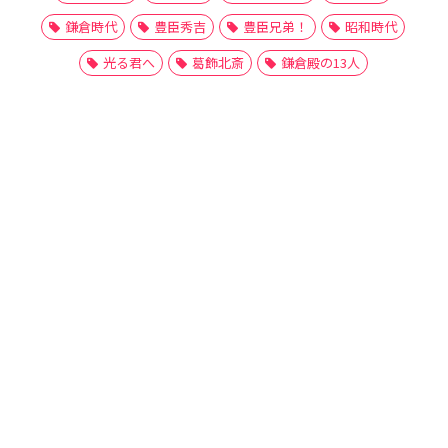
鎌倉時代
豊臣秀吉
豊臣兄弟！
昭和時代
光る君へ
葛飾北斎
鎌倉殿の13人