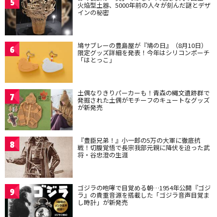
5
火焔型土器、5000年前の人々が刻んだ謎とデザ
インの秘密
鳩サブレーの豊島屋が『鳩の日』（8月10日）
6
限定グッズ詳細を発表！今年はシリコンポーチ
「はとっこ」
土偶なりきりパーカーも！青森の縄文遺跡群で
7
発掘された土偶がモチーフのキュートなグッズ
が新発売
『豊臣兄弟！』小一郎の5万の大軍に徹底抗
8
戦！切腹覚悟で長宗我部元親に降伏を迫った武
将・谷忠澄の生涯
ゴジラの咆哮で目覚める朝…1954年公開『ゴジ
9
ラ』の貴重音源を搭載した「ゴジラ音声目覚ま
し時計」が新発売