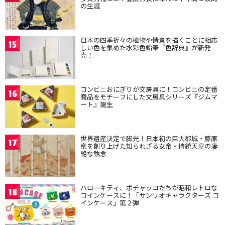
の生涯
日本の四季折々の植物や情景を描くことに相応
15
しい色を集めた水彩色鉛筆『色辞典』が新発
売！
コンビニおにぎりが文房具に！コンビニの定番
16
商品をモチーフにした文房具シリーズ『ジムマ
ート』誕生
世界遺産決定で脚光！日本初の巨大都城・藤原
17
京を創り上げた知られざる女帝・持統天皇の凄
絶な執念
ハローキティ、ポチャッコたちが昭和レトロな
18
コインケースに！「サンリオキャラクターズ コ
インケース」第２弾