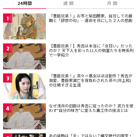
24時間
週 間
月 間
『豊臣兄弟！』お市と柴田勝家、自刃しての最
1
期と「辞世の句」…運命を共にした２人の悲劇
【豊臣兄弟！】秀吉は本当に「女狂い」だった
2
のか？ 天下人を彩った11人の側室たちを時系列
で一挙紹介
『豊臣兄弟！』茶々＝悪女はほぼ創作？秀吉が
3
溺愛、豊臣家滅亡を背負わされた茶々(井上和)
の壮絶すぎる生涯
なぜ浅井の旧臣は秀吉に従ったのか？ 武力を使
4
わず“自分の味方”に変えた裏工作の技法とは
あの装飾は「炎」ではない？縄文時代の国宝・