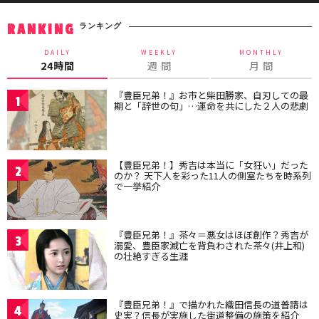
ランキング
RANKING
DAILY
WEEKLY
MONTHLY
24時間
週 間
月 間
『豊臣兄弟！』お市と柴田勝家、自刃しての最
1
期と「辞世の句」…運命を共にした２人の悲劇
【豊臣兄弟！】秀吉は本当に「女狂い」だった
2
のか？ 天下人を彩った11人の側室たちを時系列
で一挙紹介
『豊臣兄弟！』茶々＝悪女はほぼ創作？秀吉が
3
溺愛、豊臣家滅亡を背負わされた茶々(井上和)
の壮絶すぎる生涯
『豊臣兄弟！』で描かれた織田信長の道普請は
4
史実？信長が実施した街道整備の施策を紹介