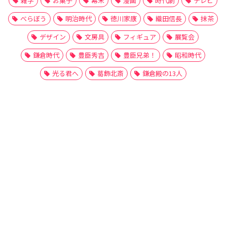
雑学
お菓子
幕末
漫画
時代劇
テレビ
べらぼう
明治時代
徳川家康
織田信長
抹茶
デザイン
文房具
フィギュア
展覧会
鎌倉時代
豊臣秀吉
豊臣兄弟！
昭和時代
光る君へ
葛飾北斎
鎌倉殿の13人