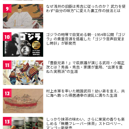
なぜ浅井の旧臣は秀吉に従ったのか？ 武力を使
9
わず“自分の味方”に変えた裏工作の技法とは
ゴジラの咆哮で目覚める朝…1954年公開『ゴジ
10
ラ』の貴重音源を搭載した「ゴジラ音声目覚ま
し時計」が新発売
『豊臣兄弟！』で萩原護が演じる武将・小堀正
11
次とは？秀長・秀吉・家康が重用、“出家を重
ねた実務派”の生涯
村上水軍を率いた戦国武将！幼い弟を支え、共
12
に海へ散った得居通幸の波乱に満ちた生涯
しっかり抹茶の味わい、さらに果実の香りも楽
13
しめる「無糖フレーバー抹茶」ストロベリー、
マンゴー新発売