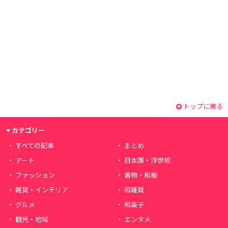
トップに戻る
カテゴリー
すべての記事
まとめ
アート
日本画・浮世絵
ファッション
着物・和服
雑貨・インテリア
和雑貨
グルメ
和菓子
観光・地域
エンタメ