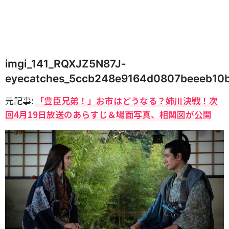
imgi_141_RQXJZ5N87J-
eyecatches_5ccb248e9164d0807beeeb10
元記事:
「豊臣兄弟！」お市はどうなる？姉川決戦！次
回4月19日放送のあらすじ＆場面写真、相関図が公開