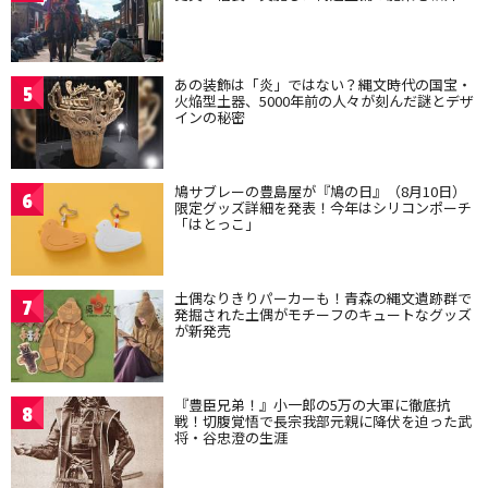
あの装飾は「炎」ではない？縄文時代の国宝・
5
火焔型土器、5000年前の人々が刻んだ謎とデザ
インの秘密
鳩サブレーの豊島屋が『鳩の日』（8月10日）
6
限定グッズ詳細を発表！今年はシリコンポーチ
「はとっこ」
土偶なりきりパーカーも！青森の縄文遺跡群で
7
発掘された土偶がモチーフのキュートなグッズ
が新発売
『豊臣兄弟！』小一郎の5万の大軍に徹底抗
8
戦！切腹覚悟で長宗我部元親に降伏を迫った武
将・谷忠澄の生涯