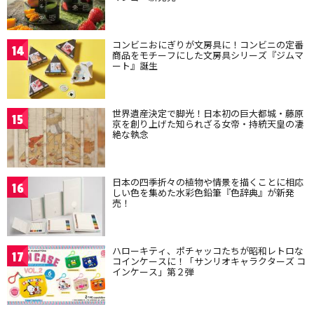
コンビニおにぎりが文房具に！コンビニの定番
14
商品をモチーフにした文房具シリーズ『ジムマ
ート』誕生
世界遺産決定で脚光！日本初の巨大都城・藤原
15
京を創り上げた知られざる女帝・持統天皇の凄
絶な執念
日本の四季折々の植物や情景を描くことに相応
16
しい色を集めた水彩色鉛筆『色辞典』が新発
売！
ハローキティ、ポチャッコたちが昭和レトロな
17
コインケースに！「サンリオキャラクターズ コ
インケース」第２弾