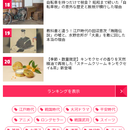
自転車を持つだけで税金？ 昭和まで続いた「自
18
転車税」の意外な歴史と脱税が横行した理由
教科書と違う！江戸時代の田沼意次「賄賂伝
19
説」の嘘と、水野忠邦が「大奥」を敵に回した
本当の理由
【季節・数量限定】キンモクセイの香りを天然
20
精油で再現した「スチームクリーム キンモクセ
イ&茶」新登場
ランキングを表示
江戸時代
戦国時代
大河ドラマ
平安時代
アニメ
ロングセラー
戦国武将
スイーツ