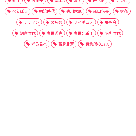
雑学
お菓子
幕末
漫画
時代劇
テレビ
べらぼう
明治時代
徳川家康
織田信長
抹茶
デザイン
文房具
フィギュア
展覧会
鎌倉時代
豊臣秀吉
豊臣兄弟！
昭和時代
光る君へ
葛飾北斎
鎌倉殿の13人