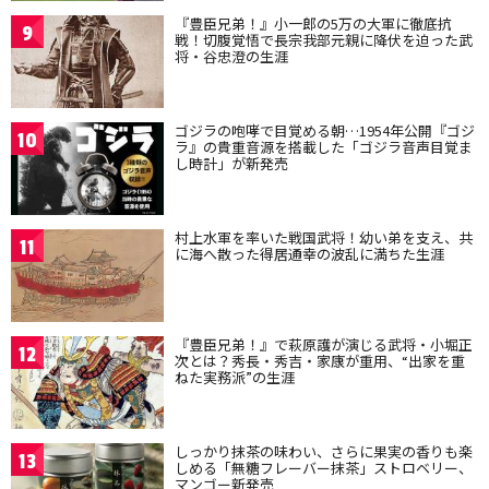
『豊臣兄弟！』小一郎の5万の大軍に徹底抗
9
戦！切腹覚悟で長宗我部元親に降伏を迫った武
将・谷忠澄の生涯
ゴジラの咆哮で目覚める朝…1954年公開『ゴジ
10
ラ』の貴重音源を搭載した「ゴジラ音声目覚ま
し時計」が新発売
村上水軍を率いた戦国武将！幼い弟を支え、共
11
に海へ散った得居通幸の波乱に満ちた生涯
『豊臣兄弟！』で萩原護が演じる武将・小堀正
12
次とは？秀長・秀吉・家康が重用、“出家を重
ねた実務派”の生涯
しっかり抹茶の味わい、さらに果実の香りも楽
13
しめる「無糖フレーバー抹茶」ストロベリー、
マンゴー新発売