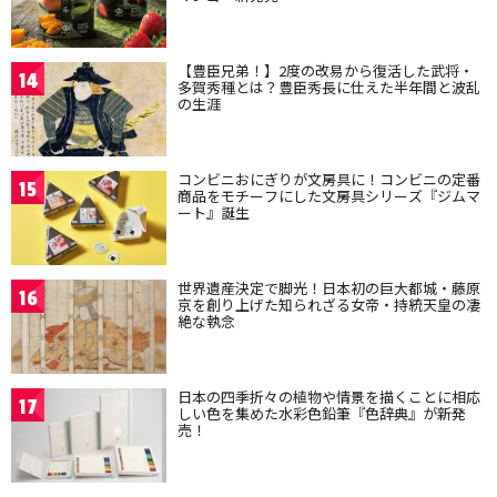
【豊臣兄弟！】2度の改易から復活した武将・
14
多賀秀種とは？豊臣秀長に仕えた半年間と波乱
の生涯
コンビニおにぎりが文房具に！コンビニの定番
15
商品をモチーフにした文房具シリーズ『ジムマ
ート』誕生
世界遺産決定で脚光！日本初の巨大都城・藤原
16
京を創り上げた知られざる女帝・持統天皇の凄
絶な執念
日本の四季折々の植物や情景を描くことに相応
17
しい色を集めた水彩色鉛筆『色辞典』が新発
売！