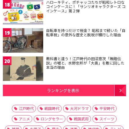
ハローキティ、ポチャッコたちが昭和レトロな
18
コインケースに！「サンリオキャラクターズ コ
インケース」第２弾
自転車を持つだけで税金？ 昭和まで続いた「自
19
転車税」の意外な歴史と脱税が横行した理由
教科書と違う！江戸時代の田沼意次「賄賂伝
20
説」の嘘と、水野忠邦が「大奥」を敵に回した
本当の理由
ランキングを表示
江戸時代
戦国時代
大河ドラマ
平安時代
アニメ
ロングセラー
戦国武将
スイーツ