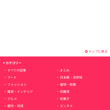
トップに戻る
カテゴリー
すべての記事
まとめ
アート
日本画・浮世絵
ファッション
着物・和服
雑貨・インテリア
和雑貨
グルメ
和菓子
観光・地域
エンタメ