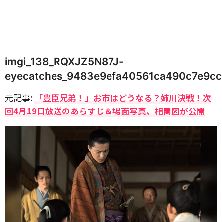
imgi_138_RQXJZ5N87J-
eyecatches_9483e9efa40561ca490c7e9cc
元記事:
「豊臣兄弟！」お市はどうなる？姉川決戦！次
回4月19日放送のあらすじ＆場面写真、相関図が公開