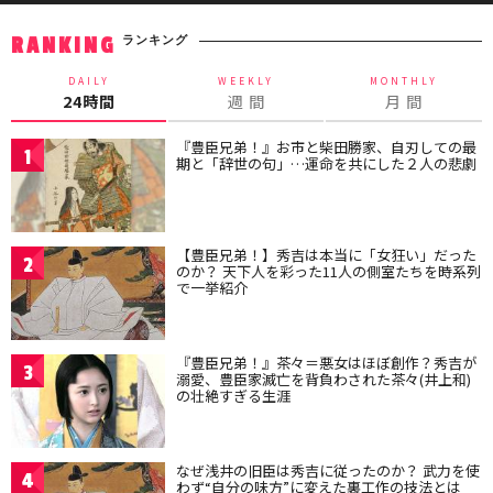
ランキング
RANKING
DAILY
WEEKLY
MONTHLY
24時間
週 間
月 間
『豊臣兄弟！』お市と柴田勝家、自刃しての最
1
期と「辞世の句」…運命を共にした２人の悲劇
【豊臣兄弟！】秀吉は本当に「女狂い」だった
2
のか？ 天下人を彩った11人の側室たちを時系列
で一挙紹介
『豊臣兄弟！』茶々＝悪女はほぼ創作？秀吉が
3
溺愛、豊臣家滅亡を背負わされた茶々(井上和)
の壮絶すぎる生涯
なぜ浅井の旧臣は秀吉に従ったのか？ 武力を使
4
わず“自分の味方”に変えた裏工作の技法とは