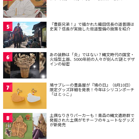
『豊臣兄弟！』で描かれた織田信長の道普請は
5
史実？信長が実施した街道整備の施策を紹介
あの装飾は「炎」ではない？縄文時代の国宝・
6
火焔型土器、5000年前の人々が刻んだ謎とデザ
インの秘密
鳩サブレーの豊島屋が『鳩の日』（8月10日）
7
限定グッズ詳細を発表！今年はシリコンポーチ
「はとっこ」
土偶なりきりパーカーも！青森の縄文遺跡群で
8
発掘された土偶がモチーフのキュートなグッズ
が新発売